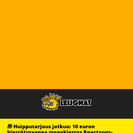
🎁 Huipputarjous jatkuu: 10 euron
kierrätysvapaa megakierros Reactoonz-