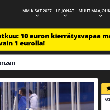
MM-KISAT 2027
LEIJONAT
MUUT MAAJOUK
jatkuu: 10 euron kierrätysvapaa m
vain 1 eurolla!
henzen