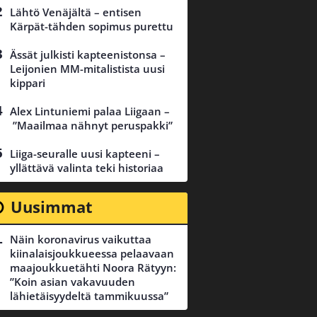
Lähtö Venäjältä – entisen
Kärpät-tähden sopimus purettu
Ässät julkisti kapteenistonsa –
Leijonien MM-mitalistista uusi
kippari
Alex Lintuniemi palaa Liigaan –
”Maailmaa nähnyt peruspakki”
Liiga-seuralle uusi kapteeni –
yllättävä valinta teki historiaa
Uusimmat
Näin koronavirus vaikuttaa
kiinalaisjoukkueessa pelaavaan
maajoukkuetähti Noora Rätyyn:
”Koin asian vakavuuden
lähietäisyydeltä tammikuussa”