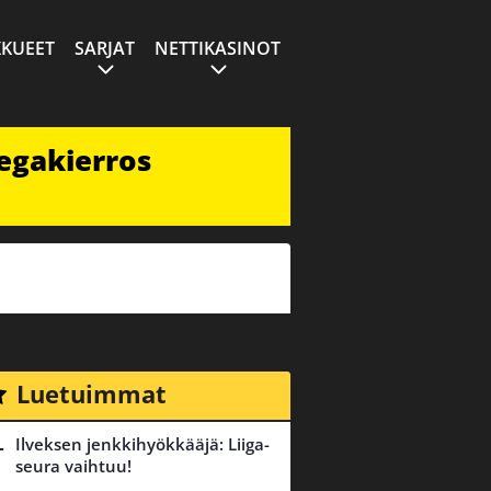
KUEET
SARJAT
NETTIKASINOT
egakierros
Luetuimmat
Ilveksen jenkkihyökkääjä: Liiga-
seura vaihtuu!