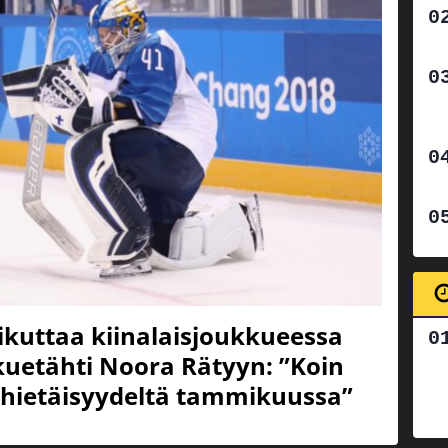
ikuttaa kiinalaisjoukkueessa
uetähti Noora Rätyyn: ”Koin
hietäisyydeltä tammikuussa”