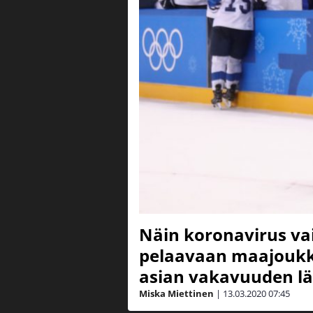
Näin koronavirus va
pelaavaan maajoukk
asian vakavuuden lä
Miska Miettinen
|
13.03.2020
07:45