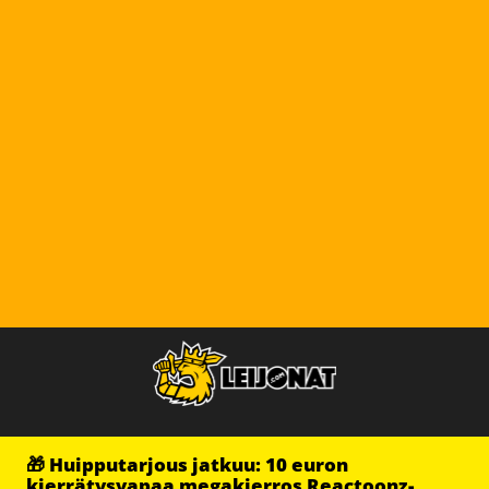
🎁 Huipputarjous jatkuu: 10 euron
kierrätysvapaa megakierros Reactoonz-