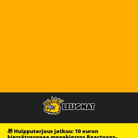
🎁 Huipputarjous jatkuu: 10 euron
kierrätysvapaa megakierros Reactoonz-