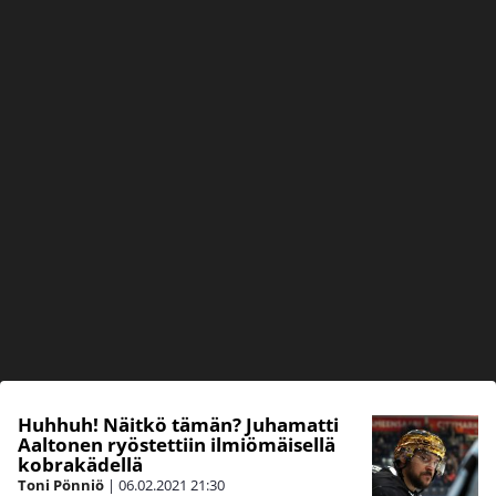
Huhhuh! Näitkö tämän? Juhamatti
Aaltonen ryöstettiin ilmiömäisellä
kobrakädellä
Toni Pönniö
|
06.02.2021
21:30