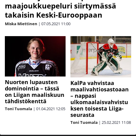
maajoukkuepeluri siirtymässä
takaisin Keski-Eurooppaan
Miska Miettinen
|
07.05.2021
11:00
Nuorten lupausten
KalPa vahvistaa
dominointia – tässä
maalivahtiosastoaan
on Liigan maaliskuun
– nappasi
tähdistökenttä
ulkomaalaisvahvistu
ksen toisesta Liiga-
Toni Tuomala
|
01.04.2021
12:05
seurasta
Toni Tuomala
|
25.02.2021
11:08