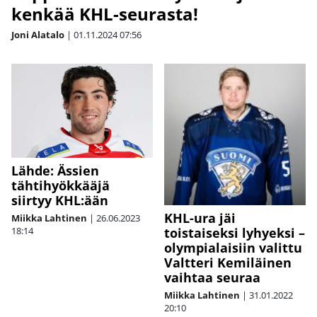
kenkää KHL-seurasta!
Joni Alatalo
|
01.11.2024
07:56
Lähde: Ässien
tähtihyökkääjä
siirtyy KHL:ään
KHL-ura jäi
Miikka Lahtinen
|
26.06.2023
toistaiseksi lyhyeksi –
18:14
olympialaisiin valittu
Valtteri Kemiläinen
vaihtaa seuraa
Miikka Lahtinen
|
31.01.2022
20:10