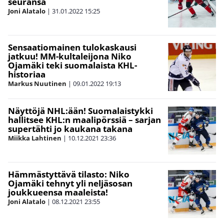
seuransa
Joni Alatalo
|
31.01.2022
15:25
Sensaatiomainen tulokaskausi
jatkuu! MM-kultaleijona Niko
Ojamäki teki suomalaista KHL-
historiaa
Markus Nuutinen
|
09.01.2022
19:13
Näyttöjä NHL:ään! Suomalaistykki
hallitsee KHL:n maalipörssiä – sarjan
supertähti jo kaukana takana
Miikka Lahtinen
|
10.12.2021
23:36
Hämmästyttävä tilasto: Niko
Ojamäki tehnyt yli neljäsosan
joukkueensa maaleista!
Joni Alatalo
|
08.12.2021
23:55