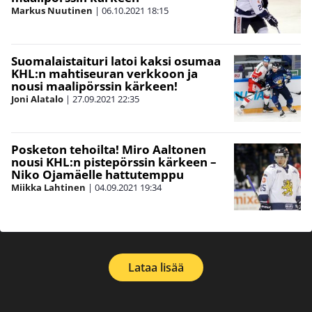
Markus Nuutinen
|
06.10.2021
18:15
Suomalaistaituri latoi kaksi osumaa
KHL:n mahtiseuran verkkoon ja
nousi maalipörssin kärkeen!
Joni Alatalo
|
27.09.2021
22:35
Posketon tehoilta! Miro Aaltonen
nousi KHL:n pistepörssin kärkeen –
Niko Ojamäelle hattutemppu
Miikka Lahtinen
|
04.09.2021
19:34
Lataa lisää