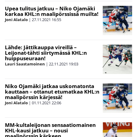
Upea tulitus jatkuu – Niko Ojamäki
karkaa KHL:n maalipörssissä muilta!
Joni Alatalo
|
27.11.2021
16:55
Lähde: Jättikauppa vireillä –
Leijonat-tähti siirtymässä KHL:n
huippuseuraan!
Lauri Saastamoinen
|
22.11.2021
19:03
Niko Ojamäki jatkaa uskomatonta
kauttaan – ottanut etumatkaa KHL:n
maalipörssin kärjessä!
Joni Alatalo
|
01.11.2021
22:06
MM-kultaleijonan sensaatiomainen
KHL-kausi jatkuu – nousi
maalipörssin kärkeen