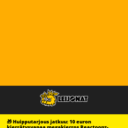
🎁 Huipputarjous jatkuu: 10 euron
kierrätysvapaa megakierros Reactoonz-