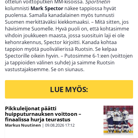
ottelun voittoputken MM-kisoissa.
Sportnetin
kolumnisti
Mark Spector
näkee tappiossa hyvät
puolensa. Samalla kanadalainen myös tunnusti
Suomen merkittäväksi kiekkomaaksi. – Mitä sitten, jos
hävisimme Suomelle. Hyvä puoli on, että kohtasimme
vihdoin joukkueen maasta, jossa suosituin laji ei ole
kehonrakennus, Spector kirjoitti. Kanada kohtaa
tappion myötä puolivälierissä Ruotsin. Se kelpaa
Spectorille oikein hyvin. – Putosimme 6-1:een (voittojen
ja tappioiden välinen suhde) ja saimme Ruotsin
vastustajaksemme. Se on siunaus.
LUE MYÖS:
Pikkuleijonat päätti
huipputurnauksen voittoon –
finaalissa hurja teurastus
Markus Nuutinen
|
09.08.2026
17:12