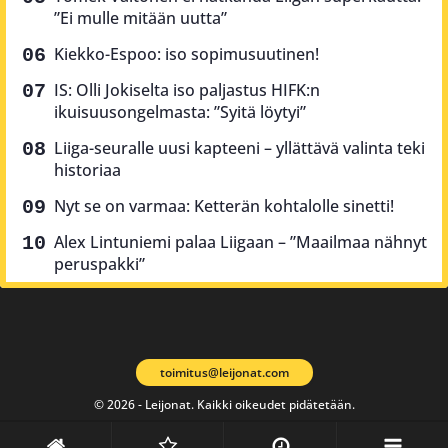
”Ei mulle mitään uutta”
Kiekko-Espoo: iso sopimusuutinen!
IS: Olli Jokiselta iso paljastus HIFK:n
ikuisuusongelmasta: ”Syitä löytyi”
Liiga-seuralle uusi kapteeni – yllättävä valinta teki
historiaa
Nyt se on varmaa: Ketterän kohtalolle sinetti!
Alex Lintuniemi palaa Liigaan – ”Maailmaa nähnyt
peruspakki”
toimitus@leijonat.com
© 2026 - Leijonat. Kaikki oikeudet pidätetään.