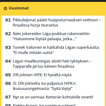
Uusimmat
Pikkuleijonat päätti huipputurnauksen voittoon –
finaalissa hurja teurastus
Näin Jokereiden Liiga-joukkue rakennettiin:
”Halusimme löytää pelaajia, jotka…”
Tomek Valtonen ei hätkähdä Liigan superkautta:
”Ei mulle mitään uutta”
Liigan maalikuningas aloitti heti tykityksen –
Tapparalle jäi luu käteen finaalissa
Olli Jokisen HIFK: Ei hyvältä näytä
IS: Olli Jokiselta iso paljastus HIFK:n
ikuisuusongelmasta: ”Syitä löytyi”
Nyt se on varmaa: Ketterän kohtalolle sinetti!
Kiekko-Espoo: iso sopimusuutinen!