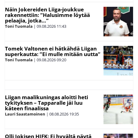
Näin Jokereiden Liiga-joukkue
rakennettiin: ”Halusimme löytää
pelaajia, jotka…”
Toni Tuomala
|
09.08.2026
11:43
Tomek Valtonen ei hätkähdä Liigan
superkautta: ”Ei mulle mitään uutta”
Toni Tuomala
|
09.08.2026
09:20
Liigan maalikuningas aloitti heti
tykityksen – Tapparalle jäi luu
käteen finaalissa
Lauri Saastamoinen
|
08.08.2026
19:35
Olli Jokisen HIFK: Ei hyvältä näytä