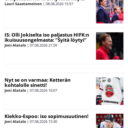
Lauri Saastamoinen
|
08.08.2026
15:57
IS: Olli Jokiselta iso paljastus HIFK:n
ikuisuusongelmasta: ”Syitä löytyi”
Joni Alatalo
|
07.08.2026
21:59
Nyt se on varmaa: Ketterän
kohtalolle sinetti!
Joni Alatalo
|
07.08.2026
16:07
Kiekko-Espoo: iso sopimusuutinen!
Joni Alatalo
|
07.08.2026
15:30