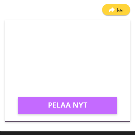
Jaa
🎁 Huipputarjous jatkuu: 10
euron kierrätysvapaa
megakierros Reactoonz-
peliin – vain 1 eurolla!
Peli: Reactoonz
Vain uusille asiakkaille!
PELAA NYT