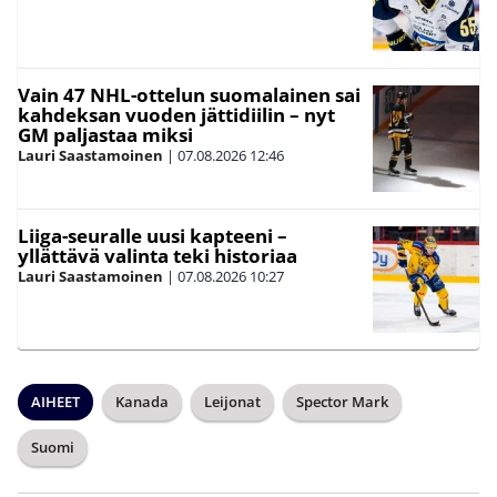
Vain 47 NHL-ottelun suomalainen sai
kahdeksan vuoden jättidiilin – nyt
GM paljastaa miksi
Lauri Saastamoinen
|
07.08.2026
12:46
Liiga-seuralle uusi kapteeni –
yllättävä valinta teki historiaa
Lauri Saastamoinen
|
07.08.2026
10:27
AIHEET
Kanada
Leijonat
Spector Mark
Suomi