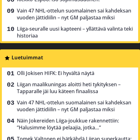
Vain 47 NHL-ottelun suomalainen sai kahdeksan
vuoden jättidiilin – nyt GM paljastaa miksi
Liiga-seuralle uusi kapteeni – yllättävä valinta teki
historiaa
Luetuimmat
Olli Jokisen HIFK: Ei hyvältä näytä
Liigan maalikuningas aloitti heti tykityksen –
Tapparalle jäi luu käteen finaalissa
Vain 47 NHL-ottelun suomalainen sai kahdeksan
vuoden jättidiilin – nyt GM paljastaa miksi
Näin Jokereiden Liiga-joukkue rakennettiin:
”Halusimme löytää pelaajia, jotka…”
Tomek Valtonen ei hätkähdä Liigan superkautta: