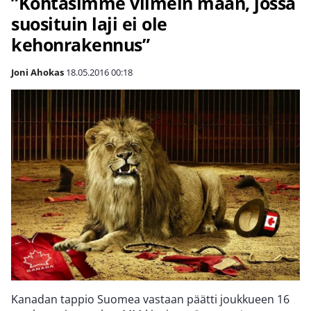
”Kohtasimme viimein maan, jossa
suosituin laji ei ole
kehonrakennus”
Joni Ahokas
18.05.2016
00:18
Kanadan tappio Suomea vastaan päätti joukkueen 16