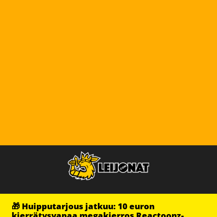
🎁 Huipputarjous jatkuu: 10 euron
kierrätysvapaa megakierros Reactoonz-