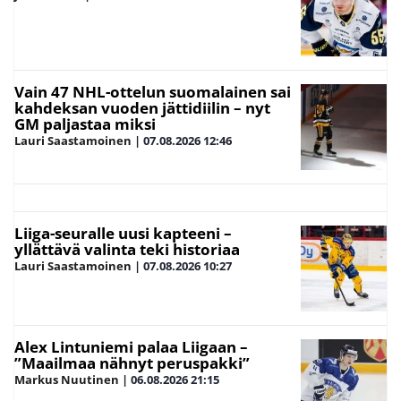
Vain 47 NHL-ottelun suomalainen sai
kahdeksan vuoden jättidiilin – nyt
GM paljastaa miksi
Lauri Saastamoinen
|
07.08.2026
12:46
Liiga-seuralle uusi kapteeni –
yllättävä valinta teki historiaa
Lauri Saastamoinen
|
07.08.2026
10:27
Alex Lintuniemi palaa Liigaan –
”Maailmaa nähnyt peruspakki”
Markus Nuutinen
|
06.08.2026
21:15