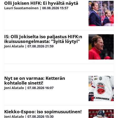
Olli Jokisen HIFK: Ei hyvältä näytä
Lauri Saastamoinen
|
08.08.2026
15:57
IS: Olli Jokiselta iso paljastus HIFK:n
ikuisuusongelmasta: ”Syitä löytyi”
Joni Alatalo
|
07.08.2026
21:59
Nyt se on varmaa: Ketterän
kohtalolle sinetti!
Joni Alatalo
|
07.08.2026
16:07
Kiekko-Espoo: iso sopimusuutinen!
Joni Alatalo
|
07.08.2026
15:30