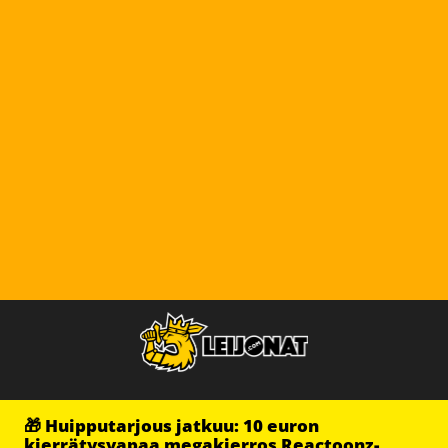
🎁 Huipputarjous jatkuu: 10 euron
kierrätysvapaa megakierros Reactoonz-