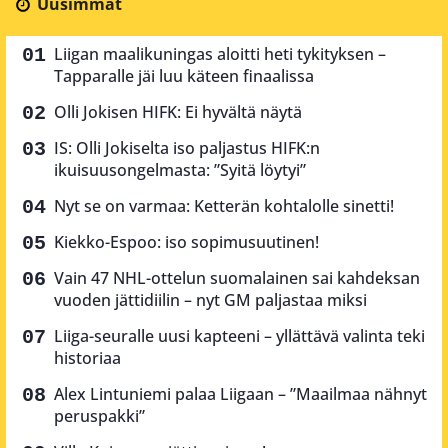
Uusimmat
Liigan maalikuningas aloitti heti tykityksen –
Tapparalle jäi luu käteen finaalissa
Olli Jokisen HIFK: Ei hyvältä näytä
IS: Olli Jokiselta iso paljastus HIFK:n
ikuisuusongelmasta: ”Syitä löytyi”
Nyt se on varmaa: Ketterän kohtalolle sinetti!
Kiekko-Espoo: iso sopimusuutinen!
Vain 47 NHL-ottelun suomalainen sai kahdeksan
vuoden jättidiilin – nyt GM paljastaa miksi
Liiga-seuralle uusi kapteeni – yllättävä valinta teki
historiaa
Alex Lintuniemi palaa Liigaan – ”Maailmaa nähnyt
peruspakki”