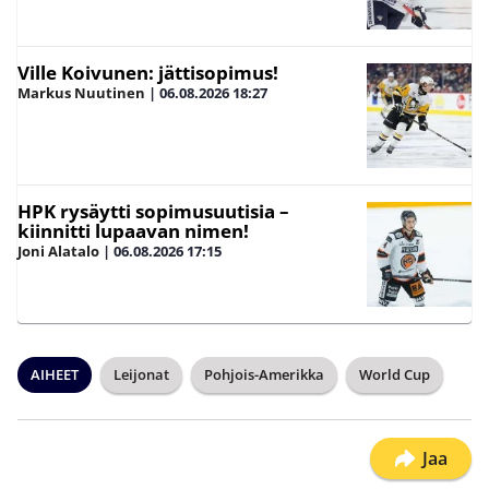
Ville Koivunen: jättisopimus!
Markus Nuutinen
|
06.08.2026
18:27
HPK rysäytti sopimusuutisia –
kiinnitti lupaavan nimen!
Joni Alatalo
|
06.08.2026
17:15
AIHEET
Leijonat
Pohjois-Amerikka
World Cup
Jaa