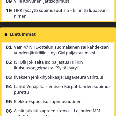
Ville Koivunen: jättisopimus!
HPK rysäytti sopimusuutisia – kiinnitti lupaavan
nimen!
Luetuimmat
Vain 47 NHL-ottelun suomalainen sai kahdeksan
vuoden jättidiilin – nyt GM paljastaa miksi
IS: Olli Jokiselta iso paljastus HIFK:n
ikuisuusongelmasta: ”Syitä löytyi”
Ilveksen jenkkihyökkääjä: Liiga-seura vaihtuu!
Lähtö Venäjältä – entisen Kärpät-tähden sopimus
purettu
Kiekko-Espoo: iso sopimusuutinen!
Ässät julkisti kapteenistonsa – Leijonien MM-