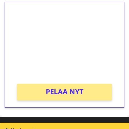
1€ = 10€ arvosta
ilmaiskierroksia ilman
kierrätystä!
Talleta 1€
Saat heti 50 ilmaiskierrosta Tuohi 1000 -
peliin (arvo 0,20€ per kierros)!
Ei kierrätysvaatimusta!
PELAA NYT