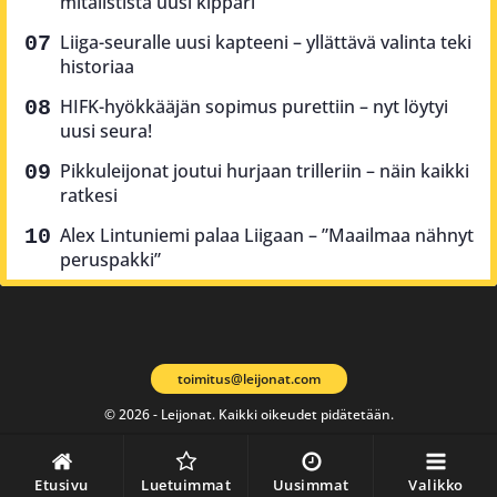
mitalistista uusi kippari
Liiga-seuralle uusi kapteeni – yllättävä valinta teki
historiaa
HIFK-hyökkääjän sopimus purettiin – nyt löytyi
uusi seura!
Pikkuleijonat joutui hurjaan trilleriin – näin kaikki
ratkesi
Alex Lintuniemi palaa Liigaan – ”Maailmaa nähnyt
peruspakki”
toimitus@leijonat.com
© 2026 - Leijonat. Kaikki oikeudet pidätetään.
Etusivu
Luetuimmat
Uusimmat
Valikko