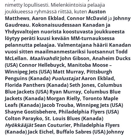
nimetty lopullisesti. Mielenkiintoisia pelaajia
joukkueessa ryhmässä riittää, kuten
Auston
Matthews
,
Aaron Ekblad
,
Connor McDavid
ja
Johnny
Gaudreau
. Kokonaisuudessaan Kanadan ja
Yhdysvaltojen nuorista koostuvasta joukkueesta
löytyy peräti kuusi kevään MM-turnauksessa
pelannutta pelaajaa. Valmentajana häärii Kanadan
vuosi sitten maailmanmestariksi luotsannut
Todd
McLellan
.
Maalivahdit
John Gibson, Anaheim Ducks
(USA) Connor Hellebuyck, Manitoba Moose –
Winnipeg Jets (USA) Matt Murray, Pittsburgh
Penguins (Kanada)
Puolustajat
Aaron Ekblad,
Florida Panthers (Kanada) Seth Jones, Columbus
Blue Jackets (USA) Ryan Murray, Columbus Blue
Jackets (Kanada) Morgan Rielly, Toronto Maple
Leafs (Kanada) Jacob Trouba, Winnipeg Jets (USA)
Shayne Gostisbehere, Philadelphia Flyers (USA)
Colton Parayko, St. Louis Blues (Kanada)
Hyökkääjät
Sean Couturier, Philadelphia Flyers
(Kanada) Jack Eichel, Buffalo Sabres (USA) Johnny