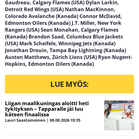
Gaudreau, Calgary Flames (USA) Dylan Larkin,
Detroit Red Wings (USA) Nathan MacKinnon,
Colorado Avalanche (Kanada) Connor McDavid,
Edmonton Oilers (Kanada) J.T. Miller, New York
Rangers (USA) Sean Monahan, Calgary Flames
(Kanada) Brandon Saad, Columbus Blue Jackets
(USA) Mark Scheifele, Winnipeg Jets (Kanada)
Jonathan Drouin, Tampa Bay Lightning (Kanada)
Auston Matthews, Zürich Lions (USA) Ryan Nugent-
Hopkins, Edmonton Oilers (Kanada)
LUE MYÖS:
Liigan maalikuningas aloitti heti
tykityksen – Tapparalle jäi luu
käteen finaalissa
Lauri Saastamoinen
|
08.08.2026
19:35