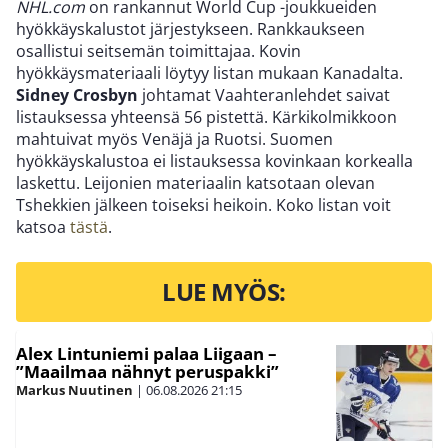
NHL.com
on rankannut World Cup -joukkueiden
hyökkäyskalustot järjestykseen. Rankkaukseen
osallistui seitsemän toimittajaa. Kovin
hyökkäysmateriaali löytyy listan mukaan Kanadalta.
Sidney Crosbyn
johtamat Vaahteranlehdet saivat
listauksessa yhteensä 56 pistettä. Kärkikolmikkoon
mahtuivat myös Venäjä ja Ruotsi. Suomen
hyökkäyskalustoa ei listauksessa kovinkaan korkealla
laskettu. Leijonien materiaalin katsotaan olevan
Tshekkien jälkeen toiseksi heikoin. Koko listan voit
katsoa
tästä
.
LUE MYÖS:
Alex Lintuniemi palaa Liigaan –
”Maailmaa nähnyt peruspakki”
Markus Nuutinen
|
06.08.2026
21:15