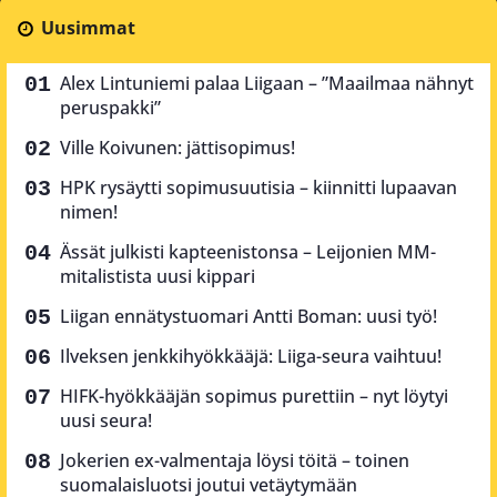
Uusimmat
Alex Lintuniemi palaa Liigaan – ”Maailmaa nähnyt
peruspakki”
Ville Koivunen: jättisopimus!
HPK rysäytti sopimusuutisia – kiinnitti lupaavan
nimen!
Ässät julkisti kapteenistonsa – Leijonien MM-
mitalistista uusi kippari
Liigan ennätystuomari Antti Boman: uusi työ!
Ilveksen jenkkihyökkääjä: Liiga-seura vaihtuu!
HIFK-hyökkääjän sopimus purettiin – nyt löytyi
uusi seura!
Jokerien ex-valmentaja löysi töitä – toinen
suomalaisluotsi joutui vetäytymään