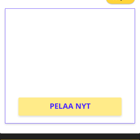
1€ = 10€ arvosta
ilmaiskierroksia ilman
kierrätystä!
Talleta 1€
Saat heti 50 ilmaiskierrosta Tuohi 1000 -
peliin (arvo 0,20€ per kierros)!
Ei kierrätysvaatimusta!
PELAA NYT