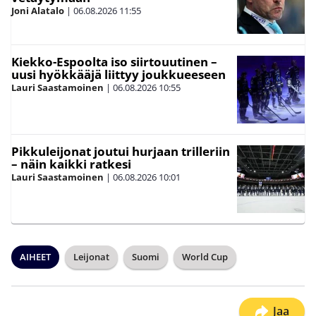
Joni Alatalo
|
06.08.2026
11:55
Kiekko-Espoolta iso siirtouutinen –
uusi hyökkääjä liittyy joukkueeseen
Lauri Saastamoinen
|
06.08.2026
10:55
Pikkuleijonat joutui hurjaan trilleriin
– näin kaikki ratkesi
Lauri Saastamoinen
|
06.08.2026
10:01
AIHEET
Leijonat
Suomi
World Cup
Jaa