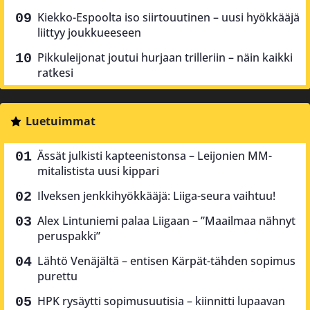
Kiekko-Espoolta iso siirtouutinen – uusi hyökkääjä
liittyy joukkueeseen
Pikkuleijonat joutui hurjaan trilleriin – näin kaikki
ratkesi
Luetuimmat
Ässät julkisti kapteenistonsa – Leijonien MM-
mitalistista uusi kippari
Ilveksen jenkkihyökkääjä: Liiga-seura vaihtuu!
Alex Lintuniemi palaa Liigaan – ”Maailmaa nähnyt
peruspakki”
Lähtö Venäjältä – entisen Kärpät-tähden sopimus
purettu
HPK rysäytti sopimusuutisia – kiinnitti lupaavan