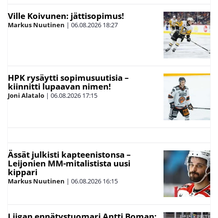
Ville Koivunen: jättisopimus!
Markus Nuutinen
|
06.08.2026
18:27
HPK rysäytti sopimusuutisia –
kiinnitti lupaavan nimen!
Joni Alatalo
|
06.08.2026
17:15
Ässät julkisti kapteenistonsa –
Leijonien MM-mitalistista uusi
kippari
Markus Nuutinen
|
06.08.2026
16:15
Liigan ennätystuomari Antti Boman: