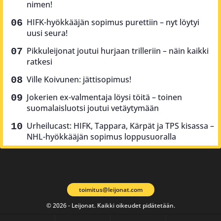
nimen!
HIFK-hyökkääjän sopimus purettiin – nyt löytyi
uusi seura!
Pikkuleijonat joutui hurjaan trilleriin – näin kaikki
ratkesi
Ville Koivunen: jättisopimus!
Jokerien ex-valmentaja löysi töitä – toinen
suomalaisluotsi joutui vetäytymään
Urheilucast: HIFK, Tappara, Kärpät ja TPS kisassa –
NHL-hyökkääjän sopimus loppusuoralla
toimitus@leijonat.com
© 2026 - Leijonat. Kaikki oikeudet pidätetään.