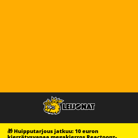
🎁 Huipputarjous jatkuu: 10 euron
kierrätysvapaa megakierros Reactoonz-