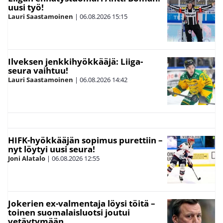
uusi työ!
Lauri Saastamoinen
|
06.08.2026
15:15
Ilveksen jenkkihyökkääjä: Liiga-
seura vaihtuu!
Lauri Saastamoinen
|
06.08.2026
14:42
HIFK-hyökkääjän sopimus purettiin –
nyt löytyi uusi seura!
Joni Alatalo
|
06.08.2026
12:55
Jokerien ex-valmentaja löysi töitä –
toinen suomalaisluotsi joutui
vetäytymään