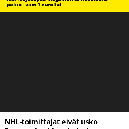
peliin - vain 1 eurolla!
NHL-toimittajat eivät usko