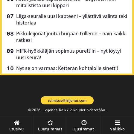
mitalistista uusi kippari
Liiga-seuralle uusi kapteeni – yllättävä valinta teki
historiaa
Pikkuleijonat joutui hurjaan trilleriin – näin kaikki
ratkesi
HIFK-hyökkääjän sopimus purettiin – nyt löytyi
uusi seura!
Nyt se on varmaa: Ketterän kohtalolle sinetti!
toimitus@leijonat.com
© 2026 - Leijonat. Kaikki oikeudet pidätetään.
Etusivu
Luetuimmat
Uusimmat
Valikko