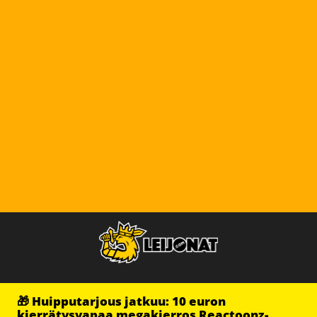
🎁 Huipputarjous jatkuu: 10 euron
kierrätysvapaa megakierros Reactoonz-