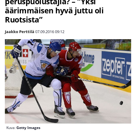
peruspuolustajia? – ”Yksi
äärimmäisen hyvä juttu oli
Ruotsista”
Jaakko Perttilä
07.09.2016
09:12
Kuva:
Getty Images