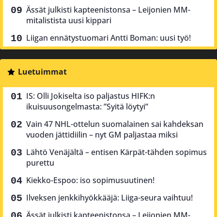
Ässät julkisti kapteenistonsa – Leijonien MM-
mitalistista uusi kippari
Liigan ennätystuomari Antti Boman: uusi työ!
Luetuimmat
IS: Olli Jokiselta iso paljastus HIFK:n
ikuisuusongelmasta: ”Syitä löytyi”
Vain 47 NHL-ottelun suomalainen sai kahdeksan
vuoden jättidiilin – nyt GM paljastaa miksi
Lähtö Venäjältä – entisen Kärpät-tähden sopimus
purettu
Kiekko-Espoo: iso sopimusuutinen!
Ilveksen jenkkihyökkääjä: Liiga-seura vaihtuu!
Ässät julkisti kapteenistonsa – Leijonien MM-