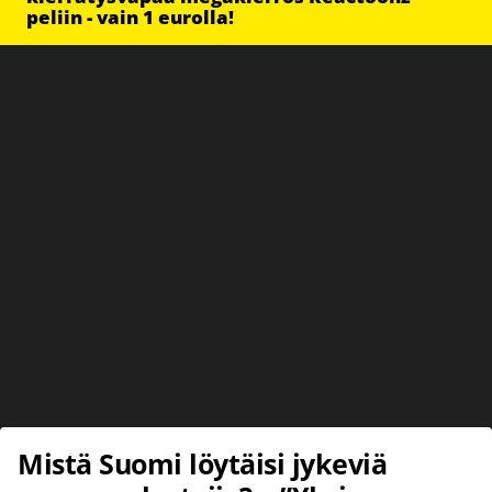
peliin - vain 1 eurolla!
Mistä Suomi löytäisi jykeviä