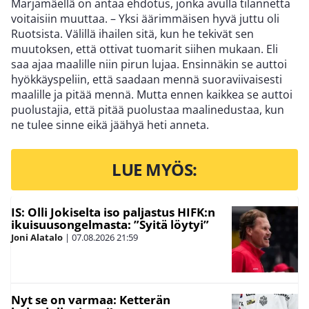
Marjamäellä on antaa ehdotus, jonka avulla tilannetta
voitaisiin muuttaa. – Yksi äärimmäisen hyvä juttu oli
Ruotsista. Välillä ihailen sitä, kun he tekivät sen
muutoksen, että ottivat tuomarit siihen mukaan. Eli
saa ajaa maalille niin pirun lujaa. Ensinnäkin se auttoi
hyökkäyspeliin, että saadaan mennä suoraviivaisesti
maalille ja pitää mennä. Mutta ennen kaikkea se auttoi
puolustajia, että pitää puolustaa maalinedustaa, kun
ne tulee sinne eikä jäähyä heti anneta.
LUE MYÖS:
IS: Olli Jokiselta iso paljastus HIFK:n
ikuisuusongelmasta: ”Syitä löytyi”
Joni Alatalo
|
07.08.2026
21:59
Nyt se on varmaa: Ketterän