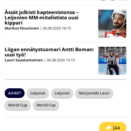
Ässät julkisti kapteenistonsa –
Leijonien MM-mitalistista uusi
kippari
Markus Nuutinen
|
06.08.2026
16:15
Liigan ennätystuomari Antti Boman:
uusi työ!
Lauri Saastamoinen
|
06.08.2026
15:15
AIHEET
Leijonat
Leijonat
Marjamäki Lauri
World Cup
World Cup
Jaa