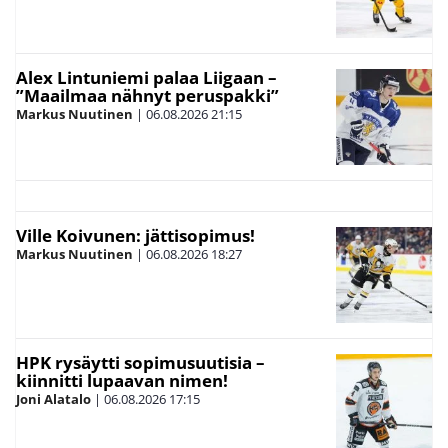
Alex Lintuniemi palaa Liigaan –
”Maailmaa nähnyt peruspakki”
Markus Nuutinen
|
06.08.2026
21:15
Ville Koivunen: jättisopimus!
Markus Nuutinen
|
06.08.2026
18:27
HPK rysäytti sopimusuutisia –
kiinnitti lupaavan nimen!
Joni Alatalo
|
06.08.2026
17:15