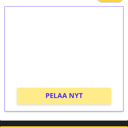
1€ = 10€ arvosta
ilmaiskierroksia ilman
kierrätystä!
Talleta 1€
Saat heti 50 ilmaiskierrosta Tuohi 1000 -
peliin (arvo 0,20€ per kierros)!
Ei kierrätysvaatimusta!
PELAA NYT