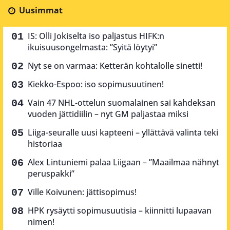
Uusimmat
IS: Olli Jokiselta iso paljastus HIFK:n
ikuisuusongelmasta: ”Syitä löytyi”
Nyt se on varmaa: Ketterän kohtalolle sinetti!
Kiekko-Espoo: iso sopimusuutinen!
Vain 47 NHL-ottelun suomalainen sai kahdeksan
vuoden jättidiilin – nyt GM paljastaa miksi
Liiga-seuralle uusi kapteeni – yllättävä valinta teki
historiaa
Alex Lintuniemi palaa Liigaan – ”Maailmaa nähnyt
peruspakki”
Ville Koivunen: jättisopimus!
HPK rysäytti sopimusuutisia – kiinnitti lupaavan
nimen!