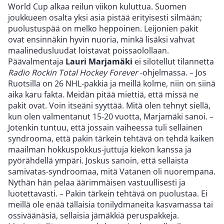
World Cup alkaa reilun viikon kuluttua. Suomen
joukkueen osalta yksi asia pistää erityisesti silmään;
puolustuspää on melko heppoinen. Leijonien pakit
ovat ensinnäkin hyvin nuoria, minkä lisäksi vahvat
maalinedusluudat loistavat poissaolollaan.
Päävalmentaja
Lauri Marjamäki
ei silotellut tilannetta
Radio Rockin Total Hockey Forever
-ohjelmassa. – Jos
Ruotsilla on 26 NHL-pakkia ja meillä kolme, niin on siinä
aika karu fakta. Meidän pitää miettiä, että missä ne
pakit ovat. Voin itseäni syyttää. Mitä olen tehnyt siellä,
kun olen valmentanut 15-20 vuotta, Marjamäki sanoi. –
Jotenkin tuntuu, että jossain vaiheessa tuli sellainen
syndrooma, että pakin tärkein tehtävä on tehdä kaiken
maailman hokkuspokkus-juttuja kiekon kanssa ja
pyörähdellä ympäri. Joskus sanoin, että sellaista
samivatas-syndroomaa, mitä Vatanen oli nuorempana.
Nythän hän pelaa äärimmäisen vastuullisesti ja
luotettavasti. – Pakin tärkein tehtävä on puolustaa. Ei
meillä ole enää tällaisia tonilydmaneita kasvamassa tai
ossiväänäsiä, sellaisia jämäkkiä peruspakkeja.