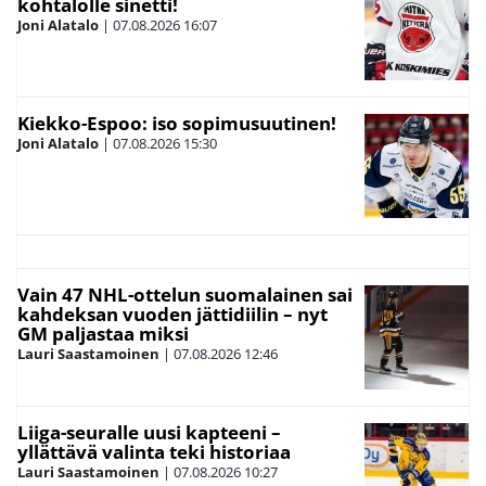
kohtalolle sinetti!
Joni Alatalo
|
07.08.2026
16:07
Kiekko-Espoo: iso sopimusuutinen!
Joni Alatalo
|
07.08.2026
15:30
Vain 47 NHL-ottelun suomalainen sai
kahdeksan vuoden jättidiilin – nyt
GM paljastaa miksi
Lauri Saastamoinen
|
07.08.2026
12:46
Liiga-seuralle uusi kapteeni –
yllättävä valinta teki historiaa
Lauri Saastamoinen
|
07.08.2026
10:27