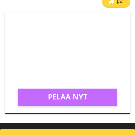
Jaa
🎁 Huipputarjous jatkuu: 10
euron kierrätysvapaa
megakierros Reactoonz-
peliin – vain 1 eurolla!
Peli: Reactoonz
Vain uusille asiakkaille!
PELAA NYT