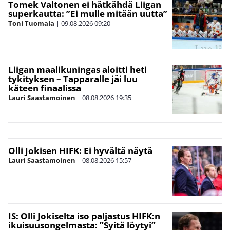
Tomek Valtonen ei hätkähdä Liigan
superkautta: ”Ei mulle mitään uutta”
Toni Tuomala
|
09.08.2026
09:20
Liigan maalikuningas aloitti heti
tykityksen – Tapparalle jäi luu
käteen finaalissa
Lauri Saastamoinen
|
08.08.2026
19:35
Olli Jokisen HIFK: Ei hyvältä näytä
Lauri Saastamoinen
|
08.08.2026
15:57
IS: Olli Jokiselta iso paljastus HIFK:n
ikuisuusongelmasta: ”Syitä löytyi”