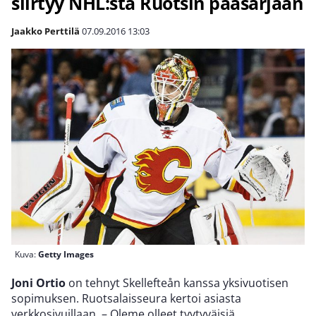
siirtyy NHL:stä Ruotsin pääsarjaan
Jaakko Perttilä
07.09.2016
13:03
Kuva:
Getty Images
Joni Ortio
on tehnyt Skellefteån kanssa yksivuotisen
sopimuksen. Ruotsalaisseura kertoi asiasta
verkkosivuillaan. – Oleme olleet tyytyväisiä