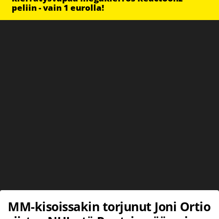
peliin - vain 1 eurolla!
MM-kisoissakin torjunut Joni Ortio