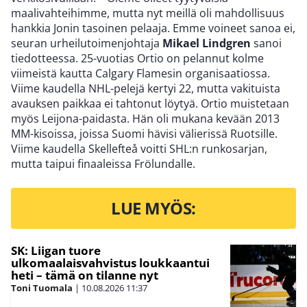
maalivahteihimme, mutta nyt meillä oli mahdollisuus
hankkia Jonin tasoinen pelaaja. Emme voineet sanoa ei,
seuran urheilutoimenjohtaja
Mikael Lindgren
sanoi
tiedotteessa. 25-vuotias Ortio on pelannut kolme
viimeistä kautta Calgary Flamesin organisaatiossa.
Viime kaudella NHL-pelejä kertyi 22, mutta vakituista
avauksen paikkaa ei tahtonut löytyä. Ortio muistetaan
myös Leijona-paidasta. Hän oli mukana kevään 2013
MM-kisoissa, joissa Suomi hävisi välierissä Ruotsille.
Viime kaudella Skellefteå voitti SHL:n runkosarjan,
mutta taipui finaaleissa Frölundalle.
LUE MYÖS:
SK: Liigan tuore
ulkomaalaisvahvistus loukkaantui
heti – tämä on tilanne nyt
Toni Tuomala
|
10.08.2026
11:37