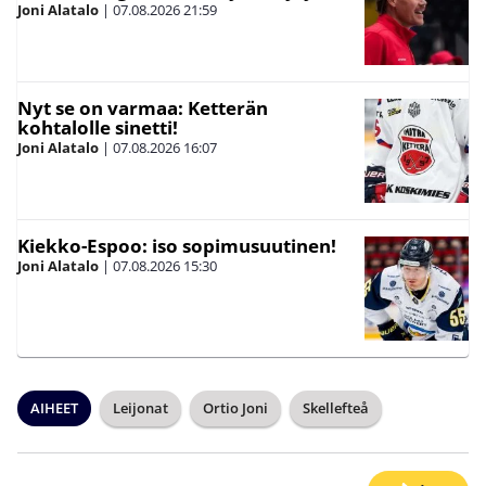
Joni Alatalo
|
07.08.2026
21:59
Nyt se on varmaa: Ketterän
kohtalolle sinetti!
Joni Alatalo
|
07.08.2026
16:07
Kiekko-Espoo: iso sopimusuutinen!
Joni Alatalo
|
07.08.2026
15:30
AIHEET
Leijonat
Ortio Joni
Skellefteå