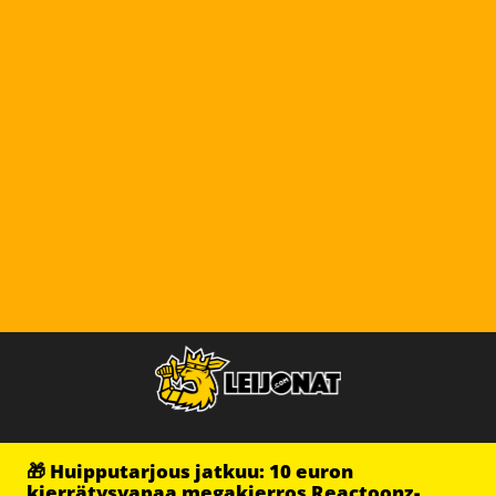
🎁 Huipputarjous jatkuu: 10 euron
kierrätysvapaa megakierros Reactoonz-