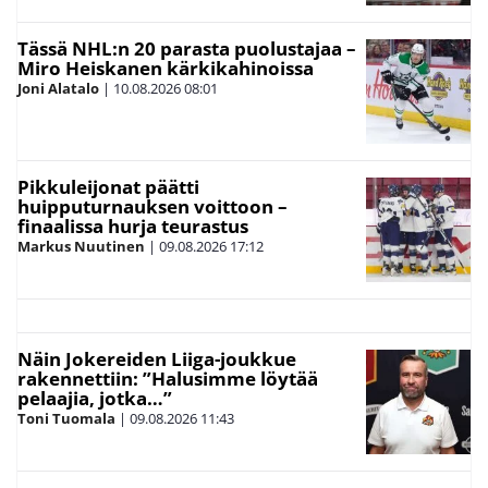
Tässä NHL:n 20 parasta puolustajaa –
Miro Heiskanen kärkikahinoissa
Joni Alatalo
|
10.08.2026
08:01
Pikkuleijonat päätti
huipputurnauksen voittoon –
finaalissa hurja teurastus
Markus Nuutinen
|
09.08.2026
17:12
Näin Jokereiden Liiga-joukkue
rakennettiin: ”Halusimme löytää
pelaajia, jotka…”
Toni Tuomala
|
09.08.2026
11:43