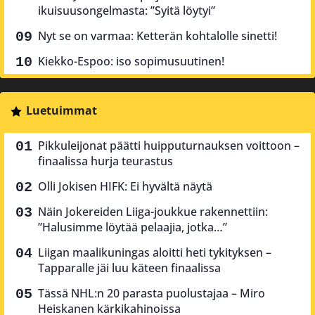
ikuisuusongelmasta: ”Syitä löytyi”
Nyt se on varmaa: Ketterän kohtalolle sinetti!
Kiekko-Espoo: iso sopimusuutinen!
Luetuimmat
Pikkuleijonat päätti huipputurnauksen voittoon –
finaalissa hurja teurastus
Olli Jokisen HIFK: Ei hyvältä näytä
Näin Jokereiden Liiga-joukkue rakennettiin:
”Halusimme löytää pelaajia, jotka…”
Liigan maalikuningas aloitti heti tykityksen –
Tapparalle jäi luu käteen finaalissa
Tässä NHL:n 20 parasta puolustajaa – Miro
Heiskanen kärkikahinoissa