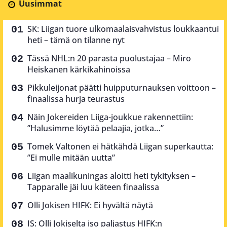
Uusimmat
SK: Liigan tuore ulkomaalaisvahvistus loukkaantui
heti – tämä on tilanne nyt
Tässä NHL:n 20 parasta puolustajaa – Miro
Heiskanen kärkikahinoissa
Pikkuleijonat päätti huipputurnauksen voittoon –
finaalissa hurja teurastus
Näin Jokereiden Liiga-joukkue rakennettiin:
”Halusimme löytää pelaajia, jotka…”
Tomek Valtonen ei hätkähdä Liigan superkautta:
”Ei mulle mitään uutta”
Liigan maalikuningas aloitti heti tykityksen –
Tapparalle jäi luu käteen finaalissa
Olli Jokisen HIFK: Ei hyvältä näytä
IS: Olli Jokiselta iso paljastus HIFK:n