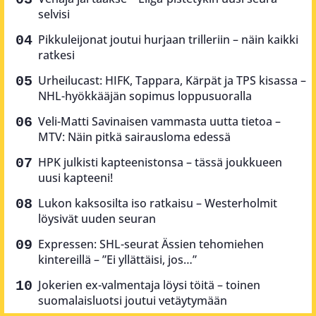
selvisi
Pikkuleijonat joutui hurjaan trilleriin – näin kaikki
ratkesi
Urheilucast: HIFK, Tappara, Kärpät ja TPS kisassa –
NHL-hyökkääjän sopimus loppusuoralla
Veli-Matti Savinaisen vammasta uutta tietoa –
MTV: Näin pitkä sairausloma edessä
HPK julkisti kapteenistonsa – tässä joukkueen
uusi kapteeni!
Lukon kaksosilta iso ratkaisu – Westerholmit
löysivät uuden seuran
Expressen: SHL-seurat Ässien tehomiehen
kintereillä – ”Ei yllättäisi, jos…”
Jokerien ex-valmentaja löysi töitä – toinen
suomalaisluotsi joutui vetäytymään