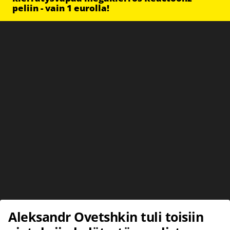
peliin - vain 1 eurolla!
Aleksandr Ovetshkin tuli toisiin