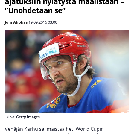
ajatuksiin hylätystä maalistaan –
”Unohdetaan se”
Joni Ahokas
19.09.2016
03:00
Kuva:
Getty Images
Venäjän Karhu sai maistaa heti World Cupin