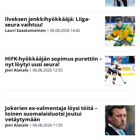
Ilveksen jenkkihyökkääjä: Liiga-
seura vaihtuu!
Lauri Saastamoinen
|
06.08.2026
14:42
HIFK-hyökkääjän sopimus purettiin –
nyt löytyi uusi seura!
Joni Alatalo
|
06.08.2026
12:55
Jokerien ex-valmentaja löysi töitä –
toinen suomalaisluotsi joutui
vetäytymään
Joni Alatalo
|
06.08.2026
11:55