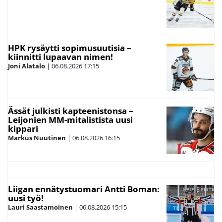
HPK rysäytti sopimusuutisia –
kiinnitti lupaavan nimen!
Joni Alatalo
|
06.08.2026
17:15
Ässät julkisti kapteenistonsa –
Leijonien MM-mitalistista uusi
kippari
Markus Nuutinen
|
06.08.2026
16:15
Liigan ennätystuomari Antti Boman:
uusi työ!
Lauri Saastamoinen
|
06.08.2026
15:15