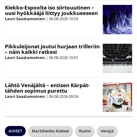
Kiekko-Espoolta iso siirtouutinen –
uusi hyökkääjä liittyy joukkueeseen
Lauri Saastamoinen
|
06.08.2026
10:55
Pikkuleijonat joutui hurjaan trilleriin
– näin kaikki ratkesi
Lauri Saastamoinen
|
06.08.2026
10:01
Lähtö Venäjältä – entisen Kärpät-
tähden sopimus purettu
Lauri Saastamoinen
|
06.08.2026
09:24
AIHEET
Martshenko Aleksei
Ruotsi
Venäjä