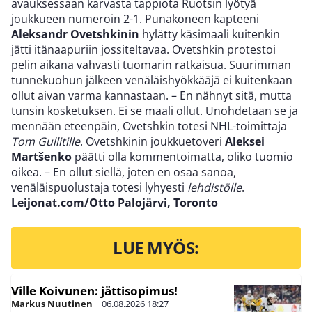
avauksessaan karvasta tappiota Ruotsin lyötyä
joukkueen numeroin 2-1. Punakoneen kapteeni
Aleksandr Ovetshkinin
hylätty käsimaali kuitenkin
jätti itänaapuriin jossiteltavaa. Ovetshkin protestoi
pelin aikana vahvasti tuomarin ratkaisua. Suurimman
tunnekuohun jälkeen venäläishyökkääjä ei kuitenkaan
ollut aivan varma kannastaan. – En nähnyt sitä, mutta
tunsin kosketuksen. Ei se maali ollut. Unohdetaan se ja
mennään eteenpäin, Ovetshkin totesi NHL-toimittaja
Tom Gullitille
. Ovetshkinin joukkuetoveri
Aleksei
Martšenko
päätti olla kommentoimatta, oliko tuomio
oikea. – En ollut siellä, joten en osaa sanoa,
venäläispuolustaja totesi lyhyesti
lehdistölle
.
Leijonat.com/Otto Palojärvi, Toronto
LUE MYÖS:
Ville Koivunen: jättisopimus!
Markus Nuutinen
|
06.08.2026
18:27