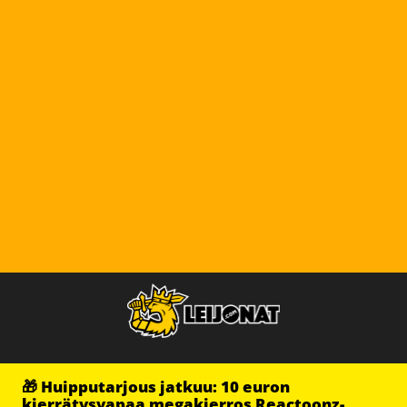
🎁 Huipputarjous jatkuu: 10 euron
kierrätysvapaa megakierros Reactoonz-