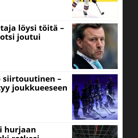
aja löysi töitä –
otsi joutui
 siirtouutinen –
ttyy joukkueeseen
i hurjaan