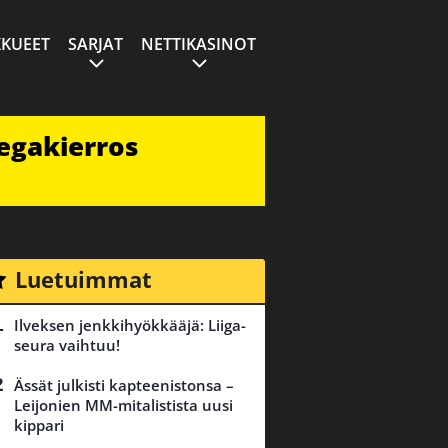
KUEET
SARJAT
NETTIKASINOT
egakierros
Luetuimmat
Ilveksen jenkkihyökkääjä: Liiga-
seura vaihtuu!
Ässät julkisti kapteenistonsa –
Leijonien MM-mitalistista uusi
kippari