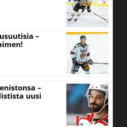
usuutisia –
 nimen!
eenistonsa –
istista uusi