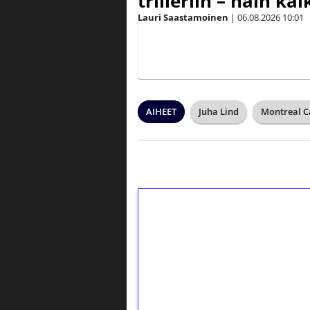
trilleriin – näin kai
Lauri Saastamoinen
|
06.08.2026
10:01
AIHEET
Juha Lind
Montreal C
1€ = 10€ arvosta 
kierrätystä!
Talleta 1€
Saat heti 50 ilmaiskierr