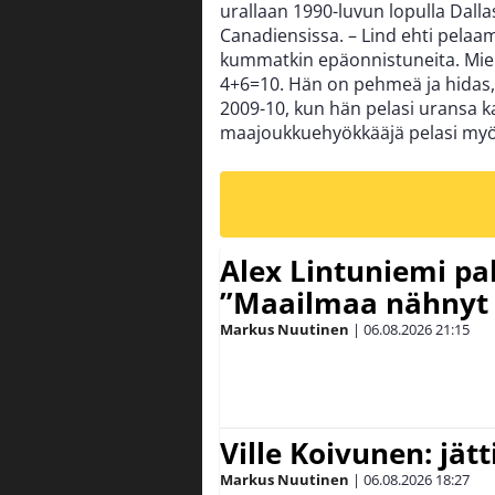
urallaan 1990-luvun lopulla Dall
Canadiensissa. – Lind ehti pelaam
kummatkin epäonnistuneita. Mieh
4+6=10. Hän on pehmeä ja hidas
2009-10, kun hän pelasi uransa ka
maajoukkuehyökkääjä pelasi myös 
Alex Lintuniemi pal
”Maailmaa nähnyt 
Markus Nuutinen
|
06.08.2026
21:15
Ville Koivunen: jät
Markus Nuutinen
|
06.08.2026
18:27