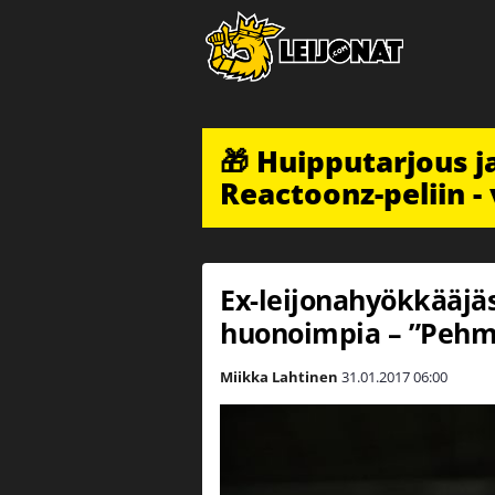
🎁 Huipputarjous 
Reactoonz-peliin - 
Ex-leijonahyökkääjä
huonoimpia – ”Pehme
Miikka Lahtinen
31.01.2017
06:00