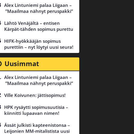
Alex Lintuniemi palaa Liigaan –
”Maailmaa nähnyt peruspakki”
Lähtö Venäjältä – entisen
Kärpät-tähden sopimus purettu
HIFK-hyökkääjän sopimus
purettiin – nyt löytyi uusi seura!
Uusimmat
Alex Lintuniemi palaa Liigaan –
”Maailmaa nähnyt peruspakki”
Ville Koivunen: jättisopimus!
HPK rysäytti sopimusuutisia –
kiinnitti lupaavan nimen!
Ässät julkisti kapteenistonsa –
Leijonien MM-mitalistista uusi