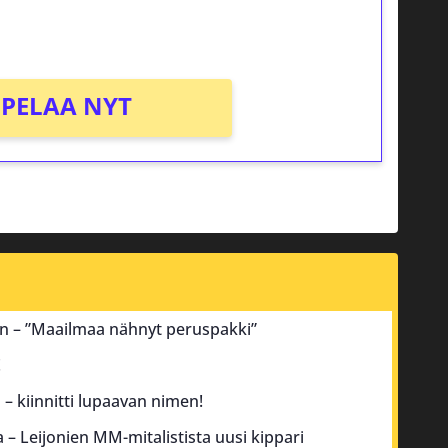
PELAA NYT
an – ”Maailmaa nähnyt peruspakki”
!
– kiinnitti lupaavan nimen!
a – Leijonien MM-mitalistista uusi kippari