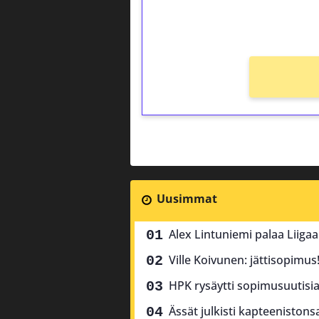
kierros)!
Ei kierrätysvaatimusta!
Uusimmat
Alex Lintuniemi palaa Liiga
Ville Koivunen: jättisopimus
HPK rysäytti sopimusuutisia 
Ässät julkisti kapteenistons