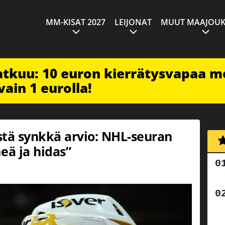
MM-KISAT 2027
LEIJONAT
MUUT MAAJOUK
jatkuu: 10 euron kierrätysvapaa m
vain 1 eurolla!
stä synkkä arvio: NHL-seuran
ä ja hidas”