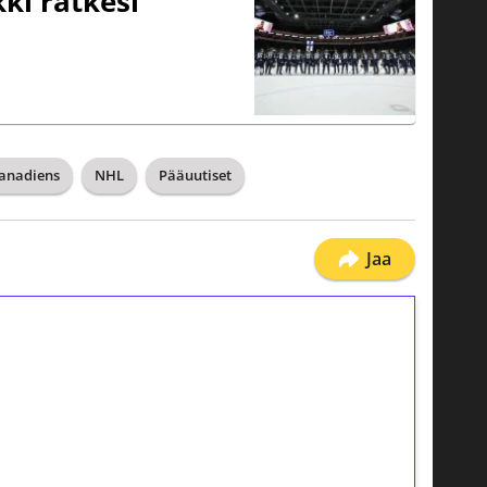
kki ratkesi
anadiens
NHL
Pääuutiset
Jaa
ilmaiskierroksia ilman
osta Tuohi 1000 -peliin (arvo 0,20€ per