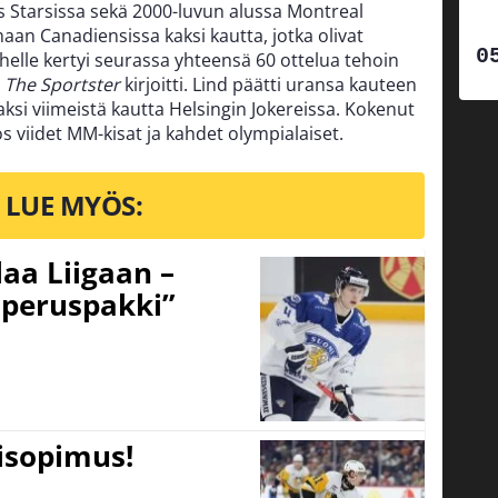
as Starsissa sekä 2000-luvun alussa Montreal
aan Canadiensissa kaksi kautta, jotka olivat
elle kertyi seurassa yhteensä 60 ottelua tehoin
,
The Sportster
kirjoitti. Lind päätti uransa kauteen
ksi viimeistä kautta Helsingin Jokereissa. Kokenut
viidet MM-kisat ja kahdet olympialaiset.
LUE MYÖS:
aa Liigaan –
peruspakki”
tisopimus!