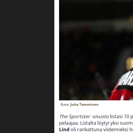
Kuva:
Juha Tamminen
The Sportster -sivusto
listasi 10
pelaajaa. Listalta löytyi yksi su
Lind
oli rankattuna viidenneksi 