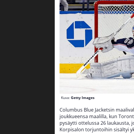
Kuva:
Getty Images
Columbus Blue Jacketsin maaliva
joukkueensa maalilla, kun Toront
pysäytti ottelussa 26 laukausta, 
Korpisalon torjuntoihin sisältyi 