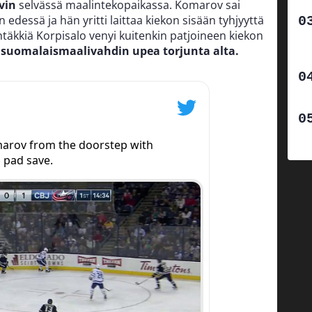
vin
selvässä maalintekopaikassa. Komarov sai
n edessä ja hän yritti laittaa kiekon sisään tyhjyyttä
äkkiä Korpisalo venyi kuitenkin patjoineen kiekon
 suomalaismaalivahdin upea torjunta alta.
marov from the doorstep with
s pad save.