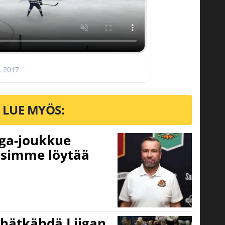
, 2017
LUE MYÖS:
iga-joukkue
usimme löytää
 hätkähdä Liigan