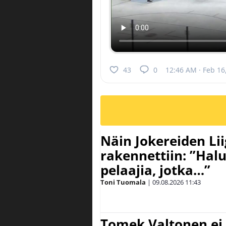
43
0
12:46 AM · Feb 16
Näin Jokereiden Li
rakennettiin: ”Hal
pelaajia, jotka…”
Toni Tuomala
|
09.08.2026
11:43
Tomek Valtonen ei