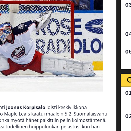
hti
Joonas Korpisalo
loisti keskiviikkona
o Maple Leafs kaatui maalein 5-2. Suomalaisvahti
jonka myötä hänet palkittiin pelin kolmostähtenä.
yksi todellinen huippuluokan pelastus, kun hän