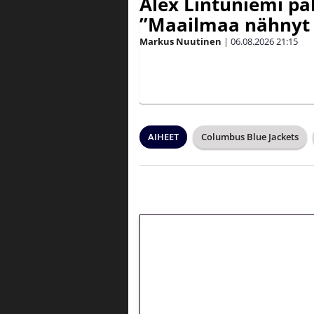
Alex Lintuniemi pal
”Maailmaa nähnyt 
Markus Nuutinen
|
06.08.2026
21:15
AIHEET
Columbus Blue Jackets
🎁 Huipputarjous 
kierrätysvapaa me
– vain 1 eurolla!