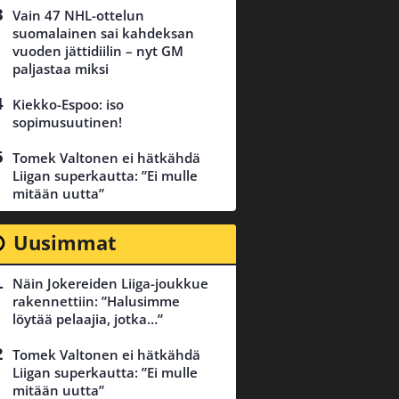
Vain 47 NHL-ottelun
suomalainen sai kahdeksan
vuoden jättidiilin – nyt GM
paljastaa miksi
Kiekko-Espoo: iso
sopimusuutinen!
Tomek Valtonen ei hätkähdä
Liigan superkautta: ”Ei mulle
mitään uutta”
Uusimmat
Näin Jokereiden Liiga-joukkue
rakennettiin: ”Halusimme
löytää pelaajia, jotka…”
Tomek Valtonen ei hätkähdä
Liigan superkautta: ”Ei mulle
mitään uutta”