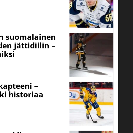
un suomalainen
n jättidiilin –
iksi
 kapteeni –
ki historiaa