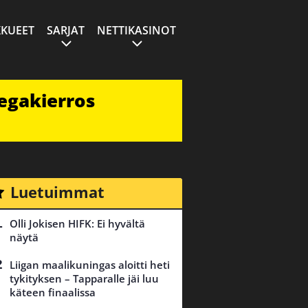
KUEET
SARJAT
NETTIKASINOT
egakierros
Luetuimmat
Olli Jokisen HIFK: Ei hyvältä
näytä
Liigan maalikuningas aloitti heti
tykityksen – Tapparalle jäi luu
käteen finaalissa