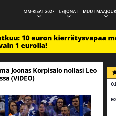
MM-KISAT 2027
LEIJONAT
MUUT MAAJOUK
jatkuu: 10 euron kierrätysvapaa m
vain 1 eurolla!
ma Joonas Korpisalo nollasi Leo
ssa (VIDEO)