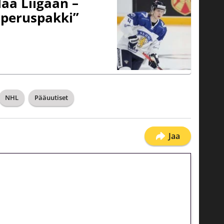
aa Liigaan –
peruspakki”
NHL
Pääuutiset
Jaa
jatkuu: 10 euron
gakierros Reactoonz-peliin