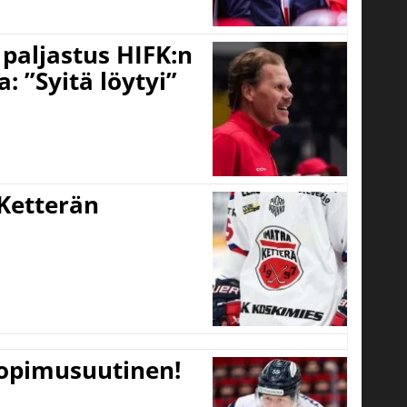
o paljastus HIFK:n
 ”Syitä löytyi”
Ketterän
sopimusuutinen!