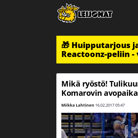
🎁 Huipputarjous 
Reactoonz-peliin - 
Mikä ryöstö! Tulikuu
Komarovin avopaika
Miikka Lahtinen
16.02.2017
05:47