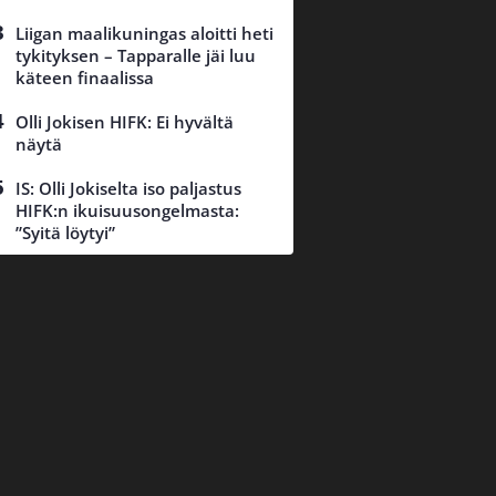
Liigan maalikuningas aloitti heti
tykityksen – Tapparalle jäi luu
käteen finaalissa
Olli Jokisen HIFK: Ei hyvältä
näytä
IS: Olli Jokiselta iso paljastus
HIFK:n ikuisuusongelmasta:
”Syitä löytyi”