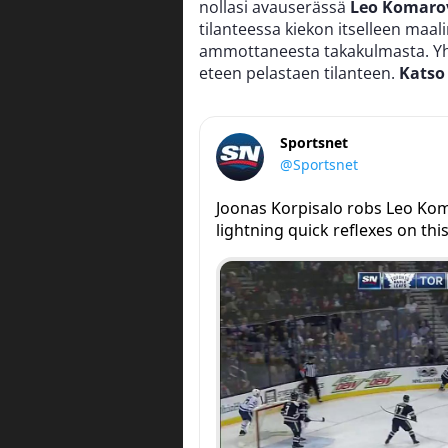
nollasi avauserässä
Leo Komaro
tilanteessa kiekon itselleen maali
ammottaneesta takakulmasta. Yht
eteen pelastaen tilanteen.
Katso
Sportsnet
@Sportsnet
Joonas Korpisalo robs Leo Ko
lightning quick reflexes on thi