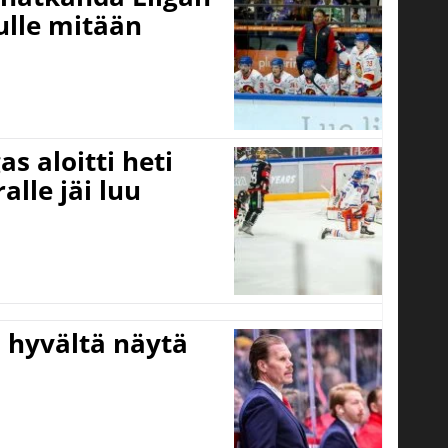
ulle mitään
s aloitti heti
alle jäi luu
Ei hyvältä näytä