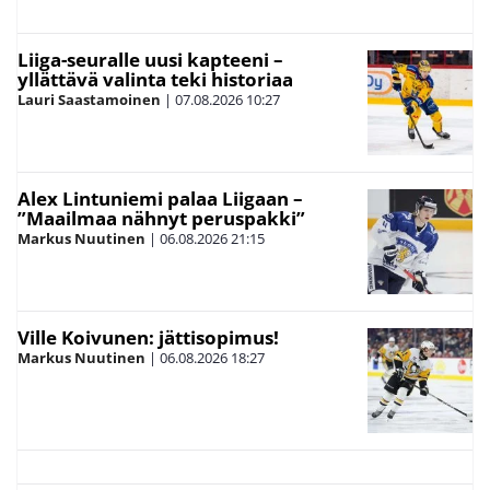
Liiga-seuralle uusi kapteeni –
yllättävä valinta teki historiaa
Lauri Saastamoinen
|
07.08.2026
10:27
Alex Lintuniemi palaa Liigaan –
”Maailmaa nähnyt peruspakki”
Markus Nuutinen
|
06.08.2026
21:15
Ville Koivunen: jättisopimus!
Markus Nuutinen
|
06.08.2026
18:27