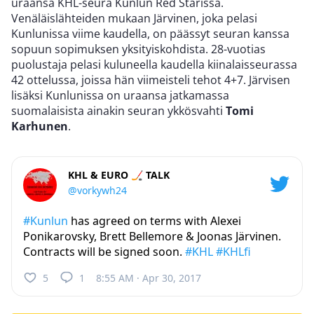
uraansa KHL-seura Kunlun Red Starissa.
Venäläislähteiden mukaan Järvinen, joka pelasi
Kunlunissa viime kaudella, on päässyt seuran kanssa
sopuun sopimuksen yksityiskohdista. 28-vuotias
puolustaja pelasi kuluneella kaudella kiinalaisseurassa
42 ottelussa, joissa hän viimeisteli tehot 4+7. Järvisen
lisäksi Kunlunissa on uraansa jatkamassa
suomalaisista ainakin seuran ykkösvahti
Tomi
Karhunen
.
KHL & EURO 🏒 TALK
@vorkywh24
#Kunlun
has agreed on terms with Alexei
Ponikarovsky, Brett Bellemore & Joonas Järvinen.
Contracts will be signed soon.
#KHL
#KHLfi
5
1
8:55 AM · Apr 30, 2017