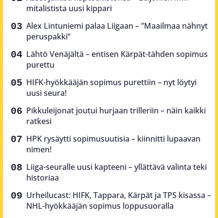
mitalistista uusi kippari
Alex Lintuniemi palaa Liigaan – ”Maailmaa nähnyt
peruspakki”
Lähtö Venäjältä – entisen Kärpät-tähden sopimus
purettu
HIFK-hyökkääjän sopimus purettiin – nyt löytyi
uusi seura!
Pikkuleijonat joutui hurjaan trilleriin – näin kaikki
ratkesi
HPK rysäytti sopimusuutisia – kiinnitti lupaavan
nimen!
Liiga-seuralle uusi kapteeni – yllättävä valinta teki
historiaa
Urheilucast: HIFK, Tappara, Kärpät ja TPS kisassa –
NHL-hyökkääjän sopimus loppusuoralla