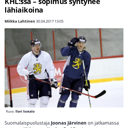
KHL:ssä – sopimus syntynee
lähiaikoina
Miikka Lahtinen
30.04.2017
13:05
Kuva:
Ilari Isotalo
Suomalaispuolustaja
Joonas Järvinen
on jatkamassa