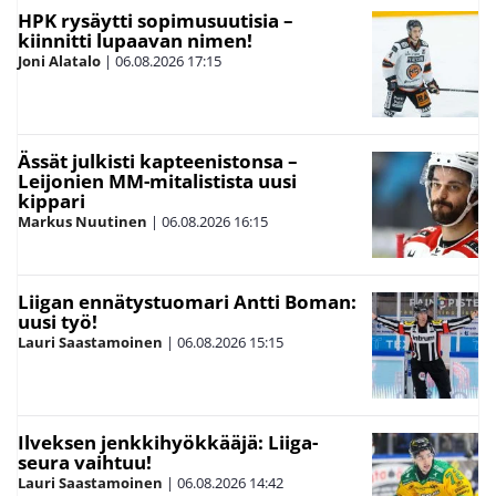
HPK rysäytti sopimusuutisia –
kiinnitti lupaavan nimen!
Joni Alatalo
|
06.08.2026
17:15
Ässät julkisti kapteenistonsa –
Leijonien MM-mitalistista uusi
kippari
Markus Nuutinen
|
06.08.2026
16:15
Liigan ennätystuomari Antti Boman:
uusi työ!
Lauri Saastamoinen
|
06.08.2026
15:15
Ilveksen jenkkihyökkääjä: Liiga-
seura vaihtuu!
Lauri Saastamoinen
|
06.08.2026
14:42