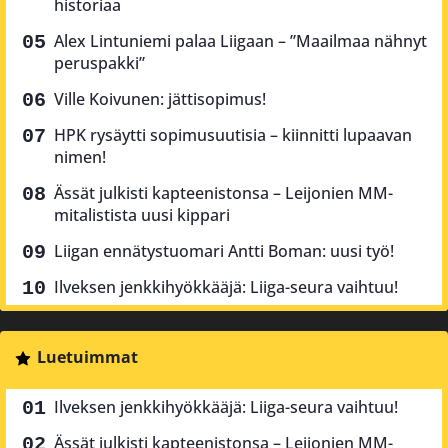
historiaa
Alex Lintuniemi palaa Liigaan – ”Maailmaa nähnyt
peruspakki”
Ville Koivunen: jättisopimus!
HPK rysäytti sopimusuutisia – kiinnitti lupaavan
nimen!
Ässät julkisti kapteenistonsa – Leijonien MM-
mitalistista uusi kippari
Liigan ennätystuomari Antti Boman: uusi työ!
Ilveksen jenkkihyökkääjä: Liiga-seura vaihtuu!
Luetuimmat
Ilveksen jenkkihyökkääjä: Liiga-seura vaihtuu!
Ässät julkisti kapteenistonsa – Leijonien MM-