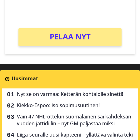
peliin (arvo 0,20€ per kierros)!
Ei kierrätysvaatimusta!
PELAA NYT
Uusimmat
Nyt se on varmaa: Ketterän kohtalolle sinetti!
Kiekko-Espoo: iso sopimusuutinen!
Vain 47 NHL-ottelun suomalainen sai kahdeksan
vuoden jättidiilin – nyt GM paljastaa miksi
Liiga-seuralle uusi kapteeni – yllättävä valinta teki