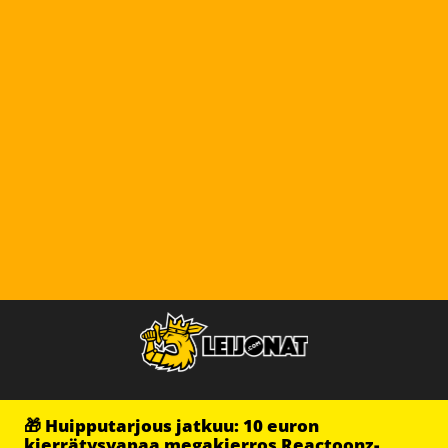
🎁 Huipputarjous jatkuu: 10 euron
kierrätysvapaa megakierros Reactoonz-