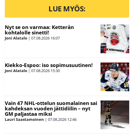
LUE MYÖS:
Nyt se on varmaa: Ketterän
kohtalolle sinetti!
Joni Alatalo
|
07.08.2026
16:07
Kiekko-Espoo: iso sopimusuutinen!
Joni Alatalo
|
07.08.2026
15:30
Vain 47 NHL-ottelun suomalainen sai
kahdeksan vuoden jättidiilin – nyt
GM paljastaa miksi
Lauri Saastamoinen
|
07.08.2026
12:46