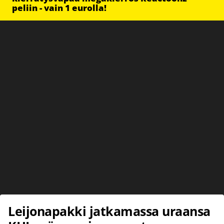
peliin - vain 1 eurolla!
Leijonapakki jatkamassa uraansa