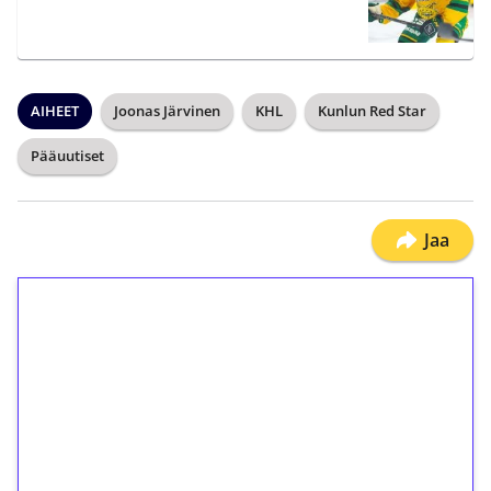
AIHEET
Joonas Järvinen
KHL
Kunlun Red Star
Pääuutiset
Jaa
1€ = 10€ arvosta
ilmaiskierroksia ilman
kierrätystä!
Talleta 1€
Saat heti 50 ilmaiskierrosta Tuohi 1000 -