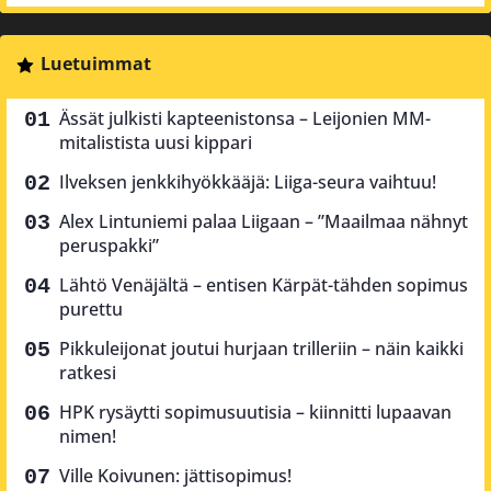
Luetuimmat
Ässät julkisti kapteenistonsa – Leijonien MM-
mitalistista uusi kippari
Ilveksen jenkkihyökkääjä: Liiga-seura vaihtuu!
Alex Lintuniemi palaa Liigaan – ”Maailmaa nähnyt
peruspakki”
Lähtö Venäjältä – entisen Kärpät-tähden sopimus
purettu
Pikkuleijonat joutui hurjaan trilleriin – näin kaikki
ratkesi
HPK rysäytti sopimusuutisia – kiinnitti lupaavan
nimen!
Ville Koivunen: jättisopimus!