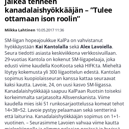
jälkeä tehneen
kanadalaishyökkääjän – ”Tulee
ottamaan ison roolin”
Miikka Lahtinen
10.05.2017
11:36
SM-liigan hopeajoukkue KalPa on vahvistanut
hyökkäystään
Kai Kantolalla
sekä
Alex Lavoiella
.
Seura tiedotti asiasta keskiviikkona verkkosivuillaan.
29-vuotias Kantola on kokenut SM-liigapelaaja, joka
edusti viime kaudella KooKoota sekä HIFK:ta. Mieheltä
löytyy kokemusta yli 300 liigaottelun edestä. Kantolan
sopimus kuopiolaisseuran kanssa kattaa seuraavat
kaksi kautta. Lavoie, 24, on uusi kasvo SM-liigassa.
Kanadalaishyökkääjä saapuu KalPaan Ruotsin toiseksi
korkeimmalta sarjatasolta Allsvenskanista. Viime
kaudella mies iski 51 runkosarjaottelussa komeat tehot
14+38=52. Lavoie pystyy pelaamaan sekä sentterinä
että laiturina. Kanadalaishyökkääjän sopimus on 1+1-
vuotinen. – Seurasimme Lavoien vahvaa viime kautta