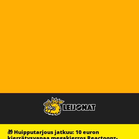
🎁 Huipputarjous jatkuu: 10 euron
kierrätysvapaa megakierros Reactoonz-