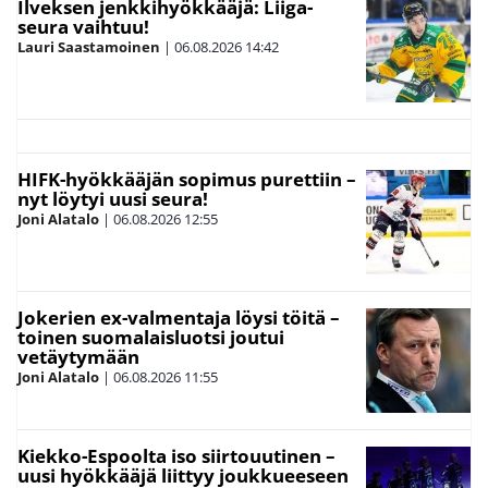
Ilveksen jenkkihyökkääjä: Liiga-
seura vaihtuu!
Lauri Saastamoinen
|
06.08.2026
14:42
HIFK-hyökkääjän sopimus purettiin –
nyt löytyi uusi seura!
Joni Alatalo
|
06.08.2026
12:55
Jokerien ex-valmentaja löysi töitä –
toinen suomalaisluotsi joutui
vetäytymään
Joni Alatalo
|
06.08.2026
11:55
Kiekko-Espoolta iso siirtouutinen –
uusi hyökkääjä liittyy joukkueeseen