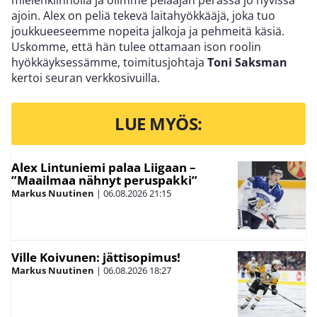
mielenkiinnolla ja olimme pelaajan perässä jo hyvissä
ajoin. Alex on peliä tekevä laitahyökkääjä, joka tuo
joukkueeseemme nopeita jalkoja ja pehmeitä käsiä.
Uskomme, että hän tulee ottamaan ison roolin
hyökkäyksessämme, toimitusjohtaja
Toni Saksman
kertoi seuran verkkosivuilla.
LUE MYÖS:
Alex Lintuniemi palaa Liigaan –
”Maailmaa nähnyt peruspakki”
Markus Nuutinen
|
06.08.2026
21:15
Ville Koivunen: jättisopimus!
Markus Nuutinen
|
06.08.2026
18:27