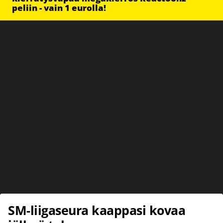
peliin - vain 1 eurolla!
SM-liigaseura kaappasi kovaa