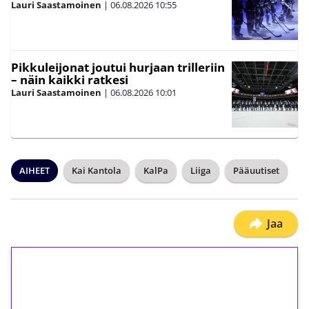
Lauri Saastamoinen
|
06.08.2026
10:55
Pikkuleijonat joutui hurjaan trilleriin
– näin kaikki ratkesi
Lauri Saastamoinen
|
06.08.2026
10:01
AIHEET
Kai Kantola
KalPa
Liiga
Pääuutiset
Jaa
1€ = 10€ arvosta
ilmaiskierroksia ilman