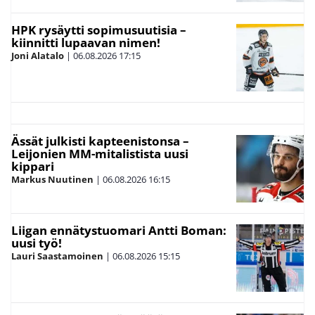
HPK rysäytti sopimusuutisia –
kiinnitti lupaavan nimen!
Joni Alatalo
|
06.08.2026
17:15
Ässät julkisti kapteenistonsa –
Leijonien MM-mitalistista uusi
kippari
Markus Nuutinen
|
06.08.2026
16:15
Liigan ennätystuomari Antti Boman:
uusi työ!
Lauri Saastamoinen
|
06.08.2026
15:15