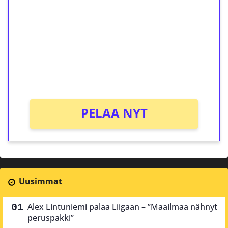
kierrätystä!
Talleta 1€
Saat heti 50 ilmaiskierrosta Tuohi 1000 -
peliin (arvo 0,20€ per kierros)!
Ei kierrätysvaatimusta!
PELAA NYT
Uusimmat
Alex Lintuniemi palaa Liigaan – ”Maailmaa nähnyt
peruspakki”