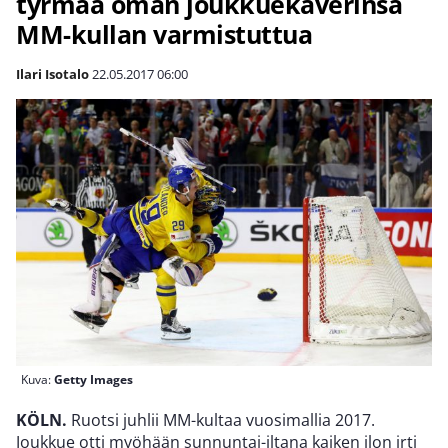
tyrmää oman joukkuekaverinsa
MM-kullan varmistuttua
Ilari Isotalo
22.05.2017
06:00
Kuva:
Getty Images
KÖLN.
Ruotsi juhlii MM-kultaa vuosimallia 2017.
Joukkue otti myöhään sunnuntai-iltana kaiken ilon irti