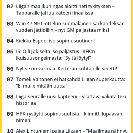
Liigan maalikuningas aloitti heti tykityksen –
Tapparalle jäi luu käteen finaalissa
Vain 47 NHL-ottelun suomalainen sai kahdeksan
vuoden jättidiilin – nyt GM paljastaa miksi
Kiekko-Espoo: iso sopimusuutinen!
IS: Olli Jokiselta iso paljastus HIFK:n
ikuisuusongelmasta: ”Syitä löytyi”
Nyt se on varmaa: Ketterän kohtalolle sinetti!
Tomek Valtonen ei hätkähdä Liigan superkautta:
”Ei mulle mitään uutta”
Liiga-seuralle uusi kapteeni – yllättävä valinta teki
historiaa
HPK rysäytti sopimusuutisia – kiinnitti lupaavan
nimen!
Alex Lintuniemi palaa Liigaan – ”Maailmaa nähnyt