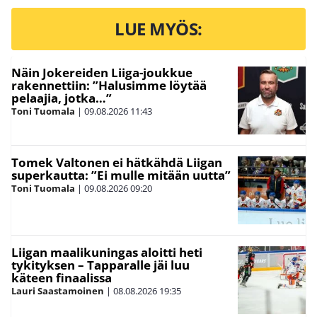
LUE MYÖS:
Näin Jokereiden Liiga-joukkue
rakennettiin: ”Halusimme löytää
pelaajia, jotka…”
Toni Tuomala
|
09.08.2026
11:43
Tomek Valtonen ei hätkähdä Liigan
superkautta: ”Ei mulle mitään uutta”
Toni Tuomala
|
09.08.2026
09:20
Liigan maalikuningas aloitti heti
tykityksen – Tapparalle jäi luu
käteen finaalissa
Lauri Saastamoinen
|
08.08.2026
19:35