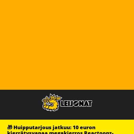
🎁 Huipputarjous jatkuu: 10 euron
kierrätysvapaa megakierros Reactoonz-