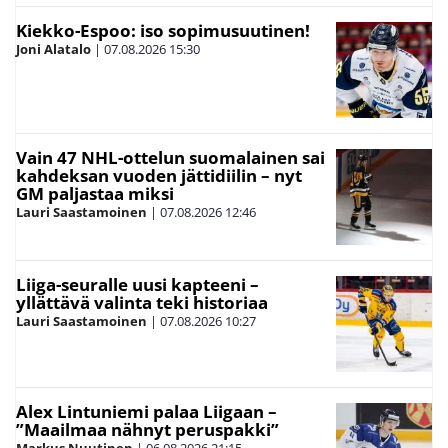
Kiekko-Espoo: iso sopimusuutinen!
Joni Alatalo
|
07.08.2026
15:30
Vain 47 NHL-ottelun suomalainen sai
kahdeksan vuoden jättidiilin – nyt
GM paljastaa miksi
Lauri Saastamoinen
|
07.08.2026
12:46
Liiga-seuralle uusi kapteeni –
yllättävä valinta teki historiaa
Lauri Saastamoinen
|
07.08.2026
10:27
Alex Lintuniemi palaa Liigaan –
”Maailmaa nähnyt peruspakki”