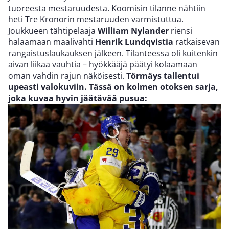
tuoreesta mestaruudesta. Koomisin tilanne nähtiin
heti Tre Kronorin mestaruuden varmistuttua.
Joukkueen tähtipelaaja
William Nylander
riensi
halaamaan maalivahti
Henrik Lundqvistia
ratkaisevan
rangaistuslaukauksen jälkeen. Tilanteessa oli kuitenkin
aivan liikaa vauhtia – hyökkääjä päätyi kolaamaan
oman vahdin rajun näköisesti.
Törmäys tallentui
upeasti valokuviin. Tässä on kolmen otoksen sarja,
joka kuvaa hyvin jäätävää pusua: