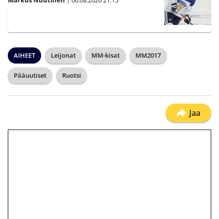
Markus Nuutinen
|
06.08.2026
21:15
AIHEET
Leijonat
MM-kisat
MM2017
Pääuutiset
Ruotsi
Jaa
🎁 Huipputarjous jatkuu: 10
euron kierrätysvapaa
megakierros Reactoonz-
peliin – vain 1 eurolla!
Peli: Reactoonz