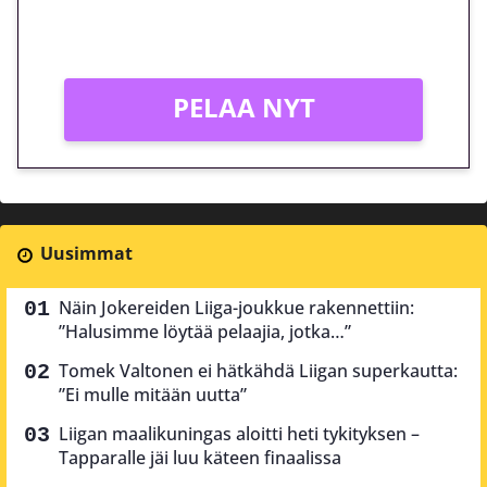
Vain uusille asiakkaille!
PELAA NYT
Uusimmat
Näin Jokereiden Liiga-joukkue rakennettiin:
”Halusimme löytää pelaajia, jotka…”
Tomek Valtonen ei hätkähdä Liigan superkautta:
”Ei mulle mitään uutta”
Liigan maalikuningas aloitti heti tykityksen –
Tapparalle jäi luu käteen finaalissa