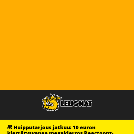
🎁 Huipputarjous jatkuu: 10 euron
kierrätysvapaa megakierros Reactoonz-