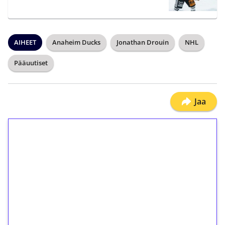
AIHEET
Anaheim Ducks
Jonathan Drouin
NHL
Pääuutiset
Jaa
1€ = 10€ arvosta
ilmaiskierroksia ilman
kierrätystä!
Talleta 1€
Saat heti 50 ilmaiskierrosta Tuohi 1000 -
peliin (arvo 0,20€ per kierros)!