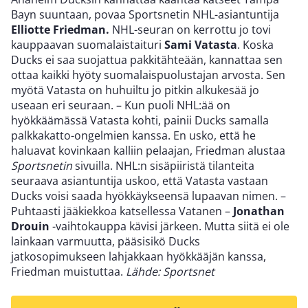
Bayn suuntaan, povaa Sportsnetin NHL-asiantuntija
Elliotte Friedman.
NHL-seuran on kerrottu jo tovi
kauppaavan suomalaistaituri
Sami Vatasta
. Koska
Ducks ei saa suojattua pakkitähteään, kannattaa sen
ottaa kaikki hyöty suomalaispuolustajan arvosta. Sen
myötä Vatasta on huhuiltu jo pitkin alkukesää jo
useaan eri seuraan. – Kun puoli NHL:ää on
hyökkäämässä Vatasta kohti, painii Ducks samalla
palkkakatto-ongelmien kanssa. En usko, että he
haluavat kovinkaan kalliin pelaajan, Friedman alustaa
Sportsnetin
sivuilla. NHL:n sisäpiiristä tilanteita
seuraava asiantuntija uskoo, että Vatasta vastaan
Ducks voisi saada hyökkäykseensä lupaavan nimen. –
Puhtaasti jääkiekkoa katsellessa Vatanen –
Jonathan
Drouin
-vaihtokauppa kävisi järkeen. Mutta siitä ei ole
lainkaan varmuutta, pääsisikö Ducks
jatkosopimukseen lahjakkaan hyökkääjän kanssa,
Friedman muistuttaa.
Lähde: Sportsnet