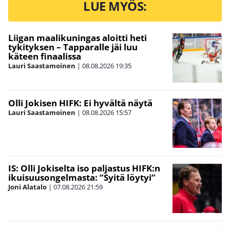
LUE MYÖS:
Liigan maalikuningas aloitti heti
tykityksen – Tapparalle jäi luu
käteen finaalissa
Lauri Saastamoinen
|
08.08.2026
19:35
Olli Jokisen HIFK: Ei hyvältä näytä
Lauri Saastamoinen
|
08.08.2026
15:57
IS: Olli Jokiselta iso paljastus HIFK:n
ikuisuusongelmasta: ”Syitä löytyi”
Joni Alatalo
|
07.08.2026
21:59