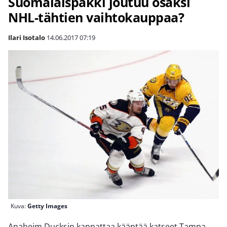
Suomalaispakki joutuu osaksi
NHL-tähtien vaihtokauppaa?
Ilari Isotalo
14.06.2017
07:19
Kuva:
Getty Images
Anaheim Ducksin kannattaa kääntää katseet Tampa