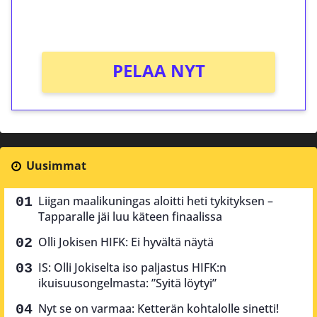
Ei kierrätysvaatimusta!
PELAA NYT
Uusimmat
Liigan maalikuningas aloitti heti tykityksen –
Tapparalle jäi luu käteen finaalissa
Olli Jokisen HIFK: Ei hyvältä näytä
IS: Olli Jokiselta iso paljastus HIFK:n
ikuisuusongelmasta: ”Syitä löytyi”
Nyt se on varmaa: Ketterän kohtalolle sinetti!