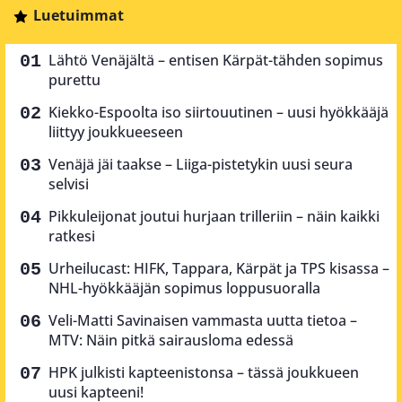
Luetuimmat
Lähtö Venäjältä – entisen Kärpät-tähden sopimus
purettu
Kiekko-Espoolta iso siirtouutinen – uusi hyökkääjä
liittyy joukkueeseen
Venäjä jäi taakse – Liiga-pistetykin uusi seura
selvisi
Pikkuleijonat joutui hurjaan trilleriin – näin kaikki
ratkesi
Urheilucast: HIFK, Tappara, Kärpät ja TPS kisassa –
NHL-hyökkääjän sopimus loppusuoralla
Veli-Matti Savinaisen vammasta uutta tietoa –
MTV: Näin pitkä sairausloma edessä
HPK julkisti kapteenistonsa – tässä joukkueen
uusi kapteeni!