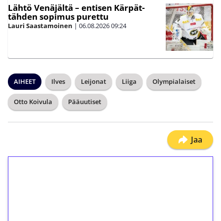
Lähtö Venäjältä – entisen Kärpät-
tähden sopimus purettu
Lauri Saastamoinen
|
06.08.2026
09:24
AIHEET
Ilves
Leijonat
Liiga
Olympialaiset
Otto Koivula
Pääuutiset
Jaa
1€ = 10€ arvosta
ilmaiskierroksia ilman
kierrätystä!