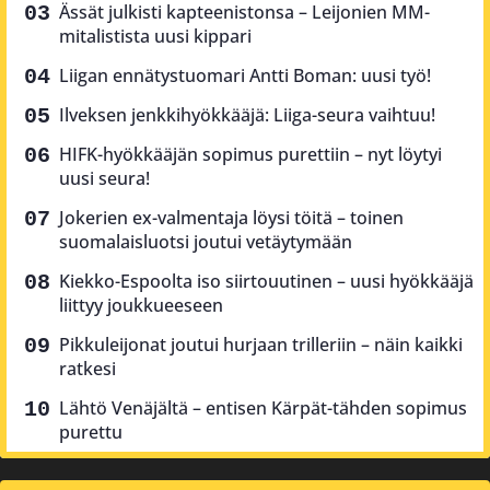
Ässät julkisti kapteenistonsa – Leijonien MM-
mitalistista uusi kippari
Liigan ennätystuomari Antti Boman: uusi työ!
Ilveksen jenkkihyökkääjä: Liiga-seura vaihtuu!
HIFK-hyökkääjän sopimus purettiin – nyt löytyi
uusi seura!
Jokerien ex-valmentaja löysi töitä – toinen
suomalaisluotsi joutui vetäytymään
Kiekko-Espoolta iso siirtouutinen – uusi hyökkääjä
liittyy joukkueeseen
Pikkuleijonat joutui hurjaan trilleriin – näin kaikki
ratkesi
Lähtö Venäjältä – entisen Kärpät-tähden sopimus
purettu