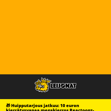
🎁 Huipputarjous jatkuu: 10 euron
kierrätysvapaa megakierros Reactoonz-