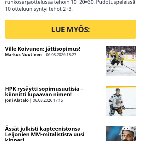
runkosarjaottelussa tehoin 10+20=30. Pudotuspeleissä
10 otteluun syntyi tehot 2+3.
LUE MYÖS:
Ville Koivunen: jättisopimus!
Markus Nuutinen
|
06.08.2026
18:27
HPK rysäytti sopimusuutisia –
kiinnitti lupaavan nimen!
Joni Alatalo
|
06.08.2026
17:15
Ässät julkisti kapteenistonsa –
Leijonien MM-mitalistista uusi
kippari