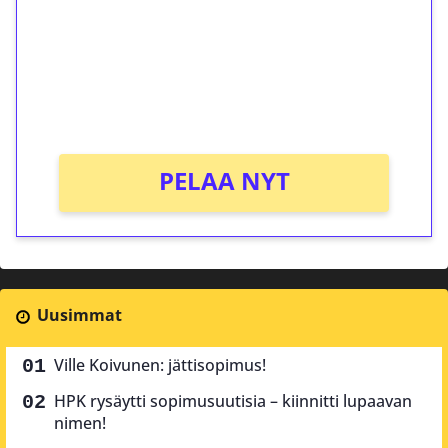
Talleta 1€
Saat heti 50 ilmaiskierrosta Tuohi 1000 -
peliin (arvo 0,20€ per kierros)!
Ei kierrätysvaatimusta!
PELAA NYT
Uusimmat
Ville Koivunen: jättisopimus!
HPK rysäytti sopimusuutisia – kiinnitti lupaavan
nimen!