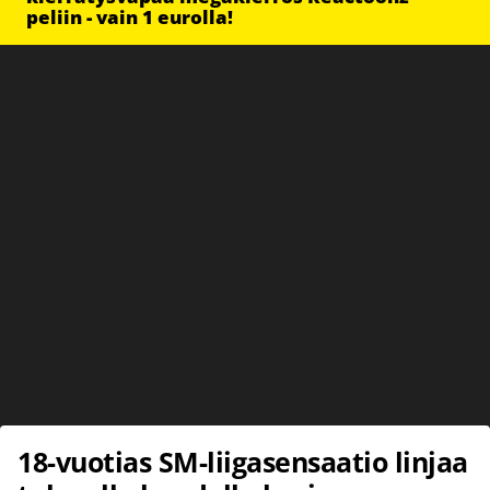
peliin - vain 1 eurolla!
18-vuotias SM-liigasensaatio linjaa