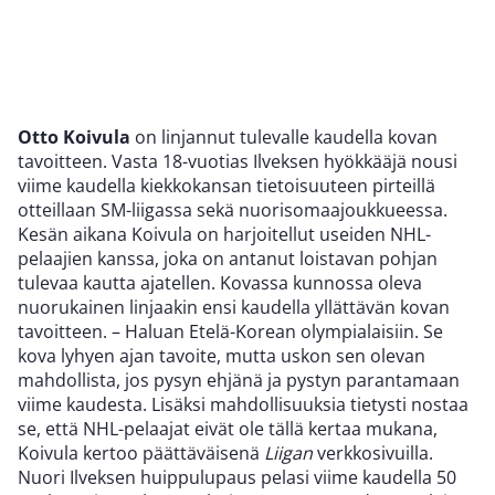
Otto Koivula
on linjannut tulevalle kaudella kovan
tavoitteen. Vasta 18-vuotias Ilveksen hyökkääjä nousi
viime kaudella kiekkokansan tietoisuuteen pirteillä
otteillaan SM-liigassa sekä nuorisomaajoukkueessa.
Kesän aikana Koivula on harjoitellut useiden NHL-
pelaajien kanssa, joka on antanut loistavan pohjan
tulevaa kautta ajatellen. Kovassa kunnossa oleva
nuorukainen linjaakin ensi kaudella yllättävän kovan
tavoitteen. – Haluan Etelä-Korean olympialaisiin. Se
kova lyhyen ajan tavoite, mutta uskon sen olevan
mahdollista, jos pysyn ehjänä ja pystyn parantamaan
viime kaudesta. Lisäksi mahdollisuuksia tietysti nostaa
se, että NHL-pelaajat eivät ole tällä kertaa mukana,
Koivula kertoo päättäväisenä
Liigan
verkkosivuilla.
Nuori Ilveksen huippulupaus pelasi viime kaudella 50