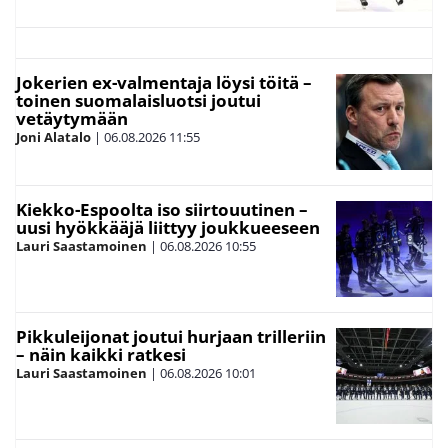
Jokerien ex-valmentaja löysi töitä –
toinen suomalaisluotsi joutui
vetäytymään
Joni Alatalo
|
06.08.2026
11:55
Kiekko-Espoolta iso siirtouutinen –
uusi hyökkääjä liittyy joukkueeseen
Lauri Saastamoinen
|
06.08.2026
10:55
Pikkuleijonat joutui hurjaan trilleriin
– näin kaikki ratkesi
Lauri Saastamoinen
|
06.08.2026
10:01