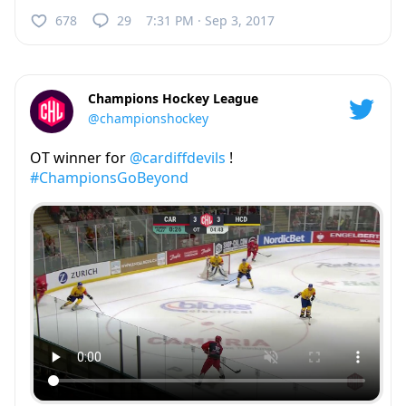
678
29
7:31 PM · Sep 3, 2017
Champions Hockey League
@championshockey
OT winner for
@cardiffdevils
!
#ChampionsGoBeyond