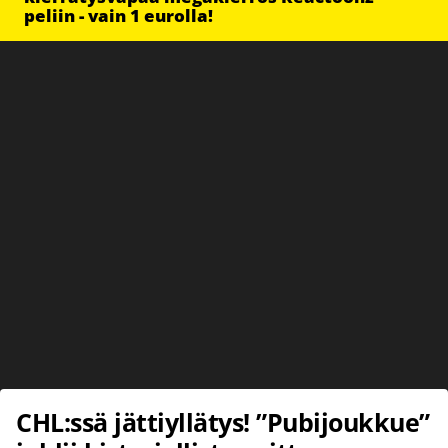
peliin - vain 1 eurolla!
CHL:ssä jättiyllätys! ”Pubijoukkue”