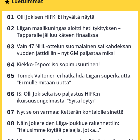
Luetuimmat
Olli Jokisen HIFK: Ei hyvältä näytä
Liigan maalikuningas aloitti heti tykityksen –
Tapparalle jäi luu käteen finaalissa
Vain 47 NHL-ottelun suomalainen sai kahdeksan
vuoden jättidiilin – nyt GM paljastaa miksi
Kiekko-Espoo: iso sopimusuutinen!
Tomek Valtonen ei hätkähdä Liigan superkautta:
”Ei mulle mitään uutta”
IS: Olli Jokiselta iso paljastus HIFK:n
ikuisuusongelmasta: ”Syitä löytyi”
Nyt se on varmaa: Ketterän kohtalolle sinetti!
Näin Jokereiden Liiga-joukkue rakennettiin:
”Halusimme löytää pelaajia, jotka…”