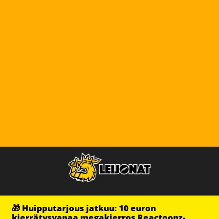
🎁 Huipputarjous jatkuu: 10 euron
kierrätysvapaa megakierros Reactoonz-