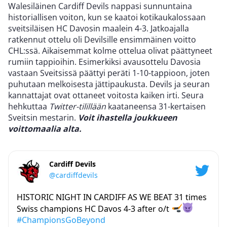
Walesiläinen Cardiff Devils nappasi sunnuntaina
historiallisen voiton, kun se kaatoi kotikaukalossaan
sveitsiläisen HC Davosin maalein 4-3. Jatkoajalla
ratkennut ottelu oli Devilsille ensimmäinen voitto
CHL:ssä. Aikaisemmat kolme ottelua olivat päättyneet
rumiin tappioihin. Esimerkiksi avausottelu Davosia
vastaan Sveitsissä päättyi peräti 1-10-tappioon, joten
puhutaan melkoisesta jättipaukusta. Devils ja seuran
kannattajat ovat ottaneet voitosta kaiken irti. Seura
hehkuttaa
Twitter-tilillään
kaataneensa 31-kertaisen
Sveitsin mestarin.
Voit ihastella joukkueen
voittomaalia alta.
Cardiff Devils
@cardiffdevils
HISTORIC NIGHT IN CARDIFF AS WE BEAT 31 times
Swiss champions HC Davos 4-3 after o/t
#ChampionsGoBeyond