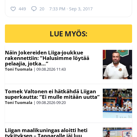
449
20
7:33 PM · Sep 3, 2017
LUE MYÖS:
Näin Jokereiden Liiga-joukkue
rakennettiin: ”Halusimme löytää
pelaajia, jotka…”
Toni Tuomala
|
09.08.2026
11:43
Tomek Valtonen ei hätkähdä Liigan
superkautta: ”Ei mulle mitään uutta”
Toni Tuomala
|
09.08.2026
09:20
Liigan maalikuningas aloitti heti
tykityksen – Tapparalle jäi luu