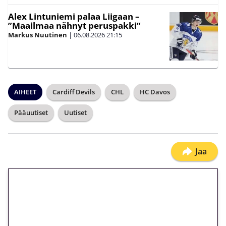
Alex Lintuniemi palaa Liigaan –
”Maailmaa nähnyt peruspakki”
Markus Nuutinen
|
06.08.2026
21:15
AIHEET
Cardiff Devils
CHL
HC Davos
Pääuutiset
Uutiset
Jaa
🎁 Huipputarjous jatkuu: 10
euron kierrätysvapaa
megakierros Reactoonz-