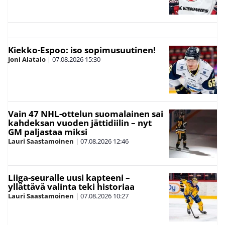
Kiekko-Espoo: iso sopimusuutinen!
Joni Alatalo
|
07.08.2026
15:30
Vain 47 NHL-ottelun suomalainen sai
kahdeksan vuoden jättidiilin – nyt
GM paljastaa miksi
Lauri Saastamoinen
|
07.08.2026
12:46
Liiga-seuralle uusi kapteeni –
yllättävä valinta teki historiaa
Lauri Saastamoinen
|
07.08.2026
10:27