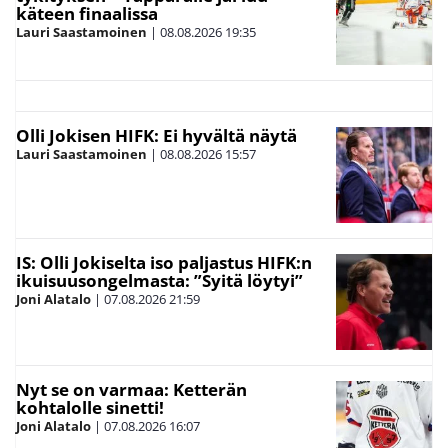
käteen finaalissa
Lauri Saastamoinen
|
08.08.2026
19:35
Olli Jokisen HIFK: Ei hyvältä näytä
Lauri Saastamoinen
|
08.08.2026
15:57
IS: Olli Jokiselta iso paljastus HIFK:n
ikuisuusongelmasta: ”Syitä löytyi”
Joni Alatalo
|
07.08.2026
21:59
Nyt se on varmaa: Ketterän
kohtalolle sinetti!
Joni Alatalo
|
07.08.2026
16:07