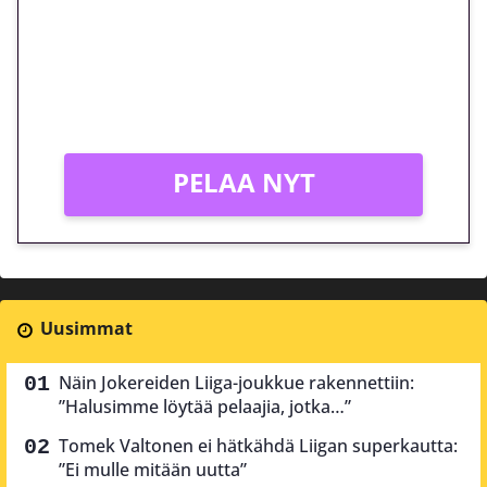
peliin – vain 1 eurolla!
Peli: Reactoonz
Vain uusille asiakkaille!
PELAA NYT
Uusimmat
Näin Jokereiden Liiga-joukkue rakennettiin:
”Halusimme löytää pelaajia, jotka…”
Tomek Valtonen ei hätkähdä Liigan superkautta:
”Ei mulle mitään uutta”