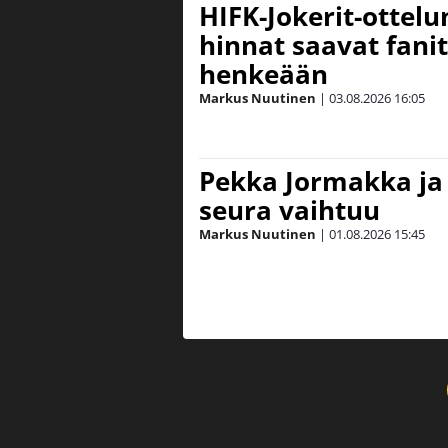
HIFK-Jokerit-ottelu
hinnat saavat fan
henkeään
Markus Nuutinen
|
03.08.2026
16:05
Pekka Jormakka ja 
seura vaihtuu
Markus Nuutinen
|
01.08.2026
15:45