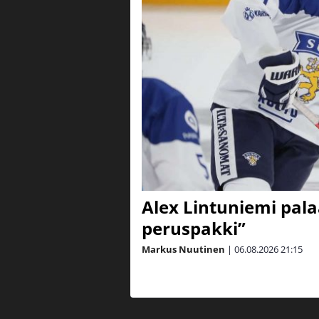
Alex Lintuniemi pal
peruspakki”
Markus Nuutinen
|
06.08.2026
21:15