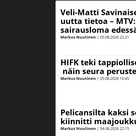
Veli-Matti Savina
uutta tietoa – MTV:
sairausloma edess
Markus Nuutinen
|
05.08.2026
22:21
HIFK teki tappiolli
näin seura peruste
Markus Nuutinen
|
05.08.2026
16:45
Pelicansilta kaksi 
kiinnitti maajouk
Markus Nuutinen
|
04.08.2026
22:15