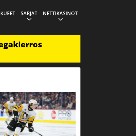
KUEET
SARJAT
NETTIKASINOT
egakierros