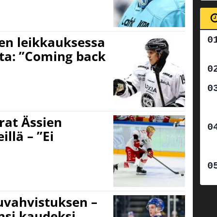
nen leikkauksessa
sta: ”Coming back
rat Ässien
llä – ”Ei
uvahvistuksen –
nsi kaudeksi