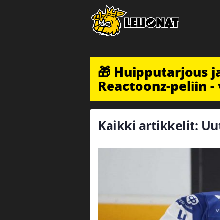
🎁 Huipputarjous 
Reactoonz-peliin - 
Kaikki artikkelit: Uu