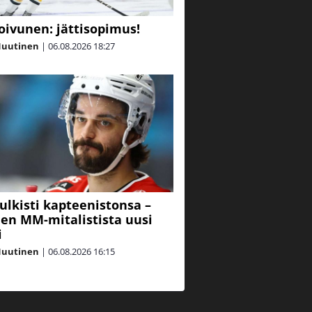
Koivunen: jättisopimus!
Nuutinen
|
06.08.2026
18:27
julkisti kapteenistonsa –
ien MM-mitalistista uusi
i
Nuutinen
|
06.08.2026
16:15