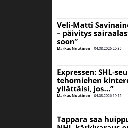
Veli-Matti Savinai
– päivitys sairaala
soon”
Markus Nuutinen
|
04.08.2026
20:35
Expressen: SHL-seu
tehomiehen kinterei
yllättäisi, jos…”
Markus Nuutinen
|
04.08.2026
19:15
Tappara saa huipp
NHL-kärkivaraus e