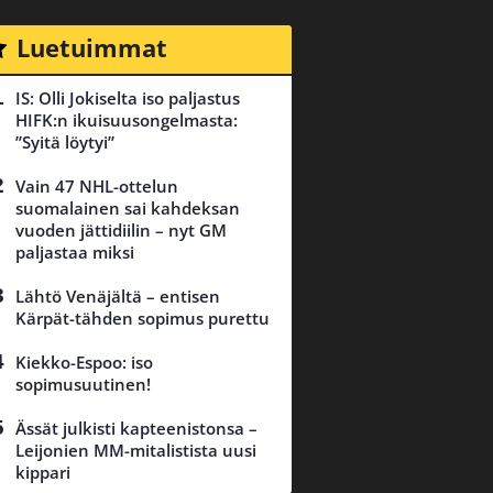
Luetuimmat
IS: Olli Jokiselta iso paljastus
HIFK:n ikuisuusongelmasta:
”Syitä löytyi”
Vain 47 NHL-ottelun
suomalainen sai kahdeksan
vuoden jättidiilin – nyt GM
paljastaa miksi
Lähtö Venäjältä – entisen
Kärpät-tähden sopimus purettu
Kiekko-Espoo: iso
sopimusuutinen!
Ässät julkisti kapteenistonsa –
Leijonien MM-mitalistista uusi
kippari