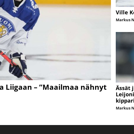
Ville 
Markus 
aa Liigaan – ”Maailmaa nähnyt
Ässät 
Leijon
kippar
Markus 