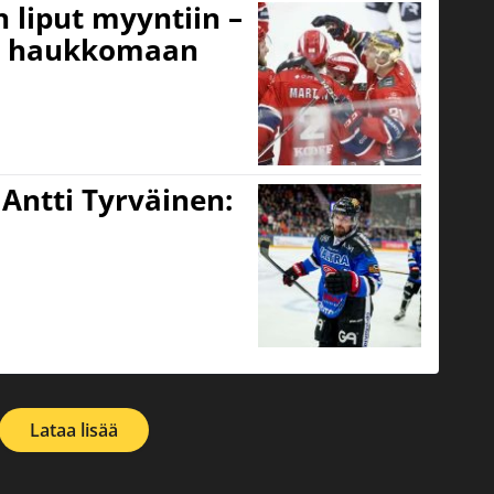
n liput myyntiin –
it haukkomaan
Antti Tyrväinen:
Lataa lisää