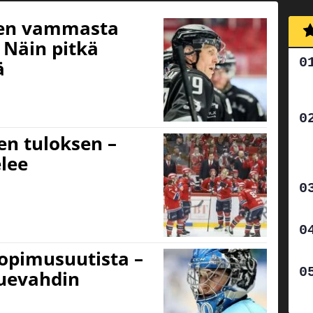
isen vammasta
 Näin pitkä
ä
sen tuloksen –
lee
sopimusuutista –
kuevahdin