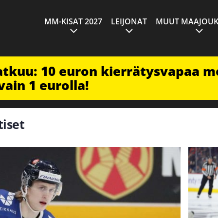
MM-KISAT 2027
LEIJONAT
MUUT MAAJOUK
jatkuu: 10 euron kierrätysvapaa m
vain 1 eurolla!
tiset