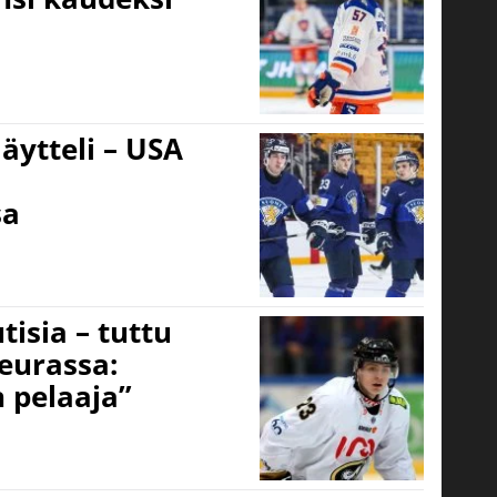
äytteli – USA
sa
isia – tuttu
eurassa:
 pelaaja”