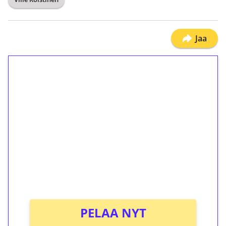
Jaa
1€ = 10€ arvosta
ilmaiskierroksia ilman
kierrätystä!
Talleta 1€
Saat heti 50 ilmaiskierrosta Tuohi 1000 -
peliin (arvo 0,20€ per kierros)!
Ei kierrätysvaatimusta!
PELAA NYT