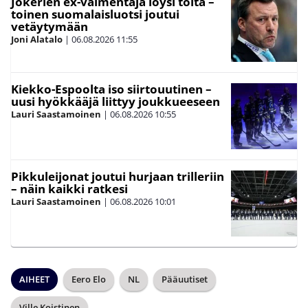
Jokerien ex-valmentaja löysi töitä –
toinen suomalaisluotsi joutui
vetäytymään
Joni Alatalo
|
06.08.2026
11:55
Kiekko-Espoolta iso siirtouutinen –
uusi hyökkääjä liittyy joukkueeseen
Lauri Saastamoinen
|
06.08.2026
10:55
Pikkuleijonat joutui hurjaan trilleriin
– näin kaikki ratkesi
Lauri Saastamoinen
|
06.08.2026
10:01
AIHEET
Eero Elo
NL
Pääuutiset
Ville Koistinen