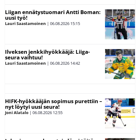
Liigan ennätystuomari Antti Boman:
uusi työ!
Lauri Saastamoinen
|
06.08.2026
15:15
Ilveksen jenkkihyökkääjä: Liiga-
seura vaihtuu!
Lauri Saastamoinen
|
06.08.2026
14:42
HIFK-hyökkääjän sopimus purettiin –
nyt löytyi uusi seura!
Joni Alatalo
|
06.08.2026
12:55