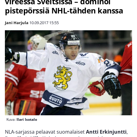
vireessä Sveitsissä – dominoi
pistepörssiä NHL-tähden kanssa
Jani Harjula
10.09.2017
15:55
Kuva:
Ilari Isotalo
NLA-sarjassa pelaavat suomalaiset
Antti Erkinjuntti
,