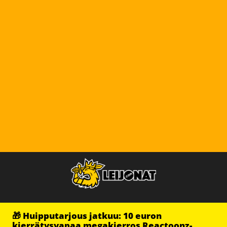
🎁 Huipputarjous jatkuu: 10 euron
kierrätysvapaa megakierros Reactoonz-