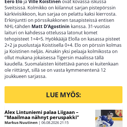
Eero Elo
ja
Ville Koistinen
ovat kovassa iskussa
Sveitsissä. Kolmikko on kiilannut sarjan pistepörssin
kärkiviisikkoon, kun sarjaa on pelattu kaksi kierrosta.
Erkinjuntti on pörssikakkonen tasapisteissä entisen
NHL-tähden
Matt D’Agostinin
kanssa. 31-vuotias
laituri on kahdessa ottelussa latonut komet
tehopisteet 1+4=5. Hyökkääjä Elolla on kasassa pisteet
2+2 ja puolustaja Koistisella 0+4. Elo on pörssin kolmas
ja Koistinen neljäs. Ainakin yksi pelaaja kolmikosta on
ollut mukana jokaisessa Tigersin maalissa tällä
kaudella. Suomalaisten kiitettävä panos ei kuitenkaan
ole riittänyt, sillä se on vasta kymmenentenä 12
joukkueen sarjassa.
LUE MYÖS:
Alex Lintuniemi palaa Liigaan –
”Maailmaa nähnyt peruspakki”
Markus Nuutinen
|
06.08.2026
21:15