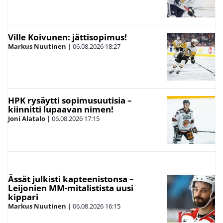
Ville Koivunen: jättisopimus!
Markus Nuutinen
|
06.08.2026
18:27
HPK rysäytti sopimusuutisia –
kiinnitti lupaavan nimen!
Joni Alatalo
|
06.08.2026
17:15
Ässät julkisti kapteenistonsa –
Leijonien MM-mitalistista uusi
kippari
Markus Nuutinen
|
06.08.2026
16:15