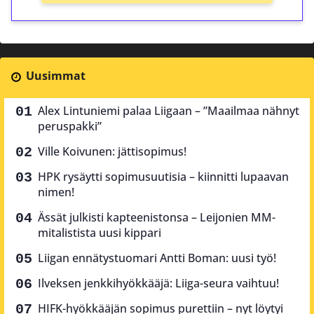
Uusimmat
Alex Lintuniemi palaa Liigaan – ”Maailmaa nähnyt
peruspakki”
Ville Koivunen: jättisopimus!
HPK rysäytti sopimusuutisia – kiinnitti lupaavan
nimen!
Ässät julkisti kapteenistonsa – Leijonien MM-
mitalistista uusi kippari
Liigan ennätystuomari Antti Boman: uusi työ!
Ilveksen jenkkihyökkääjä: Liiga-seura vaihtuu!
HIFK-hyökkääjän sopimus purettiin – nyt löytyi