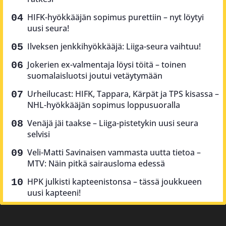
HIFK-hyökkääjän sopimus purettiin – nyt löytyi
uusi seura!
Ilveksen jenkkihyökkääjä: Liiga-seura vaihtuu!
Jokerien ex-valmentaja löysi töitä – toinen
suomalaisluotsi joutui vetäytymään
Urheilucast: HIFK, Tappara, Kärpät ja TPS kisassa –
NHL-hyökkääjän sopimus loppusuoralla
Venäjä jäi taakse – Liiga-pistetykin uusi seura
selvisi
Veli-Matti Savinaisen vammasta uutta tietoa –
MTV: Näin pitkä sairausloma edessä
HPK julkisti kapteenistonsa – tässä joukkueen
uusi kapteeni!