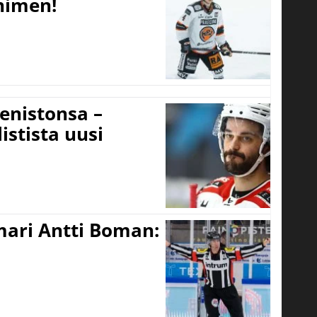
 nimen!
eenistonsa –
istista uusi
mari Antti Boman: