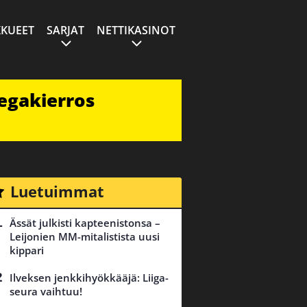
KUEET
SARJAT
NETTIKASINOT
egakierros
Luetuimmat
Ässät julkisti kapteenistonsa –
Leijonien MM-mitalistista uusi
kippari
Ilveksen jenkkihyökkääjä: Liiga-
seura vaihtuu!