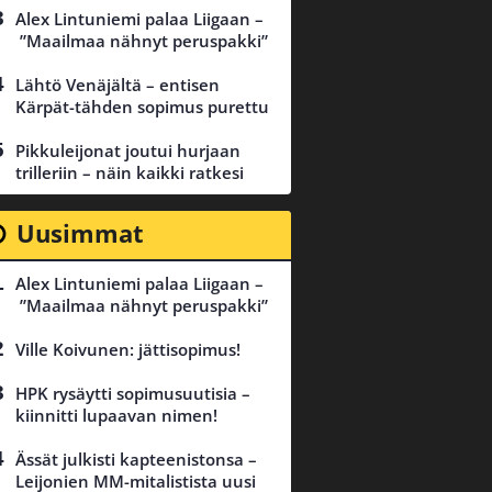
Alex Lintuniemi palaa Liigaan –
”Maailmaa nähnyt peruspakki”
Lähtö Venäjältä – entisen
Kärpät-tähden sopimus purettu
Pikkuleijonat joutui hurjaan
trilleriin – näin kaikki ratkesi
Uusimmat
Alex Lintuniemi palaa Liigaan –
”Maailmaa nähnyt peruspakki”
Ville Koivunen: jättisopimus!
HPK rysäytti sopimusuutisia –
kiinnitti lupaavan nimen!
Ässät julkisti kapteenistonsa –
Leijonien MM-mitalistista uusi