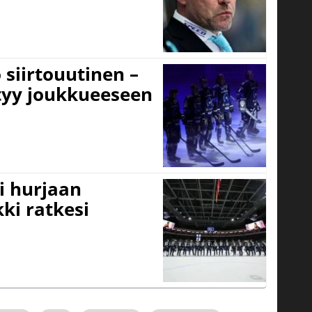
 siirtouutinen –
ttyy joukkueeseen
i hurjaan
kki ratkesi