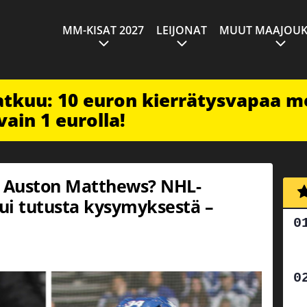
MM-KISAT 2027
LEIJONAT
MUUT MAAJOUK
jatkuu: 10 euron kierrätysvapaa m
vain 1 eurolla!
n Auston Matthews? NHL-
ui tutusta kysymyksestä –