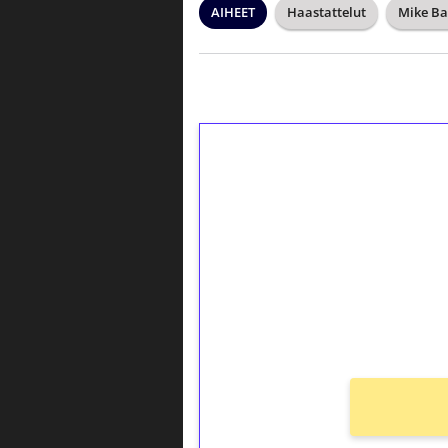
AIHEET
Haastattelut
Mike Ba
1€ = 10€ arvosta 
kierrätystä!
Talleta 1€
Saat heti 50 ilmaiskierr
kierros)!
Ei kierrätysvaatimusta!