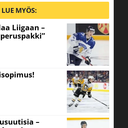
LUE MYÖS:
aa Liigaan –
peruspakki”
tisopimus!
usuutisia –