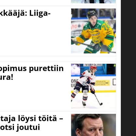
kääjä: Liiga-
opimus purettiin
ura!
aja löysi töitä –
otsi joutui