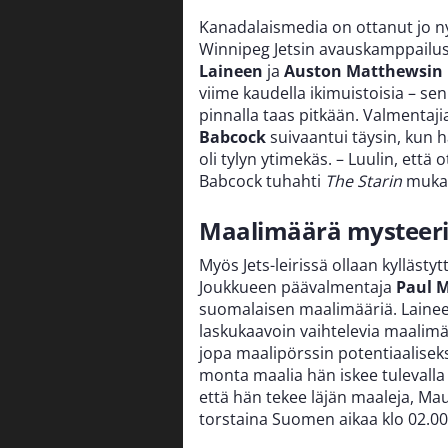
Kanadalaismedia on ottanut jo nyt
Winnipeg Jetsin avauskamppailus
Laineen
ja
Auston Matthewsin
viime kaudella ikimuistoisia – s
pinnalla taas pitkään. Valmentaji
Babcock
suivaantui täysin, kun h
oli tylyn ytimekäs. – Luulin, että
Babcock tuhahti
The Starin
muka
Maalimäärä mysteer
Myös Jets-leirissä ollaan kylläs
Joukkueen päävalmentaja
Paul 
suomalaisen maalimääriä. Laineell
laskukaavoin vaihtelevia maalimä
jopa maalipörssin potentiaaliseksi
monta maalia hän iskee tulevalla
että hän tekee läjän maaleja, Maur
torstaina Suomen aikaa klo 02.00