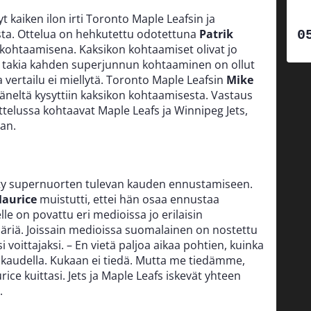
 kaiken ilon irti Toronto Maple Leafsin ja
ta. Ottelua on hehkutettu odotettuna
Patrik
kohtaamisena. Kaksikon kohtaamiset olivat jo
en takia kahden superjunnun kohtaaminen on ollut
a vertailu ei miellytä. Toronto Maple Leafsin
Mike
äneltä kysyttiin kaksikon kohtaamisesta. Vastaus
 ottelussa kohtaavat Maple Leafs ja Winnipeg Jets,
an.
i
tytty supernuorten tulevan kauden ennustamiseen.
Maurice
muistutti, ettei hän osaa ennustaa
e on povattu eri medioissa jo erilaisin
äriä. Joissain medioissa suomalainen on nostettu
 voittajaksi. – En vietä paljoa aikaa pohtien, kuinka
 kaudella. Kukaan ei tiedä. Mutta me tiedämme,
ice kuittasi. Jets ja Maple Leafs iskevät yhteen
.