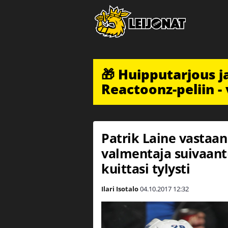
🎁 Huipputarjous 
Reactoonz-peliin - 
Patrik Laine vastaa
valmentaja suivaant
kuittasi tylysti
Ilari Isotalo
04.10.2017
12:32