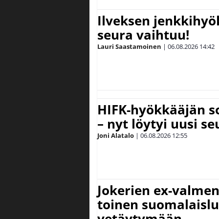
Ilveksen jenkkihyök
seura vaihtuu!
Lauri Saastamoinen
|
06.08.2026
14:42
HIFK-hyökkääjän s
– nyt löytyi uusi se
Joni Alatalo
|
06.08.2026
12:55
Jokerien ex-valment
toinen suomalaislu
vetäytymään