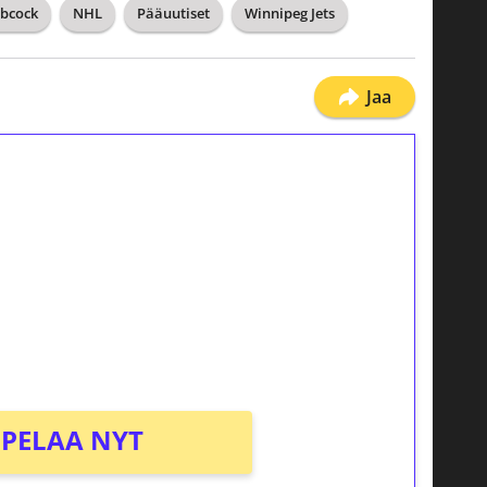
bcock
NHL
Pääuutiset
Winnipeg Jets
Jaa
ilmaiskierroksia ilman
osta Tuohi 1000 -peliin (arvo 0,20€ per
PELAA NYT