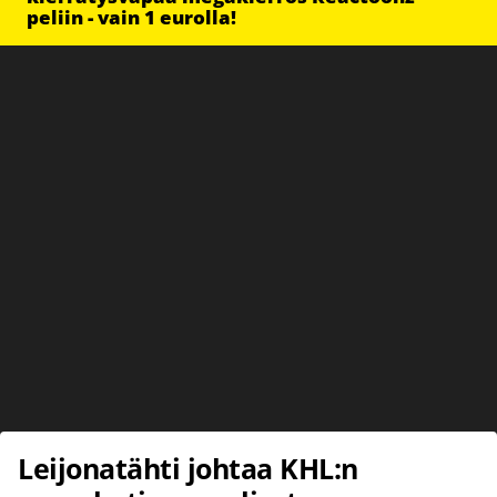
peliin - vain 1 eurolla!
Leijonatähti johtaa KHL:n