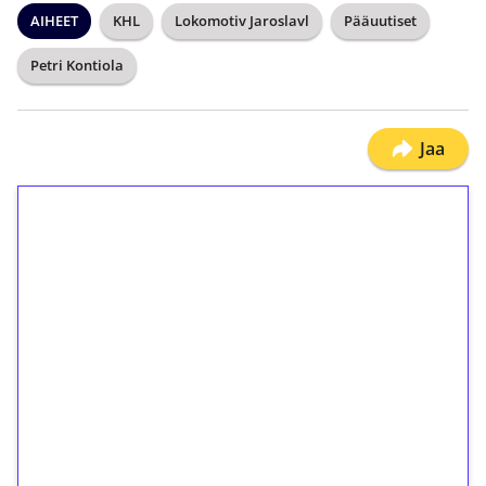
AIHEET
KHL
Lokomotiv Jaroslavl
Pääuutiset
Petri Kontiola
Jaa
1€ = 10€ arvosta
ilmaiskierroksia ilman
kierrätystä!
Talleta 1€
Saat heti 50 ilmaiskierrosta Tuohi 1000 -
peliin (arvo 0,20€ per kierros)!
Ei kierrätysvaatimusta!