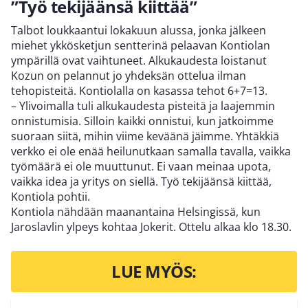
”Työ tekijäänsä kiittää”
Talbot loukkaantui lokakuun alussa, jonka jälkeen
miehet ykkösketjun sentterinä pelaavan Kontiolan
ympärillä ovat vaihtuneet. Alkukaudesta loistanut
Kozun on pelannut jo yhdeksän ottelua ilman
tehopisteitä. Kontiolalla on kasassa tehot 6+7=13.
– Ylivoimalla tuli alkukaudesta pisteitä ja laajemmin
onnistumisia. Silloin kaikki onnistui, kun jatkoimme
suoraan siitä, mihin viime keväänä jäimme. Yhtäkkiä
verkko ei ole enää heilunutkaan samalla tavalla, vaikka
työmäärä ei ole muuttunut. Ei vaan meinaa upota,
vaikka idea ja yritys on siellä. Työ tekijäänsä kiittää,
Kontiola pohtii.
Kontiola nähdään maanantaina Helsingissä, kun
Jaroslavlin ylpeys kohtaa Jokerit. Ottelu alkaa klo 18.30.
LUE MYÖS: