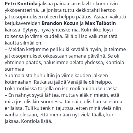
Petri Kontiola
jaksaa painaa Jaroslavl Lokomotivin
ykkösentterinä. Leijonista tuttu kiekkotähti kertoo
jatkosopimuksen olleen helppo päätös. Asiaan vaikutti
ketjukavereiden
Brandon Kozun
ja
Max Talbotin
kanssa löytynyt hyvä yhteiskemia. Kolmikko löysi
toisensa jo viime kaudella. Sillä oli iso vaikutus tätä
kautta silmäillen.
– Meidän ketjumme peli kulki keväällä hyvin, ja teimme
jatkosopimukset oikeastaan samana päivänä. Se oli
yhteinen päätös, halusimme pelata yhdessä, Kontiola
summaa.
Suomalaista huhuiltiin jo viime kauden jälkeen
kotimaahan. Ratkaisu jäädä Venäjälle oli helppo.
Lokomotivissa tarjolla on iso rooli huippuseurassa.
– En nähnyt syytä lähteä, mutta vieläkin mietin, että
mitä jos olisikin Suomessa tai näin, olisihan se elämä
erilaista. Tuli kuitenkin tajuttua, etten minä vielä niin
vanha olekaan, että mennään nyt vielä täällä, kun
jaksaa, Kontiola lisää.