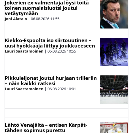
Jokerien ex-valmentaja löysi töitä –
toinen suomalaisluotsi joutui
vetäytymään
Joni Alatalo
|
06.08.2026
11:55
Kiekko-Espoolta iso siirtouutinen –
uusi hyökkääjä liittyy joukkueeseen
Lauri Saastamoinen
|
06.08.2026
10:55
Pikkuleijonat joutui hurjaan trilleriin
– näin kaikki ratkesi
Lauri Saastamoinen
|
06.08.2026
10:01
Lähtö Venäjältä – entisen Kärpät-
tähden sopimus purettu