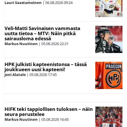
Lauri Saastamoinen
|
06.08.2026
09:24
Veli-Matti Savinaisen vammasta
uutta tietoa – MTV: Näin pitkä
sairausloma edessä
Markus Nuutinen
|
05.08.2026
22:21
HPK julkisti kapteenistonsa – tässä
joukkueen uusi kapteeni!
Joni Alatalo
|
05.08.2026
17:45
HIFK teki tappiollisen tuloksen – näin
seura perustelee
Markus Nuutinen
|
05.08.2026
16:45