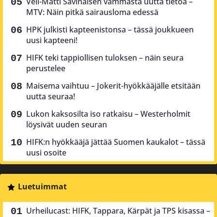
Veli-Matti Savinaisen vammasta uutta tietoa –
MTV: Näin pitkä sairausloma edessä
HPK julkisti kapteenistonsa – tässä joukkueen
uusi kapteeni!
HIFK teki tappiollisen tuloksen – näin seura
perustelee
Maisema vaihtuu – Jokerit-hyökkääjälle etsitään
uutta seuraa!
Lukon kaksosilta iso ratkaisu – Westerholmit
löysivät uuden seuran
HIFK:n hyökkääjä jättää Suomen kaukalot – tässä
uusi osoite
Luetuimmat
Urheilucast: HIFK, Tappara, Kärpät ja TPS kisassa –