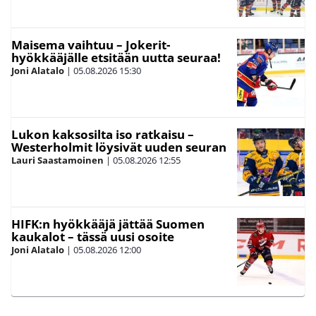
Maisema vaihtuu – Jokerit-
hyökkääjälle etsitään uutta seuraa!
Joni Alatalo
|
05.08.2026
15:30
Lukon kaksosilta iso ratkaisu –
Westerholmit löysivät uuden seuran
Lauri Saastamoinen
|
05.08.2026
12:55
HIFK:n hyökkääjä jättää Suomen
kaukalot – tässä uusi osoite
Joni Alatalo
|
05.08.2026
12:00