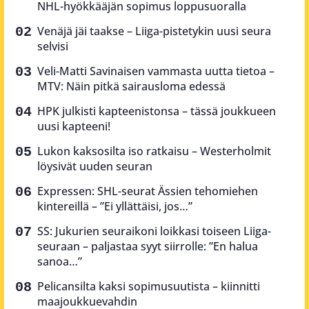
NHL-hyökkääjän sopimus loppusuoralla
Venäjä jäi taakse – Liiga-pistetykin uusi seura
selvisi
Veli-Matti Savinaisen vammasta uutta tietoa –
MTV: Näin pitkä sairausloma edessä
HPK julkisti kapteenistonsa – tässä joukkueen
uusi kapteeni!
Lukon kaksosilta iso ratkaisu – Westerholmit
löysivät uuden seuran
Expressen: SHL-seurat Ässien tehomiehen
kintereillä – ”Ei yllättäisi, jos…”
SS: Jukurien seuraikoni loikkasi toiseen Liiga-
seuraan – paljastaa syyt siirrolle: ”En halua
sanoa…”
Pelicansilta kaksi sopimusuutista – kiinnitti
maajoukkuevahdin