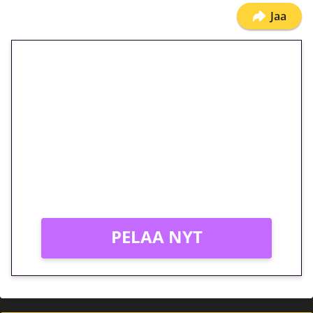
Jaa
🎁 Huipputarjous jatkuu: 10
euron kierrätysvapaa
megakierros Reactoonz-
peliin – vain 1 eurolla!
Peli: Reactoonz
Vain uusille asiakkaille!
PELAA NYT