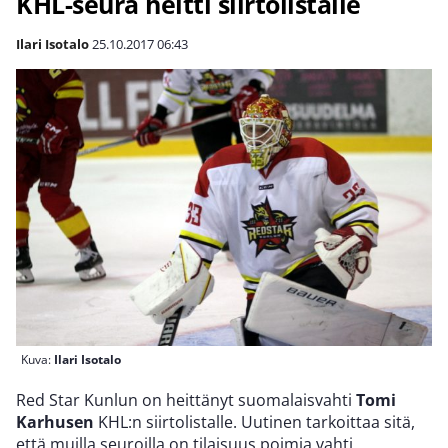
KHL-seura heitti siirtolistalle
Ilari Isotalo
25.10.2017
06:43
Kuva:
Ilari Isotalo
Red Star Kunlun on heittänyt suomalaisvahti
Tomi
Karhusen
KHL:n siirtolistalle. Uutinen tarkoittaa sitä,
että muilla seuroilla on tilaisuus poimia vahti