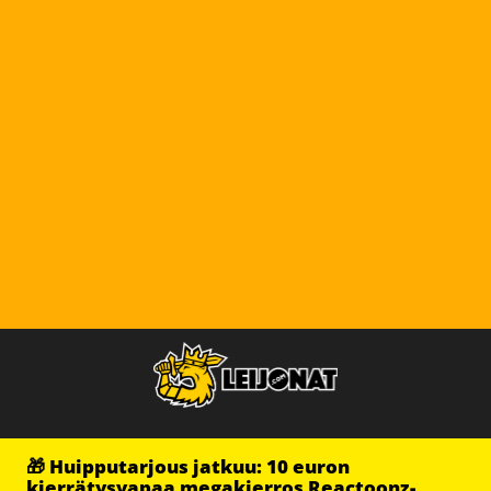
🎁 Huipputarjous jatkuu: 10 euron
kierrätysvapaa megakierros Reactoonz-