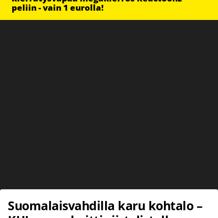
peliin - vain 1 eurolla!
Suomalaisvahdilla karu kohtalo –