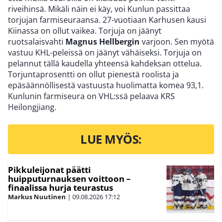
riveihinsä. Mikäli näin ei käy, voi Kunlun passittaa
torjujan farmiseuraansa. 27-vuotiaan Karhusen kausi
Kiinassa on ollut vaikea. Torjuja on jäänyt
ruotsalaisvahti
Magnus Hellbergin
varjoon. Sen myötä
vastuu KHL-peleissä on jäänyt vähäiseksi. Torjuja on
pelannut tällä kaudella yhteensä kahdeksan ottelua.
Torjuntaprosentti on ollut pienestä roolista ja
epäsäännöllisestä vastuusta huolimatta komea 93,1.
Kunlunin farmiseura on VHL:ssä pelaava KRS
Heilongjiang.
LUE MYÖS:
Pikkuleijonat päätti
huipputurnauksen voittoon –
finaalissa hurja teurastus
Markus Nuutinen
|
09.08.2026
17:12