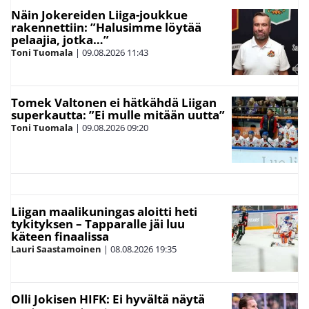
Näin Jokereiden Liiga-joukkue
rakennettiin: ”Halusimme löytää
pelaajia, jotka…”
Toni Tuomala
|
09.08.2026
11:43
Tomek Valtonen ei hätkähdä Liigan
superkautta: ”Ei mulle mitään uutta”
Toni Tuomala
|
09.08.2026
09:20
Liigan maalikuningas aloitti heti
tykityksen – Tapparalle jäi luu
käteen finaalissa
Lauri Saastamoinen
|
08.08.2026
19:35
Olli Jokisen HIFK: Ei hyvältä näytä