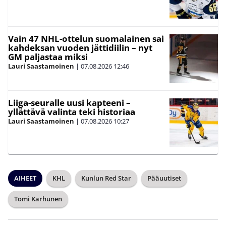
Vain 47 NHL-ottelun suomalainen sai
kahdeksan vuoden jättidiilin – nyt
GM paljastaa miksi
Lauri Saastamoinen
|
07.08.2026
12:46
Liiga-seuralle uusi kapteeni –
yllättävä valinta teki historiaa
Lauri Saastamoinen
|
07.08.2026
10:27
AIHEET
KHL
Kunlun Red Star
Pääuutiset
Tomi Karhunen