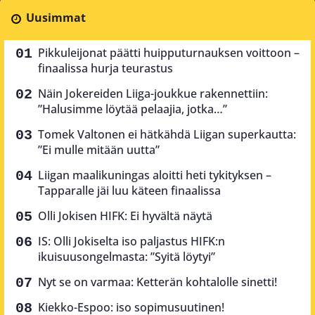
Uusimmat
Pikkuleijonat päätti huipputurnauksen voittoon –
finaalissa hurja teurastus
Näin Jokereiden Liiga-joukkue rakennettiin:
”Halusimme löytää pelaajia, jotka…”
Tomek Valtonen ei hätkähdä Liigan superkautta:
”Ei mulle mitään uutta”
Liigan maalikuningas aloitti heti tykityksen –
Tapparalle jäi luu käteen finaalissa
Olli Jokisen HIFK: Ei hyvältä näytä
IS: Olli Jokiselta iso paljastus HIFK:n
ikuisuusongelmasta: ”Syitä löytyi”
Nyt se on varmaa: Ketterän kohtalolle sinetti!
Kiekko-Espoo: iso sopimusuutinen!