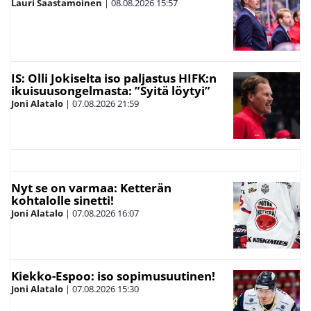
Lauri Saastamoinen
|
08.08.2026
15:57
IS: Olli Jokiselta iso paljastus HIFK:n
ikuisuusongelmasta: ”Syitä löytyi”
Joni Alatalo
|
07.08.2026
21:59
Nyt se on varmaa: Ketterän
kohtalolle sinetti!
Joni Alatalo
|
07.08.2026
16:07
Kiekko-Espoo: iso sopimusuutinen!
Joni Alatalo
|
07.08.2026
15:30