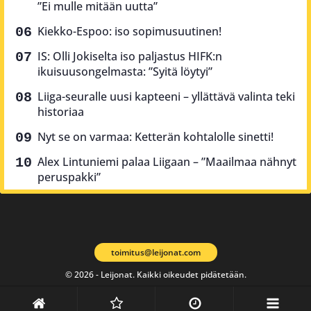
”Ei mulle mitään uutta”
Kiekko-Espoo: iso sopimusuutinen!
IS: Olli Jokiselta iso paljastus HIFK:n
ikuisuusongelmasta: ”Syitä löytyi”
Liiga-seuralle uusi kapteeni – yllättävä valinta teki
historiaa
Nyt se on varmaa: Ketterän kohtalolle sinetti!
Alex Lintuniemi palaa Liigaan – ”Maailmaa nähnyt
peruspakki”
toimitus@leijonat.com
© 2026 - Leijonat. Kaikki oikeudet pidätetään.