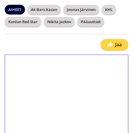
AIHEET
Ak Bars Kazan
Joonas Järvinen
KHL
Kunlun Red Star
Nikita Jazkov
Pääuutiset
Jaa
1€ = 10€ arvosta
ilmaiskierroksia ilman
kierrätystä!
Talleta 1€
Saat heti 50 ilmaiskierrosta Tuohi 1000 -
peliin (arvo 0,20€ per kierros)!
Ei kierrätysvaatimusta!