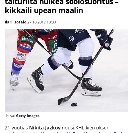
taiturilta huikea soolosuoritus –
kikkaili upean maalin
Ilari Isotalo
27.10.2017
18:30
Kuva:
Getty Images
21-vuotias
Nikita Jazkov
nousi KHL-kierroksen