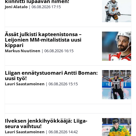
kiinnitti lupaavan nimen!
Joni Alatalo
|
06.08.2026
17:15
Ässät julkisti kapteenistonsa –
Leijonien MM-mitalistista uusi
kippari
Markus Nuutinen
|
06.08.2026
16:15
Liigan ennätystuomari Antti Boman:
uusi työ!
Lauri Saastamoinen
|
06.08.2026
15:15
Ilveksen jenkkihyökkääjä: Liiga-
seura vaihtuu!
Lauri Saastamoinen
|
06.08.2026
14:42