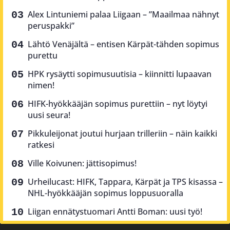
Alex Lintuniemi palaa Liigaan – ”Maailmaa nähnyt
peruspakki”
Lähtö Venäjältä – entisen Kärpät-tähden sopimus
purettu
HPK rysäytti sopimusuutisia – kiinnitti lupaavan
nimen!
HIFK-hyökkääjän sopimus purettiin – nyt löytyi
uusi seura!
Pikkuleijonat joutui hurjaan trilleriin – näin kaikki
ratkesi
Ville Koivunen: jättisopimus!
Urheilucast: HIFK, Tappara, Kärpät ja TPS kisassa –
NHL-hyökkääjän sopimus loppusuoralla
Liigan ennätystuomari Antti Boman: uusi työ!