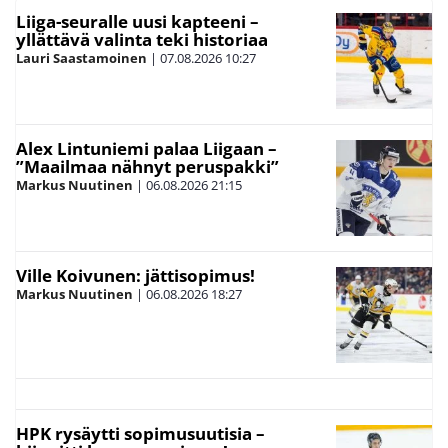
Liiga-seuralle uusi kapteeni –
yllättävä valinta teki historiaa
Lauri Saastamoinen
|
07.08.2026
10:27
Alex Lintuniemi palaa Liigaan –
”Maailmaa nähnyt peruspakki”
Markus Nuutinen
|
06.08.2026
21:15
Ville Koivunen: jättisopimus!
Markus Nuutinen
|
06.08.2026
18:27
HPK rysäytti sopimusuutisia –