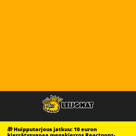
🎁 Huipputarjous jatkuu: 10 euron
kierrätysvapaa megakierros Reactoonz-