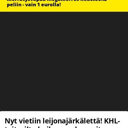
peliin - vain 1 eurolla!
Nyt vietiin leijonajärkälettä! KHL-