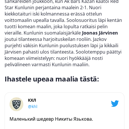
sankareiden joukkoon, kun Ak Bars Kazan kaatoi Red
Star Kunlunin perjantaina maalein 2-1. Nuori
kiekkotaituri iski kolmannessa erässä ottelun
voittomaalin upealla tavalla. Soolosuoritus läpi kentän
tuotti komean maalin, joka lopulta ratkaisi pelin
vieraille. Kunlunin suomalaisjärkäle
Joonas Järvinen
joutui tilanteessa harjoituskeilan rooliin. Jazkov
purjehti väkisin Kunlunin puolustuksen läpi ja kikkaili
Järvisen pahasti ulos tilanteesta. Soolotemppu päättyi
komeaan viimeistelyyn: nuori hyökkääjä nosti
pelivälineen varmasti Kunlunin maaliin.
Ihastele upeaa maalia tästä:
КХЛ
@khl
Маленький шедевр Никиты Язькова.