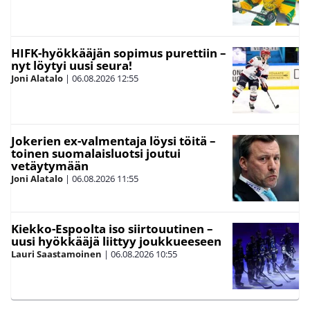
HIFK-hyökkääjän sopimus purettiin –
nyt löytyi uusi seura!
Joni Alatalo
|
06.08.2026
12:55
Jokerien ex-valmentaja löysi töitä –
toinen suomalaisluotsi joutui
vetäytymään
Joni Alatalo
|
06.08.2026
11:55
Kiekko-Espoolta iso siirtouutinen –
uusi hyökkääjä liittyy joukkueeseen
Lauri Saastamoinen
|
06.08.2026
10:55