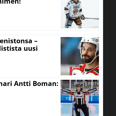
 nimen!
eenistonsa –
istista uusi
mari Antti Boman: