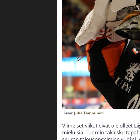
Kuva:
Juha Tamminen
Viimeiset viikot eivät ole olleet
mieluisia. Tuorein takaisku tapah
seuran talousongelmien vuoksi. K