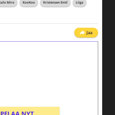
talo Miro
KooKoo
Kristensen Emil
Liiga
Jaa
ilmaiskierroksia ilman
osta Tuohi 1000 -peliin (arvo 0,20€ per
PELAA NYT