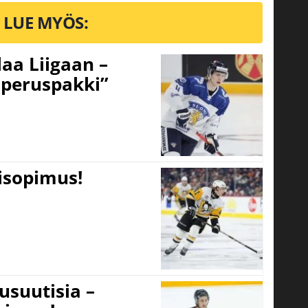
LUE MYÖS:
aa Liigaan –
peruspakki”
tisopimus!
usuutisia –