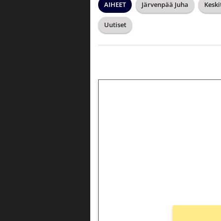
AIHEET
Järvenpää Juha
Keski
Uutiset
1€ = 10€ arvosta 
kierrätystä!
Talleta 1€
Saat heti 50 ilmaiskierr
kierros)!
Ei kierrätysvaatimusta!