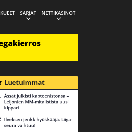
KUEET
SARJAT
NETTIKASINOT
egakierros
Luetuimmat
Ässät julkisti kapteenistonsa –
Leijonien MM-mitalistista uusi
kippari
Ilveksen jenkkihyökkääjä: Liiga-
seura vaihtuu!