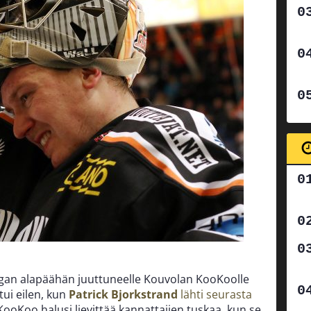
 Liigan alapäähän juuttuneelle Kouvolan KooKoolle
tui eilen, kun
Patrick Bjorkstrand
lähti seurasta
ooKoo halusi lievittää kannattajien tuskaa, kun se