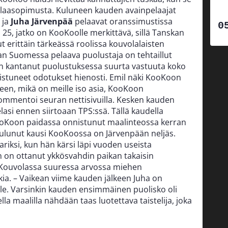
 pelaasopimusta. Kuluneen kauden avainpelaajat
ja
Juha Järvenpää
pelaavat oranssimustissa
 25, jatko on KooKoolle merkittävä, sillä Tanskan
 erittäin tärkeässä roolissa kouvolalaisten
an Suomessa pelaava puolustaja on tehtaillut
on kantanut puolustuksessa suurta vastuuta koko
istuneet odotukset hienosti. Emil näki KooKoon
een, mikä on meille iso asia, KooKoon
mmentoi seuran nettisivuilla. Kesken kauden
asi ennen siirtoaan TPS:ssä. Tällä kaudella
oKoon paidassa onnistunut maalinteossa kerran
ulunut kausi KooKoossa on Järvenpään neljäs.
riksi, kun hän kärsi läpi vuoden useista
 on ottanut ykkösvahdin paikan takaisin
 Kouvolassa suuressa arvossa miehen
ia. – Vaikean viime kauden jälkeen Juha on
e. Varsinkin kauden ensimmäinen puolisko oli
lla maalilla nähdään taas luotettava taistelija, joka