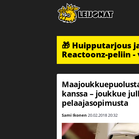
🎁 Huipputarjous 
Reactoonz-peliin - 
Maajoukkuepuolust
kanssa – joukkue jul
pelaajasopimusta
Sami Ikonen
20.02.2018
20:32