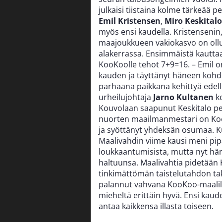
julkaisi tiistaina kolme tärkeää
Emil Kristensen
,
Miro Keskitalo
myös ensi kaudella. Kristensenin,
maajoukkueen vakiokasvo on ollut
alakerrassa. Ensimmäistä kautta
KooKoolle tehot 7+9=16. – Emil 
kauden ja täyttänyt häneen kohd
parhaana paikkana kehittyä edell
urheilujohtaja
Jarno Kultanen
ko
Kouvolaan saapunut Keskitalo pel
nuorten maailmanmestari on Ko
ja syöttänyt yhdeksän osumaa. K
Maalivahdin viime kausi meni pipa
loukkaantumisista, mutta nyt hän
haltuunsa. Maalivahtia pidetään
tinkimättömän taistelutahdon tak
palannut vahvana KooKoo-maalill
mieheltä erittäin hyvä. Ensi kaude
antaa kaikkensa illasta toiseen.