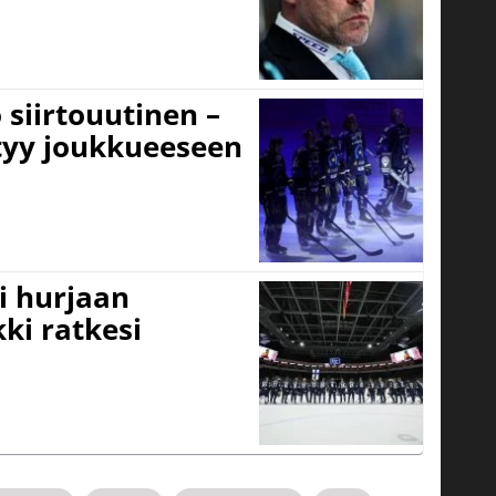
 siirtouutinen –
ttyy joukkueeseen
i hurjaan
kki ratkesi