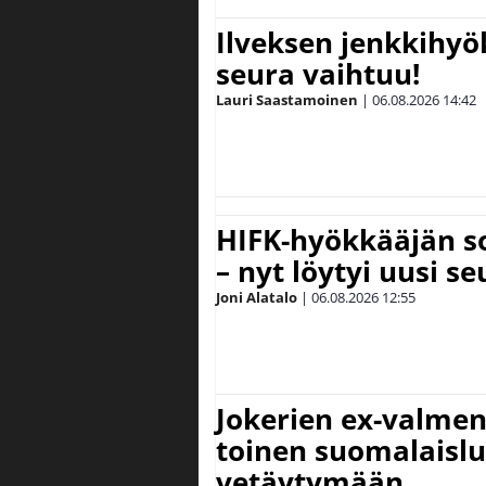
Ilveksen jenkkihyök
seura vaihtuu!
Lauri Saastamoinen
|
06.08.2026
14:42
HIFK-hyökkääjän s
– nyt löytyi uusi se
Joni Alatalo
|
06.08.2026
12:55
Jokerien ex-valment
toinen suomalaislu
vetäytymään