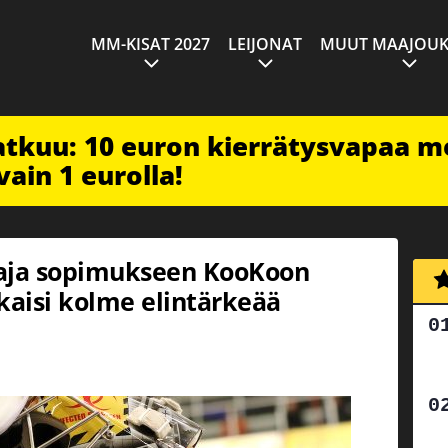
MM-KISAT 2027
LEIJONAT
MUUT MAAJOUK
jatkuu: 10 euron kierrätysvapaa m
vain 1 eurolla!
aja sopimukseen KooKoon
kaisi kolme elintärkeää