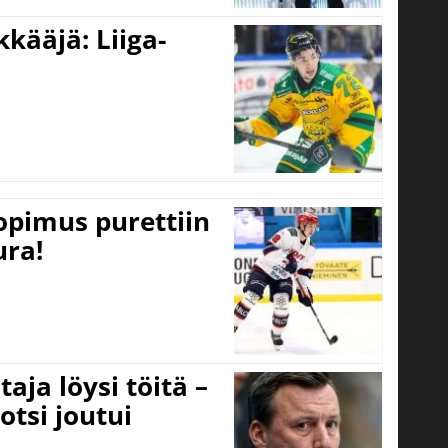
kääjä: Liiga-
opimus purettiin
ura!
aja löysi töitä –
otsi joutui