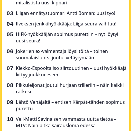
mitalistista uusi kippari
Liigan ennätystuomari Antti Boman: uusi työ!
Ilveksen jenkkihyökkääjä: Liiga-seura vaihtuu!
HIFK-hyökkääjän sopimus purettiin – nyt löytyi
uusi seura!
Jokerien ex-valmentaja löysi töitä – toinen
suomalaisluotsi joutui vetäytymään
Kiekko-Espoolta iso siirtouutinen – uusi hyökkääjä
liittyy joukkueeseen
Pikkuleijonat joutui hurjaan trilleriin – näin kaikki
ratkesi
Lähtö Venäjältä – entisen Kärpät-tähden sopimus
purettu
Veli-Matti Savinaisen vammasta uutta tietoa –
MTV: Näin pitkä sairausloma edessä