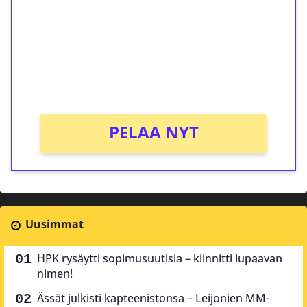
Talleta 1€
Saat heti 50 ilmaiskierrosta Tuohi 1000 -
peliin (arvo 0,20€ per kierros)!
Ei kierrätysvaatimusta!
PELAA NYT
Uusimmat
HPK rysäytti sopimusuutisia – kiinnitti lupaavan
nimen!
Ässät julkisti kapteenistonsa – Leijonien MM-