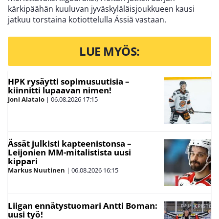
kärkipäähän kuuluvan jyväskyläläisjoukkueen kausi
jatkuu torstaina kotiottelulla Ässiä vastaan.
LUE MYÖS:
HPK rysäytti sopimusuutisia –
kiinnitti lupaavan nimen!
Joni Alatalo
|
06.08.2026
17:15
Ässät julkisti kapteenistonsa –
Leijonien MM-mitalistista uusi
kippari
Markus Nuutinen
|
06.08.2026
16:15
Liigan ennätystuomari Antti Boman:
uusi työ!