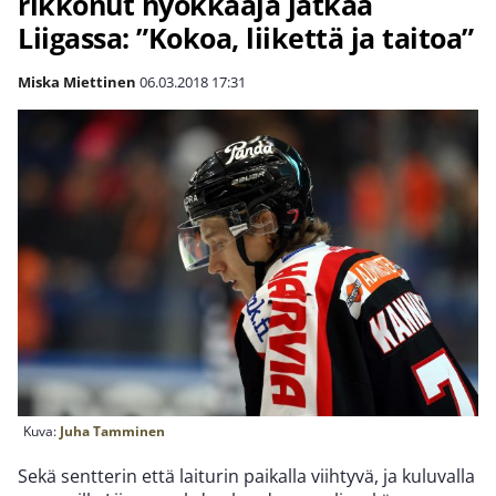
rikkonut hyökkääjä jatkaa
Liigassa: ”Kokoa, liikettä ja taitoa”
Miska Miettinen
06.03.2018
17:31
Kuva:
Juha Tamminen
Sekä sentterin että laiturin paikalla viihtyvä, ja kuluvalla