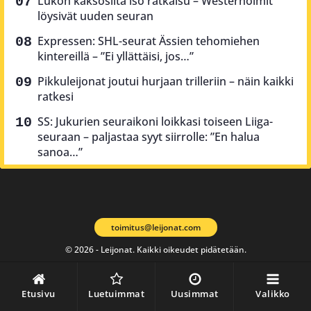
Lukon kaksosilta iso ratkaisu – Westerholmit
löysivät uuden seuran
Expressen: SHL-seurat Ässien tehomiehen
kintereillä – ”Ei yllättäisi, jos…”
Pikkuleijonat joutui hurjaan trilleriin – näin kaikki
ratkesi
SS: Jukurien seuraikoni loikkasi toiseen Liiga-
seuraan – paljastaa syyt siirrolle: ”En halua
sanoa…”
toimitus@leijonat.com
© 2026 - Leijonat. Kaikki oikeudet pidätetään.
Etusivu
Luetuimmat
Uusimmat
Valikko