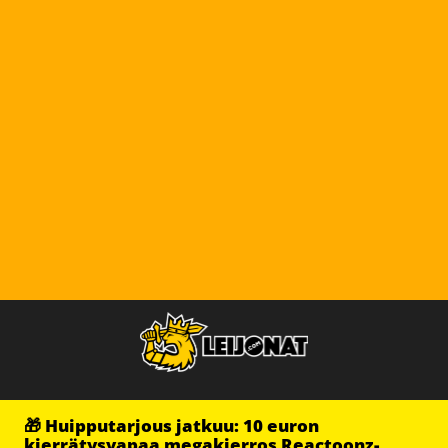
🎁 Huipputarjous jatkuu: 10 euron
kierrätysvapaa megakierros Reactoonz-