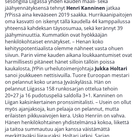
sesongilla Liigassa yhden kauden maali- sekä
jäähyennätyksensä tehnyt
Henri Kanninen
jatkaa
JYPissä aina kevääseen 2019 saakka.
Hurrikaanipaitojen
oma kasvatti on iskenyt tällä kaudella 44 kamppailussa
yhteensä kahdeksan täysosumaa, sekä kerännyt 39
jäähyminuuttia. Kummatkin ovat hyökkääjän
henkilökohtaiset ennätykset.
– Henan koko
kehityspotentiaalista olemme nähneet vasta ohuen
siivun. Parin viime kauden aikana loukkaantumiset ovat
harmillisesti pitäneet hänet silloin tällöin poissa
kaukalosta, JYPin urheilutoimenjohtaja
Jukka Holtari
sanoi joukkueen nettisivuilla.
Tuore Euroopan mestari
on pelannut koko uransa Jyväskylässä. Hän on
pelannut Liigassa 158 runkosarjan ottelua tehoin
20+27 ja 16 pudotuspeliä saldolla 3+1. Kanninen on
Liigan kaksinkertainen pronssimitalisti.
– Usein on ollut
myös ajanjaksoja, kun pelaaja on pelannut, mutta
erilaisten pikkuvaivojen kera. Usko Henriin on vahva.
Hänen henkilökohtainen yhdistelmänsä kokoa, liikettä
ja taitoa summautuu ajan kanssa väistämättä
merkittäväksi liigauraksi, Holtari jatkoi.
Sarjan