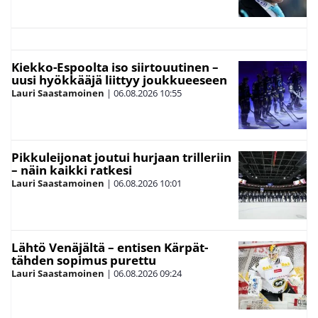
Kiekko-Espoolta iso siirtouutinen –
uusi hyökkääjä liittyy joukkueeseen
Lauri Saastamoinen
|
06.08.2026
10:55
Pikkuleijonat joutui hurjaan trilleriin
– näin kaikki ratkesi
Lauri Saastamoinen
|
06.08.2026
10:01
Lähtö Venäjältä – entisen Kärpät-
tähden sopimus purettu
Lauri Saastamoinen
|
06.08.2026
09:24