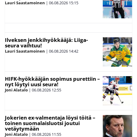
Lauri Saastamoinen
|
06.08.2026
15:15
Ilveksen jenkkihyökkääjä: Liiga-
seura vaihtuu!
Lauri Saastamoinen
|
06.08.2026
14:42
HIFK-hyökkääjän sopimus purettiin –
nyt löytyi uusi seura!
Joni Alatalo
|
06.08.2026
12:55
Jokerien ex-valmentaja löysi töitä –
toinen suomalaisluotsi joutui
vetäytymään
Joni Alatalo
|
06.08.2026
11:55