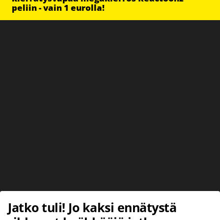
peliin - vain 1 eurolla!
Jatko tuli! Jo kaksi ennätystä