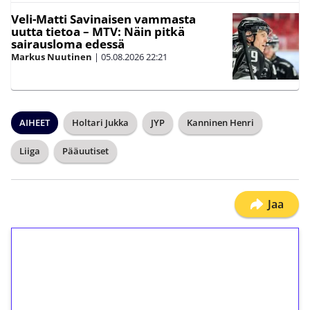
Veli-Matti Savinaisen vammasta
uutta tietoa – MTV: Näin pitkä
sairausloma edessä
Markus Nuutinen
|
05.08.2026
22:21
AIHEET
Holtari Jukka
JYP
Kanninen Henri
Liiga
Pääuutiset
Jaa
1€ = 10€ arvosta
ilmaiskierroksia ilman
kierrätystä!