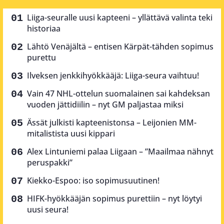
Liiga-seuralle uusi kapteeni – yllättävä valinta teki
historiaa
Lähtö Venäjältä – entisen Kärpät-tähden sopimus
purettu
Ilveksen jenkkihyökkääjä: Liiga-seura vaihtuu!
Vain 47 NHL-ottelun suomalainen sai kahdeksan
vuoden jättidiilin – nyt GM paljastaa miksi
Ässät julkisti kapteenistonsa – Leijonien MM-
mitalistista uusi kippari
Alex Lintuniemi palaa Liigaan – ”Maailmaa nähnyt
peruspakki”
Kiekko-Espoo: iso sopimusuutinen!
HIFK-hyökkääjän sopimus purettiin – nyt löytyi
uusi seura!