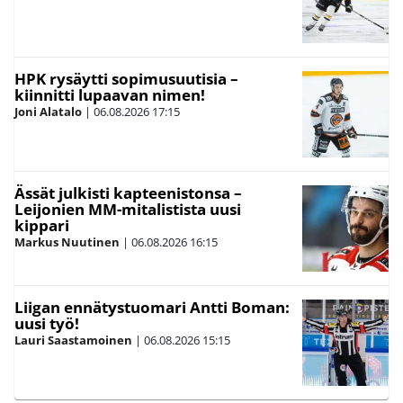
HPK rysäytti sopimusuutisia –
kiinnitti lupaavan nimen!
Joni Alatalo
|
06.08.2026
17:15
Ässät julkisti kapteenistonsa –
Leijonien MM-mitalistista uusi
kippari
Markus Nuutinen
|
06.08.2026
16:15
Liigan ennätystuomari Antti Boman:
uusi työ!
Lauri Saastamoinen
|
06.08.2026
15:15