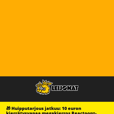
🎁 Huipputarjous jatkuu: 10 euron
kierrätysvapaa megakierros Reactoonz-