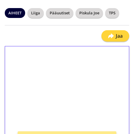
AIHEET
Liiga
Pääuutiset
Piskula Joe
TPS
Jaa
1€ = 10€ arvosta
ilmaiskierroksia ilman
kierrätystä!
Talleta 1€
Saat heti 50 ilmaiskierrosta Tuohi 1000 -
peliin (arvo 0,20€ per kierros)!
Ei kierrätysvaatimusta!