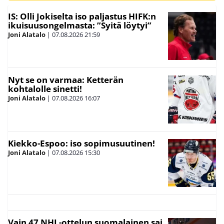
IS: Olli Jokiselta iso paljastus HIFK:n
ikuisuusongelmasta: ”Syitä löytyi”
Joni Alatalo
|
07.08.2026
21:59
Nyt se on varmaa: Ketterän
kohtalolle sinetti!
Joni Alatalo
|
07.08.2026
16:07
Kiekko-Espoo: iso sopimusuutinen!
Joni Alatalo
|
07.08.2026
15:30
Vain 47 NHL-ottelun suomalainen sai