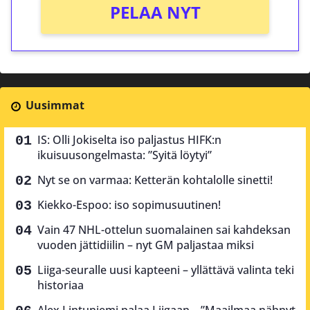
PELAA NYT
Uusimmat
IS: Olli Jokiselta iso paljastus HIFK:n
ikuisuusongelmasta: ”Syitä löytyi”
Nyt se on varmaa: Ketterän kohtalolle sinetti!
Kiekko-Espoo: iso sopimusuutinen!
Vain 47 NHL-ottelun suomalainen sai kahdeksan
vuoden jättidiilin – nyt GM paljastaa miksi
Liiga-seuralle uusi kapteeni – yllättävä valinta teki
historiaa
Alex Lintuniemi palaa Liigaan – ”Maailmaa nähnyt