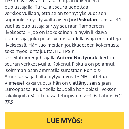
TPS on vahvistanut takalinjojaan kokeneella
puolustajalla. Turkulaisseura tiedottaa
verkkosivuillaan, että se on tehnyt yksivuotisen
sopimuksen yhdysvaltalaisen
Joe Piskulan
kanssa. 34-
vuotias puolustaja siirtyy seuraan Tampereen
Ilveksestä. – Joe on isokokoinen ja hyvin liikkuva
puolustaja, joka pelasi viime kaudella isoja minuutteja
Ilveksessä. Hän tuo meidän joukkueeseen kokemusta
sekä myös johtajuutta, HC TPS:n
urheilutoimenjohtajalla
Antero Niittymäki
kertoo
seuran verkkosivuilla. Kokenut Piskula on pelannut
isoimman osan ammatilaisurastaan Pohjois-
Amerikassa ja tililtä löytyy myös 13 NHL-ottelua.
Viimeiset kaksi vuotta hän on viettänyt sen sijaan
Euroopassa. Kuluneella kaudella hän pelasi Ilveksen
takalinjoilla 50 ottelussa tehopistein 2+4=6. Lähde:
HC
TPS
LUE MYÖS: