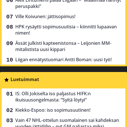
peruspakki”
Ville Koivunen: jättisopimus!
HPK rysäytti sopimusuutisia – kiinnitti lupaavan
nimen!
Ässät julkisti kapteenistonsa – Leijonien MM-
mitalistista uusi kippari
Liigan ennätystuomari Antti Boman: uusi työ!
Luetuimmat
IS: Olli Jokiselta iso paljastus HIFK:n
ikuisuusongelmasta: ”Syitä löytyi”
Kiekko-Espoo: iso sopimusuutinen!
Vain 47 NHL-ottelun suomalainen sai kahdeksan
vuoden jättidiilin – nyt GM paljastaa miksi