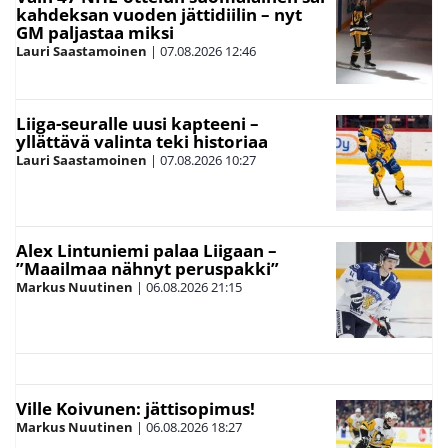
kahdeksan vuoden jättidiilin – nyt
GM paljastaa miksi
Lauri Saastamoinen
|
07.08.2026
12:46
Liiga-seuralle uusi kapteeni –
yllättävä valinta teki historiaa
Lauri Saastamoinen
|
07.08.2026
10:27
Alex Lintuniemi palaa Liigaan –
”Maailmaa nähnyt peruspakki”
Markus Nuutinen
|
06.08.2026
21:15
Ville Koivunen: jättisopimus!
Markus Nuutinen
|
06.08.2026
18:27