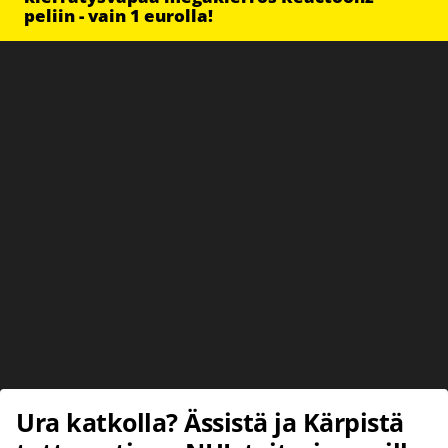
peliin - vain 1 eurolla!
Ura katkolla? Ässistä ja Kärpistä