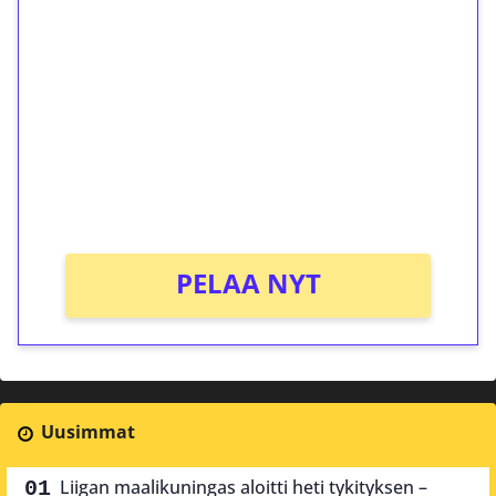
ilmaiskierroksia ilman
kierrätystä!
Talleta 1€
Saat heti 50 ilmaiskierrosta Tuohi 1000 -
peliin (arvo 0,20€ per kierros)!
Ei kierrätysvaatimusta!
PELAA NYT
Uusimmat
Liigan maalikuningas aloitti heti tykityksen –