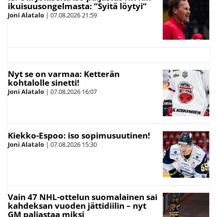
ikuisuusongelmasta: ”Syitä löytyi”
Joni Alatalo
|
07.08.2026
21:59
Nyt se on varmaa: Ketterän
kohtalolle sinetti!
Joni Alatalo
|
07.08.2026
16:07
Kiekko-Espoo: iso sopimusuutinen!
Joni Alatalo
|
07.08.2026
15:30
Vain 47 NHL-ottelun suomalainen sai
kahdeksan vuoden jättidiilin – nyt
GM paljastaa miksi