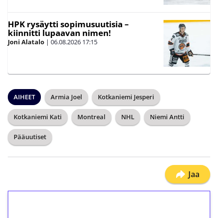
HPK rysäytti sopimusuutisia –
kiinnitti lupaavan nimen!
Joni Alatalo
|
06.08.2026
17:15
AIHEET
Armia Joel
Kotkaniemi Jesperi
Kotkaniemi Kati
Montreal
NHL
Niemi Antti
Pääuutiset
Jaa
1€ = 10€ arvosta