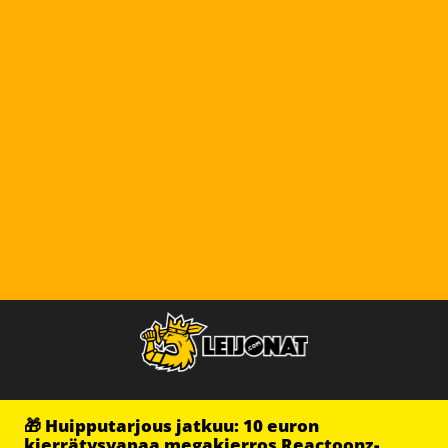
🎁 Huipputarjous jatkuu: 10 euron
kierrätysvapaa megakierros Reactoonz-