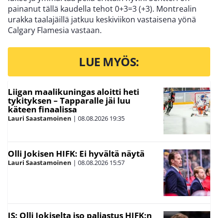
painanut tällä kaudella tehot 0+3=3 (+3). Montrealin
urakka taalajäillä jatkuu keskiviikon vastaisena yönä
Calgary Flamesia vastaan.
LUE MYÖS:
Liigan maalikuningas aloitti heti
tykityksen – Tapparalle jäi luu
käteen finaalissa
Lauri Saastamoinen
|
08.08.2026
19:35
Olli Jokisen HIFK: Ei hyvältä näytä
Lauri Saastamoinen
|
08.08.2026
15:57
IS: Olli Jokiselta iso paljastus HIFK:n