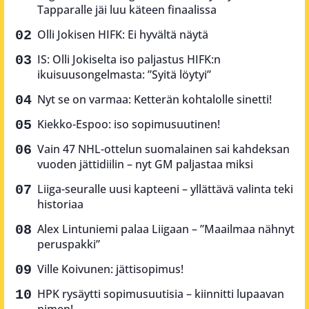
Tapparalle jäi luu käteen finaalissa
Olli Jokisen HIFK: Ei hyvältä näytä
IS: Olli Jokiselta iso paljastus HIFK:n
ikuisuusongelmasta: ”Syitä löytyi”
Nyt se on varmaa: Ketterän kohtalolle sinetti!
Kiekko-Espoo: iso sopimusuutinen!
Vain 47 NHL-ottelun suomalainen sai kahdeksan
vuoden jättidiilin – nyt GM paljastaa miksi
Liiga-seuralle uusi kapteeni – yllättävä valinta teki
historiaa
Alex Lintuniemi palaa Liigaan – ”Maailmaa nähnyt
peruspakki”
Ville Koivunen: jättisopimus!
HPK rysäytti sopimusuutisia – kiinnitti lupaavan