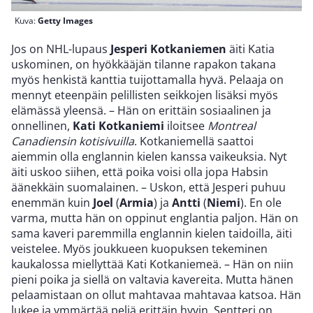
Kuva:
Getty Images
Jos on NHL-lupaus
Jesperi Kotkaniemen
äiti Katia
uskominen, on hyökkääjän tilanne rapakon takana
myös henkistä kanttia tuijottamalla hyvä. Pelaaja on
mennyt eteenpäin pelillisten seikkojen lisäksi myös
elämässä yleensä.
– Hän on erittäin sosiaalinen ja
onnellinen,
Kati Kotkaniemi
iloitsee
Montreal
Canadiensin kotisivuilla
.
Kotkaniemellä saattoi
aiemmin olla englannin kielen kanssa vaikeuksia. Nyt
äiti uskoo siihen, että poika voisi olla jopa Habsin
äänekkäin suomalainen.
– Uskon, että Jesperi puhuu
enemmän kuin
Joel
(
Armia
) ja
Antti
(
Niemi
). En ole
varma, mutta hän on oppinut englantia paljon. Hän on
sama kaveri paremmilla englannin kielen ​​taidoilla, äiti
veistelee.
Myös joukkueen kuopuksen tekeminen
kaukalossa miellyttää Kati Kotkaniemeä.
– Hän on niin
pieni poika ja siellä on valtavia kavereita. Mutta hänen
pelaamistaan on ollut mahtavaa mahtavaa katsoa. Hän
lukee ja ymmärtää peliä erittäin hyvin.
Sentteri on