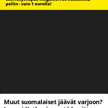
peliin - vain 1 eurolla!
Muut suomalaiset jäävät varjoon?