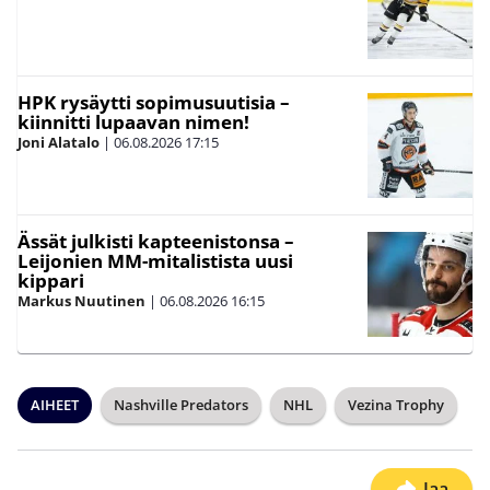
HPK rysäytti sopimusuutisia –
kiinnitti lupaavan nimen!
Joni Alatalo
|
06.08.2026
17:15
Ässät julkisti kapteenistonsa –
Leijonien MM-mitalistista uusi
kippari
Markus Nuutinen
|
06.08.2026
16:15
AIHEET
Nashville Predators
NHL
Vezina Trophy
Jaa