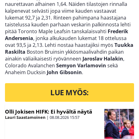
naurettavan alhainen 1,64. Näiden tilastojen rinnalla
kalpenevat selvästi jopa viime kauden vastaavat
lukemat 92,7 ja 2,31. Rinteen pahimpana haastajana
taistelussa kauden parhaan veskarin palkinnosta lehti
pitää Toronto Maple Leafsin tanskalaisvahti
Frederik
Andersenia
, jonka alkukauden lukemat 18 ottelussa
ovat 93,5 ja 2,13. Lehti nostaa haastajiksi myös
Tuukka
Raskilta
Boston Bruinsin ykkösmaalivahdin paikan
ainakin väliaikaisesti ryövänneen
Jaroslav Halakin
,
Colorado Avalanchen
Semyon Varlamovin
sekä
Anaheim Ducksin
John Gibsonin
.
LUE MYÖS:
Olli Jokisen HIFK: Ei hyvältä näytä
Lauri Saastamoinen
|
08.08.2026
15:57