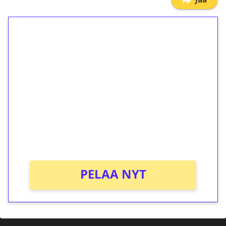
1€ = 10€ arvosta
ilmaiskierroksia ilman
kierrätystä!
Talleta 1€
Saat heti 50 ilmaiskierrosta Tuohi 1000 -
peliin (arvo 0,20€ per kierros)!
Ei kierrätysvaatimusta!
PELAA NYT