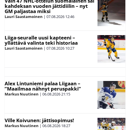
Vain 47 NHL-ottelun suomalainen sai
kahdeksan vuoden jättidiilin – nyt
GM paljastaa miksi
Lauri Saastamoinen
|
07.08.2026
12:46
Liiga-seuralle uusi kapteeni –
yllättävä valinta teki historiaa
Lauri Saastamoinen
|
07.08.2026
10:27
Alex Lintuniemi palaa Liigaan –
”Maailmaa nähnyt peruspakki”
Markus Nuutinen
|
06.08.2026
21:15
Ville Koivunen: jättisopimus!
Markus Nuutinen
|
06.08.2026
18:27