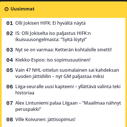
Uusimmat
Olli Jokisen HIFK: Ei hyvältä näytä
IS: Olli Jokiselta iso paljastus HIFK:n
ikuisuusongelmasta: ”Syitä löytyi”
Nyt se on varmaa: Ketterän kohtalolle sinetti!
Kiekko-Espoo: iso sopimusuutinen!
Vain 47 NHL-ottelun suomalainen sai kahdeksan
vuoden jättidiilin – nyt GM paljastaa miksi
Liiga-seuralle uusi kapteeni – yllättävä valinta teki
historiaa
Alex Lintuniemi palaa Liigaan – ”Maailmaa nähnyt
peruspakki”
Ville Koivunen: jättisopimus!