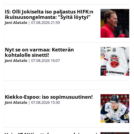
IS: Olli Jokiselta iso paljastus HIFK:n
ikuisuusongelmasta: ”Syitä löytyi”
Joni Alatalo
|
07.08.2026
21:59
Nyt se on varmaa: Ketterän
kohtalolle sinetti!
Joni Alatalo
|
07.08.2026
16:07
Kiekko-Espoo: iso sopimusuutinen!
Joni Alatalo
|
07.08.2026
15:30