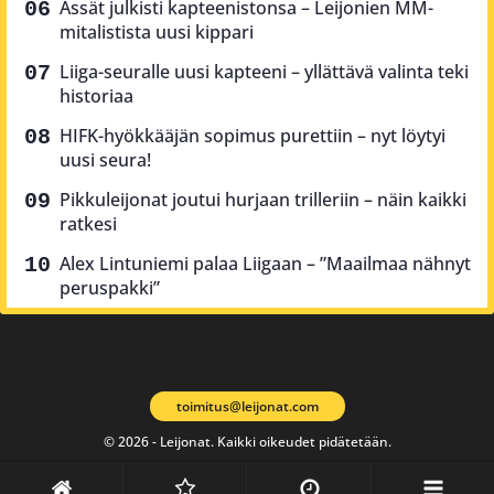
Ässät julkisti kapteenistonsa – Leijonien MM-
mitalistista uusi kippari
Liiga-seuralle uusi kapteeni – yllättävä valinta teki
historiaa
HIFK-hyökkääjän sopimus purettiin – nyt löytyi
uusi seura!
Pikkuleijonat joutui hurjaan trilleriin – näin kaikki
ratkesi
Alex Lintuniemi palaa Liigaan – ”Maailmaa nähnyt
peruspakki”
toimitus@leijonat.com
© 2026 - Leijonat. Kaikki oikeudet pidätetään.