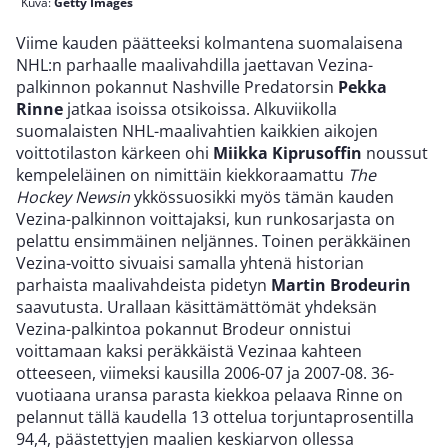
Kuva:
Getty Images
Viime kauden päätteeksi kolmantena suomalaisena
NHL:n parhaalle maalivahdilla jaettavan Vezina-
palkinnon pokannut Nashville Predatorsin
Pekka
Rinne
jatkaa isoissa otsikoissa. Alkuviikolla
suomalaisten NHL-maalivahtien kaikkien aikojen
voittotilaston kärkeen ohi
Miikka Kiprusoffin
noussut
kempeleläinen on nimittäin kiekkoraamattu
The
Hockey Newsin
ykkössuosikki myös tämän kauden
Vezina-palkinnon voittajaksi, kun runkosarjasta on
pelattu ensimmäinen neljännes. Toinen peräkkäinen
Vezina-voitto sivuaisi samalla yhtenä historian
parhaista maalivahdeista pidetyn
Martin Brodeurin
saavutusta. Urallaan käsittämättömät yhdeksän
Vezina-palkintoa pokannut Brodeur onnistui
voittamaan kaksi peräkkäistä Vezinaa kahteen
otteeseen, viimeksi kausilla 2006-07 ja 2007-08. 36-
vuotiaana uransa parasta kiekkoa pelaava Rinne on
pelannut tällä kaudella 13 ottelua torjuntaprosentilla
94,4, päästettyjen maalien keskiarvon ollessa