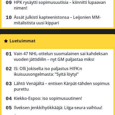
HPK rysäytti sopimusuutisia – kiinnitti lupaavan
nimen!
Ässät julkisti kapteenistonsa – Leijonien MM-
mitalistista uusi kippari
Luetuimmat
Vain 47 NHL-ottelun suomalainen sai kahdeksan
vuoden jättidiilin – nyt GM paljastaa miksi
IS: Olli Jokiselta iso paljastus HIFK:n
ikuisuusongelmasta: ”Syitä löytyi”
Lähtö Venäjältä – entisen Kärpät-tähden sopimus
purettu
Kiekko-Espoo: iso sopimusuutinen!
Ilveksen jenkkihyökkääjä: Liiga-seura vaihtuu!