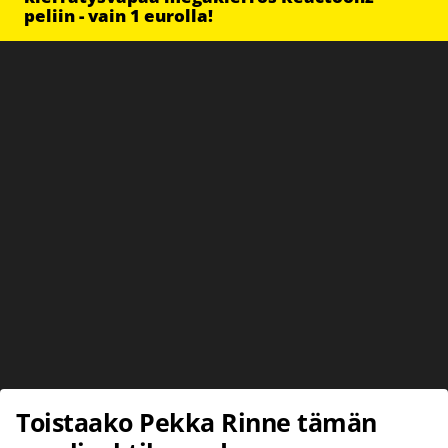
peliin - vain 1 eurolla!
Toistaako Pekka Rinne tämän