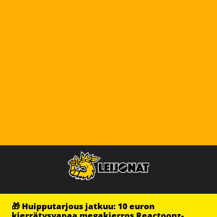
🎁 Huipputarjous jatkuu: 10 euron
kierrätysvapaa megakierros Reactoonz-