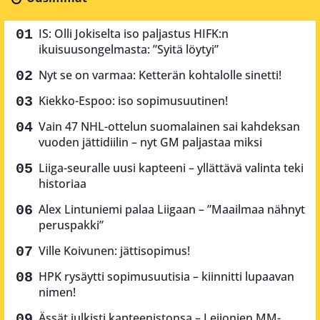
IS: Olli Jokiselta iso paljastus HIFK:n
ikuisuusongelmasta: ”Syitä löytyi”
Nyt se on varmaa: Ketterän kohtalolle sinetti!
Kiekko-Espoo: iso sopimusuutinen!
Vain 47 NHL-ottelun suomalainen sai kahdeksan
vuoden jättidiilin – nyt GM paljastaa miksi
Liiga-seuralle uusi kapteeni – yllättävä valinta teki
historiaa
Alex Lintuniemi palaa Liigaan – ”Maailmaa nähnyt
peruspakki”
Ville Koivunen: jättisopimus!
HPK rysäytti sopimusuutisia – kiinnitti lupaavan
nimen!
Ässät julkisti kapteenistonsa – Leijonien MM-