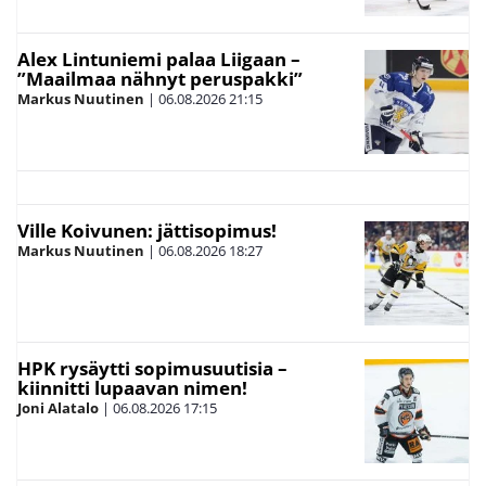
Alex Lintuniemi palaa Liigaan –
”Maailmaa nähnyt peruspakki”
Markus Nuutinen
|
06.08.2026
21:15
Ville Koivunen: jättisopimus!
Markus Nuutinen
|
06.08.2026
18:27
HPK rysäytti sopimusuutisia –
kiinnitti lupaavan nimen!
Joni Alatalo
|
06.08.2026
17:15