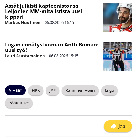
Ässät julkisti kapteenistonsa –
Leijonien MM-mitalistista uusi
kippari
Markus Nuutinen
|
06.08.2026
16:15
Liigan ennätystuomari Antti Boman:
uusi työ!
Lauri Saastamoinen
|
06.08.2026
15:15
AIHEET
HPK
JYP
Kanninen Henri
Liiga
Pääuutiset
Jaa