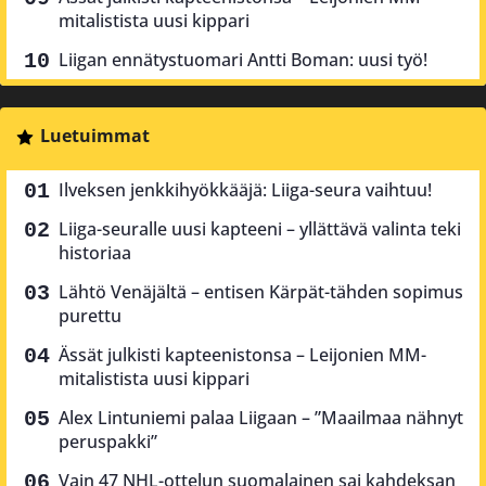
mitalistista uusi kippari
Liigan ennätystuomari Antti Boman: uusi työ!
Luetuimmat
Ilveksen jenkkihyökkääjä: Liiga-seura vaihtuu!
Liiga-seuralle uusi kapteeni – yllättävä valinta teki
historiaa
Lähtö Venäjältä – entisen Kärpät-tähden sopimus
purettu
Ässät julkisti kapteenistonsa – Leijonien MM-
mitalistista uusi kippari
Alex Lintuniemi palaa Liigaan – ”Maailmaa nähnyt
peruspakki”
Vain 47 NHL-ottelun suomalainen sai kahdeksan