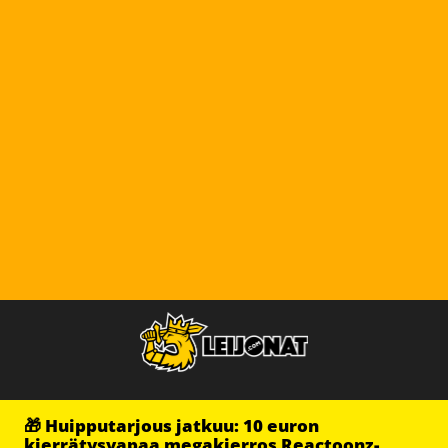
🎁 Huipputarjous jatkuu: 10 euron
kierrätysvapaa megakierros Reactoonz-