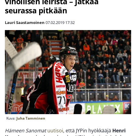
vihollisen leiristä – jatkaa
seurassa pitkään
Lauri Saastamoinen
07.02.2019
17:32
Kuva:
Juha Tamminen
Hämeen Sanomat
uutisoi
, että JYPin hyökkääjä
Henri