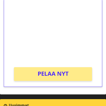
1€ = 10€ arvosta
ilmaiskierroksia ilman
kierrätystä!
Talleta 1€
Saat heti 50 ilmaiskierrosta Tuohi 1000 -
peliin (arvo 0,20€ per kierros)!
Ei kierrätysvaatimusta!
PELAA NYT
Uusimmat