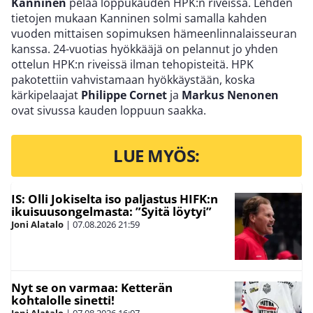
Kanninen
pelaa loppukauden HPK:n riveissä. Lehden
tietojen mukaan Kanninen solmi samalla kahden
vuoden mittaisen sopimuksen hämeenlinnalaisseuran
kanssa. 24-vuotias hyökkääjä on pelannut jo yhden
ottelun HPK:n riveissä ilman tehopisteitä. HPK
pakotettiin vahvistamaan hyökkäystään, koska
kärkipelaajat
Philippe Cornet
ja
Markus Nenonen
ovat sivussa kauden loppuun saakka.
LUE MYÖS:
IS: Olli Jokiselta iso paljastus HIFK:n
ikuisuusongelmasta: ”Syitä löytyi”
Joni Alatalo
|
07.08.2026
21:59
Nyt se on varmaa: Ketterän
kohtalolle sinetti!