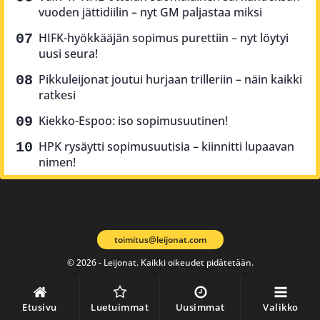
vuoden jättidiilin – nyt GM paljastaa miksi
HIFK-hyökkääjän sopimus purettiin – nyt löytyi
uusi seura!
Pikkuleijonat joutui hurjaan trilleriin – näin kaikki
ratkesi
Kiekko-Espoo: iso sopimusuutinen!
HPK rysäytti sopimusuutisia – kiinnitti lupaavan
nimen!
toimitus@leijonat.com
© 2026 - Leijonat. Kaikki oikeudet pidätetään.
Etusivu
Luetuimmat
Uusimmat
Valikko