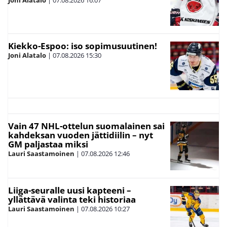
Joni Alatalo
|
07.08.2026
16:07
Kiekko-Espoo: iso sopimusuutinen!
Joni Alatalo
|
07.08.2026
15:30
Vain 47 NHL-ottelun suomalainen sai
kahdeksan vuoden jättidiilin – nyt
GM paljastaa miksi
Lauri Saastamoinen
|
07.08.2026
12:46
Liiga-seuralle uusi kapteeni –
yllättävä valinta teki historiaa
Lauri Saastamoinen
|
07.08.2026
10:27