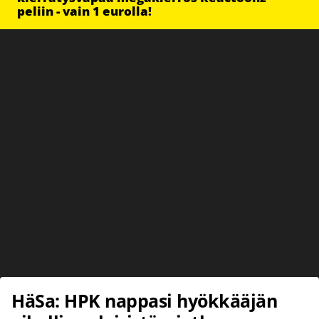
peliin - vain 1 eurolla!
HäSa: HPK nappasi hyökkääjän