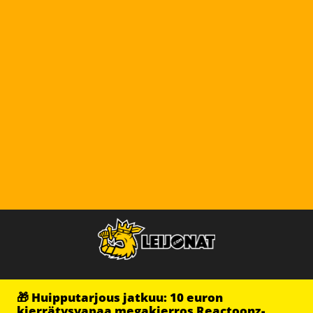
🎁 Huipputarjous jatkuu: 10 euron
kierrätysvapaa megakierros Reactoonz-