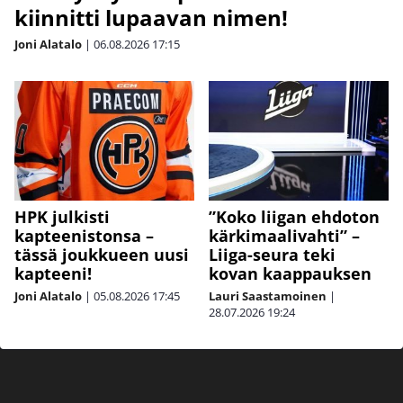
kiinnitti lupaavan nimen!
Joni Alatalo
|
06.08.2026
17:15
HPK julkisti
”Koko liigan ehdoton
kapteenistonsa –
kärkimaalivahti” –
tässä joukkueen uusi
Liiga-seura teki
kapteeni!
kovan kaappauksen
Joni Alatalo
|
05.08.2026
17:45
Lauri Saastamoinen
|
28.07.2026
19:24