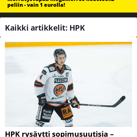
peliin - vain 1 eurolla!
Kaikki artikkelit: HPK
HPK rysäytti sopimusuutisia –