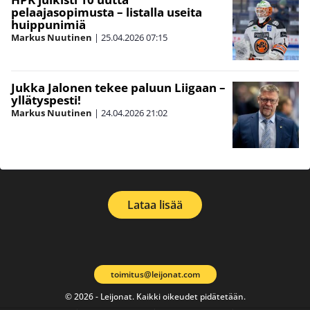
pelaajasopimusta – listalla useita
huippunimiä
Markus Nuutinen
|
25.04.2026
07:15
Jukka Jalonen tekee paluun Liigaan –
yllätyspesti!
Markus Nuutinen
|
24.04.2026
21:02
Lataa lisää
toimitus@leijonat.com
© 2026 - Leijonat. Kaikki oikeudet pidätetään.