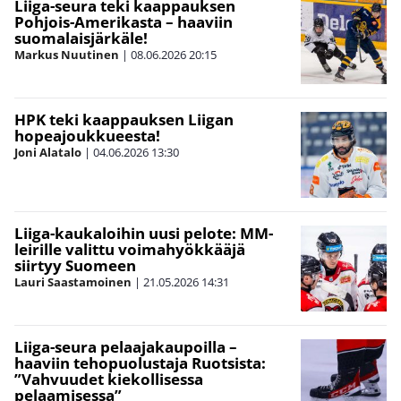
Liiga-seura teki kaappauksen
Pohjois-Amerikasta – haaviin
suomalaisjärkäle!
Markus Nuutinen
|
08.06.2026
20:15
HPK teki kaappauksen Liigan
hopeajoukkueesta!
Joni Alatalo
|
04.06.2026
13:30
Liiga-kaukaloihin uusi pelote: MM-
leirille valittu voimahyökkääjä
siirtyy Suomeen
Lauri Saastamoinen
|
21.05.2026
14:31
Liiga-seura pelaajakaupoilla –
haaviin tehopuolustaja Ruotsista:
”Vahvuudet kiekollisessa
pelaamisessa”