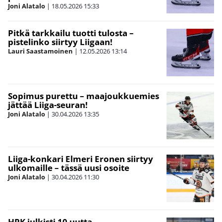
Joni Alatalo
|
18.05.2026
15:33
Pitkä tarkkailu tuotti tulosta –
pistelinko siirtyy Liigaan!
Lauri Saastamoinen
|
12.05.2026
13:14
Sopimus purettu – maajoukkuemies
jättää Liiga-seuran!
Joni Alatalo
|
30.04.2026
13:35
Liiga-konkari Elmeri Eronen siirtyy
ulkomaille – tässä uusi osoite
Joni Alatalo
|
30.04.2026
11:30
HPK julkisti 10 uutta