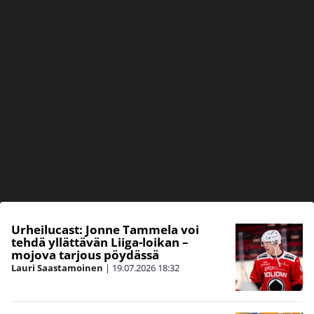
Urheilucast: Jonne Tammela voi
tehdä yllättävän Liiga-loikan –
mojova tarjous pöydässä
Lauri Saastamoinen
|
19.07.2026
18:32