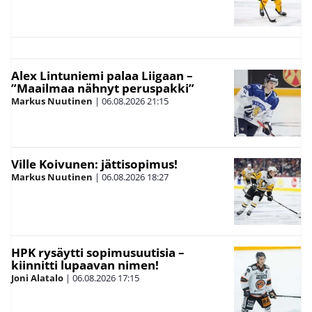
Alex Lintuniemi palaa Liigaan –
”Maailmaa nähnyt peruspakki”
Markus Nuutinen
|
06.08.2026
21:15
Ville Koivunen: jättisopimus!
Markus Nuutinen
|
06.08.2026
18:27
HPK rysäytti sopimusuutisia –
kiinnitti lupaavan nimen!
Joni Alatalo
|
06.08.2026
17:15