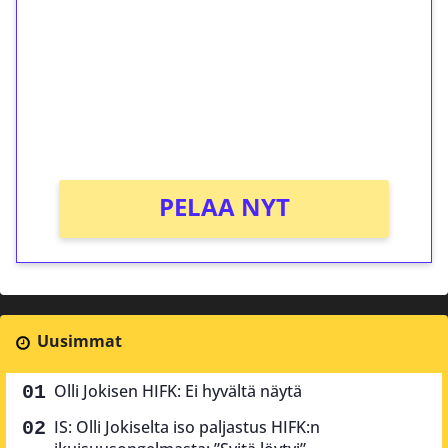
Talleta 1€
Saat heti 50 ilmaiskierrosta Tuohi 1000 -
peliin (arvo 0,20€ per kierros)!
Ei kierrätysvaatimusta!
PELAA NYT
Uusimmat
Olli Jokisen HIFK: Ei hyvältä näytä
IS: Olli Jokiselta iso paljastus HIFK:n