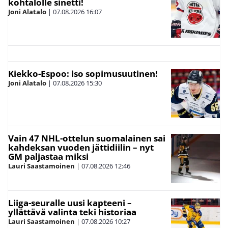
kohtalolle sinetti!
Joni Alatalo
|
07.08.2026
16:07
Kiekko-Espoo: iso sopimusuutinen!
Joni Alatalo
|
07.08.2026
15:30
Vain 47 NHL-ottelun suomalainen sai
kahdeksan vuoden jättidiilin – nyt
GM paljastaa miksi
Lauri Saastamoinen
|
07.08.2026
12:46
Liiga-seuralle uusi kapteeni –
yllättävä valinta teki historiaa
Lauri Saastamoinen
|
07.08.2026
10:27