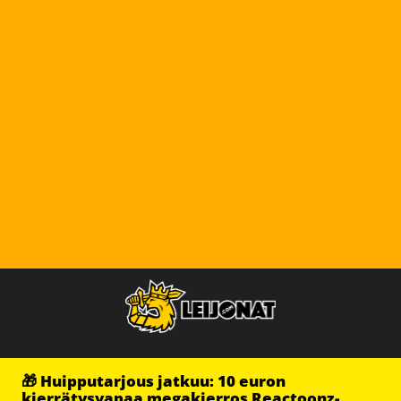
🎁 Huipputarjous jatkuu: 10 euron
kierrätysvapaa megakierros Reactoonz-