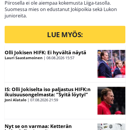
Piirosella ei ole aiempaa kokemusta Liiga-tasolla.
Suomessa mies on edustanut Jokipoikia sekä Lukon
junioreita.
LUE MYÖS:
Olli Jokisen HIFK: Ei hyvältä näytä
Lauri Saastamoinen
|
08.08.2026
15:57
IS: Olli Jokiselta iso paljastus HIFK:n
ikuisuusongelmasta: ”Syitä löytyi”
Joni Alatalo
|
07.08.2026
21:59
Nyt se on varmaa: Ketterän