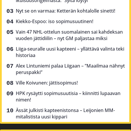
ikuisuusongelmasta: ”Syitä löytyi”
Nyt se on varmaa: Ketterän kohtalolle sinetti!
Kiekko-Espoo: iso sopimusuutinen!
Vain 47 NHL-ottelun suomalainen sai kahdeksan
vuoden jättidiilin – nyt GM paljastaa miksi
Liiga-seuralle uusi kapteeni – yllättävä valinta teki
historiaa
Alex Lintuniemi palaa Liigaan – ”Maailmaa nähnyt
peruspakki”
Ville Koivunen: jättisopimus!
HPK rysäytti sopimusuutisia – kiinnitti lupaavan
nimen!
Ässät julkisti kapteenistonsa – Leijonien MM-
mitalistista uusi kippari