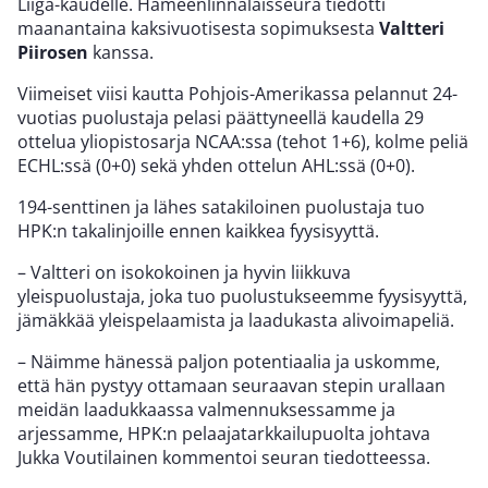
Liiga-kaudelle. Hämeenlinnalaisseura tiedotti
maanantaina kaksivuotisesta sopimuksesta
Valtteri
Piirosen
kanssa.
Viimeiset viisi kautta Pohjois-Amerikassa pelannut 24-
vuotias puolustaja pelasi päättyneellä kaudella 29
ottelua yliopistosarja NCAA:ssa (tehot 1+6), kolme peliä
ECHL:ssä (0+0) sekä yhden ottelun AHL:ssä (0+0).
194-senttinen ja lähes satakiloinen puolustaja tuo
HPK:n takalinjoille ennen kaikkea fyysisyyttä.
– Valtteri on isokokoinen ja hyvin liikkuva
yleispuolustaja, joka tuo puolustukseemme fyysisyyttä,
jämäkkää yleispelaamista ja laadukasta alivoimapeliä.
– Näimme hänessä paljon potentiaalia ja uskomme,
että hän pystyy ottamaan seuraavan stepin urallaan
meidän laadukkaassa valmennuksessamme ja
arjessamme, HPK:n pelaajatarkkailupuolta johtava
Jukka Voutilainen kommentoi seuran tiedotteessa.