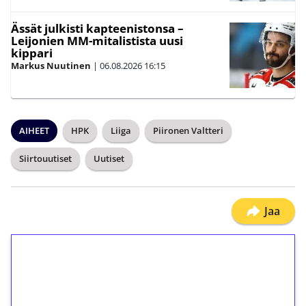
Ässät julkisti kapteenistonsa –
Leijonien MM-mitalistista uusi
kippari
Markus Nuutinen
|
06.08.2026
16:15
AIHEET
HPK
Liiga
Piironen Valtteri
Siirtouutiset
Uutiset
Jaa
1€ = 10€ arvosta
ilmaiskierroksia ilman
kierrätystä!