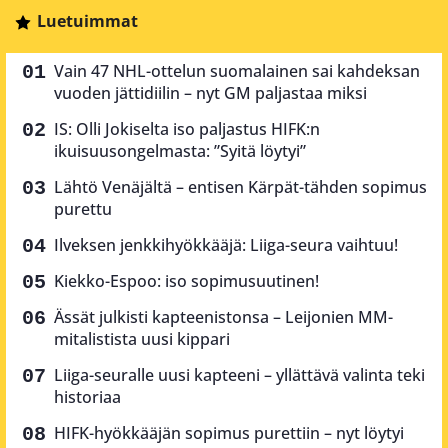
Luetuimmat
Vain 47 NHL-ottelun suomalainen sai kahdeksan
vuoden jättidiilin – nyt GM paljastaa miksi
IS: Olli Jokiselta iso paljastus HIFK:n
ikuisuusongelmasta: ”Syitä löytyi”
Lähtö Venäjältä – entisen Kärpät-tähden sopimus
purettu
Ilveksen jenkkihyökkääjä: Liiga-seura vaihtuu!
Kiekko-Espoo: iso sopimusuutinen!
Ässät julkisti kapteenistonsa – Leijonien MM-
mitalistista uusi kippari
Liiga-seuralle uusi kapteeni – yllättävä valinta teki
historiaa
HIFK-hyökkääjän sopimus purettiin – nyt löytyi