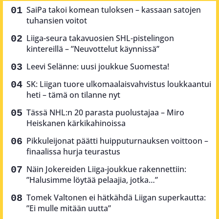
SaiPa takoi komean tuloksen – kassaan satojen
tuhansien voitot
Liiga-seura takavuosien SHL-pistelingon
kintereillä – ”Neuvottelut käynnissä”
Leevi Selänne: uusi joukkue Suomesta!
SK: Liigan tuore ulkomaalaisvahvistus loukkaantui
heti – tämä on tilanne nyt
Tässä NHL:n 20 parasta puolustajaa – Miro
Heiskanen kärkikahinoissa
Pikkuleijonat päätti huipputurnauksen voittoon –
finaalissa hurja teurastus
Näin Jokereiden Liiga-joukkue rakennettiin:
”Halusimme löytää pelaajia, jotka…”
Tomek Valtonen ei hätkähdä Liigan superkautta:
”Ei mulle mitään uutta”