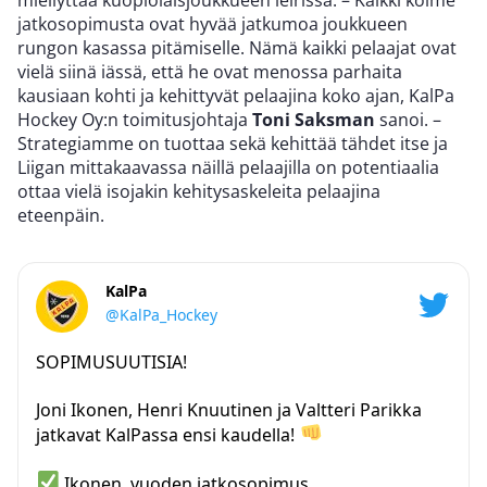
miellyttää kuopiolaisjoukkueen leirissä. – Kaikki kolme
jatkosopimusta ovat hyvää jatkumoa joukkueen
rungon kasassa pitämiselle. Nämä kaikki pelaajat ovat
vielä siinä iässä, että he ovat menossa parhaita
kausiaan kohti ja kehittyvät pelaajina koko ajan, KalPa
Hockey Oy:n toimitusjohtaja
Toni Saksman
sanoi. –
Strategiamme on tuottaa sekä kehittää tähdet itse ja
Liigan mittakaavassa näillä pelaajilla on potentiaalia
ottaa vielä isojakin kehitysaskeleita pelaajina
eteenpäin.
KalPa
@KalPa_Hockey
SOPIMUSUUTISIA!
Joni Ikonen, Henri Knuutinen ja Valtteri Parikka
jatkavat KalPassa ensi kaudella!
Ikonen, vuoden jatkosopimus