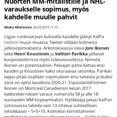
Nuorten MM-mitalistille ja NHL-
varaukselle sopimus, myös
kahdelle muulle pahvit
Miska Miettinen
26.03.2019
11:15
Liigan runkosarjaan kuluvalla kaudella jäänyt KalPa
tiedotti
muun muassa
Twitter-tilillään
kolmesta
jatkosopimuksesta. Arkistokuvassa oleva
Joni Ikonen
sekä
Henri Knuutinen
ja
Valtteri Parikka
jatkavat
kuopiolaisleirissä myös tulevaisuudessa. Nimistä
Ikonen on potentiaalisin. Pelaajan pahvi kattaa ensi
kauden ja Knuutisen kaksi seuraavaa sesonkia. Parikan
lappu pitää sisällään sopimuksen ensi talvesta ja lisäksi
siinä on optio kaudesta 2020-21. Espoolaislähtöinen
Ikonen on Montreal Canadiensin kesän 2017
kakkoskierroksen varaus numerolla 58 ja alle 18-
vuotiaiden MM-hopeamitalisti. Hyökkääjä pelasi KalPan
sotisovassa talvella vain 13 ottelua suhteellisen
tehokkaasti – 5+5=10. Kolmikon kiinnittäminen