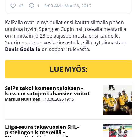
43
1
8:03 AM · Mar 26, 2019
KalPalla ovat jo nyt pullat ensi kautta silmällä pitäen
uunissa hyvin. Spengler Cupin hallitsevalla mestarilla
on nimittäin jo 23 pelaajasopimusta ensi kaudelle.
Suurin puute on veskariosastolla, sillä nyt ainoastaan
Denis Godlalla
on soppari tulevasta.
LUE MYÖS:
SaiPa takoi komean tuloksen –
kassaan satojen tuhansien voitot
Markus Nuutinen
|
10.08.2026
19:15
Liiga-seura takavuosien SHL-
pistelingon kintereillä –