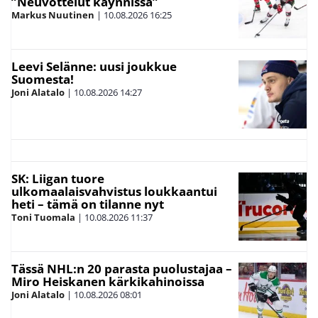
”Neuvottelut käynnissä”
Markus Nuutinen
|
10.08.2026
16:25
Leevi Selänne: uusi joukkue
Suomesta!
Joni Alatalo
|
10.08.2026
14:27
SK: Liigan tuore
ulkomaalaisvahvistus loukkaantui
heti – tämä on tilanne nyt
Toni Tuomala
|
10.08.2026
11:37
Tässä NHL:n 20 parasta puolustajaa –
Miro Heiskanen kärkikahinoissa
Joni Alatalo
|
10.08.2026
08:01