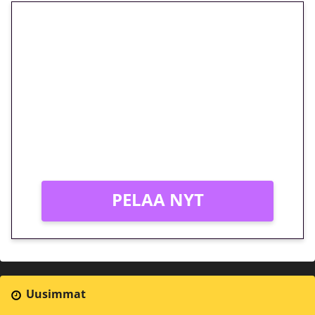
🎁 Huipputarjous jatkuu: 10
euron kierrätysvapaa
megakierros Reactoonz-
peliin – vain 1 eurolla!
Peli: Reactoonz
Vain uusille asiakkaille!
PELAA NYT
Uusimmat