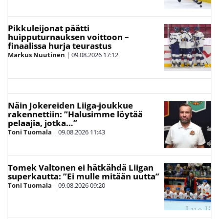
Pikkuleijonat päätti
huipputurnauksen voittoon –
finaalissa hurja teurastus
Markus Nuutinen
|
09.08.2026
17:12
Näin Jokereiden Liiga-joukkue
rakennettiin: ”Halusimme löytää
pelaajia, jotka…”
Toni Tuomala
|
09.08.2026
11:43
Tomek Valtonen ei hätkähdä Liigan
superkautta: ”Ei mulle mitään uutta”
Toni Tuomala
|
09.08.2026
09:20