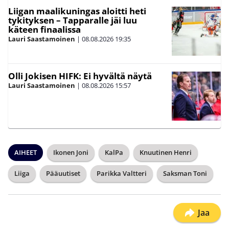
Liigan maalikuningas aloitti heti
tykityksen – Tapparalle jäi luu
käteen finaalissa
Lauri Saastamoinen
|
08.08.2026
19:35
Olli Jokisen HIFK: Ei hyvältä näytä
Lauri Saastamoinen
|
08.08.2026
15:57
AIHEET
Ikonen Joni
KalPa
Knuutinen Henri
Liiga
Pääuutiset
Parikka Valtteri
Saksman Toni
Jaa