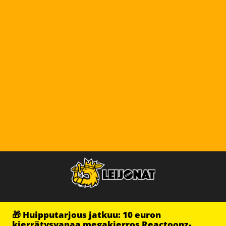
🎁 Huipputarjous jatkuu: 10 euron
kierrätysvapaa megakierros Reactoonz-