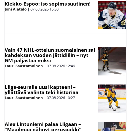
Kiekko-Espoo: iso sopimusuutinen!
Joni Alatalo
|
07.08.2026
15:30
Vain 47 NHL-ottelun suomalainen sai
kahdeksan vuoden jättidiilin – nyt
GM paljastaa miksi
Lauri Saastamoinen
|
07.08.2026
12:46
Liiga-seuralle uusi kapteeni –
yllättävä valinta teki historiaa
Lauri Saastamoinen
|
07.08.2026
10:27
Alex Lintuniemi palaa Liigaan –
”Maailmaa nähnyt peruspakki”