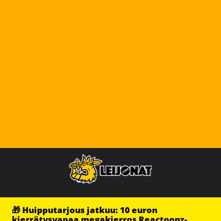
🎁 Huipputarjous jatkuu: 10 euron
kierrätysvapaa megakierros Reactoonz-