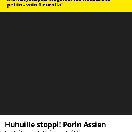
peliin - vain 1 eurolla!
Huhuille stoppi! Porin Ässien