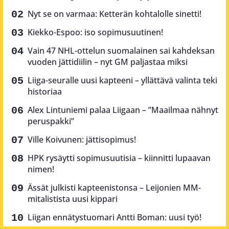
Nyt se on varmaa: Ketterän kohtalolle sinetti!
Kiekko-Espoo: iso sopimusuutinen!
Vain 47 NHL-ottelun suomalainen sai kahdeksan
vuoden jättidiilin – nyt GM paljastaa miksi
Liiga-seuralle uusi kapteeni – yllättävä valinta teki
historiaa
Alex Lintuniemi palaa Liigaan – ”Maailmaa nähnyt
peruspakki”
Ville Koivunen: jättisopimus!
HPK rysäytti sopimusuutisia – kiinnitti lupaavan
nimen!
Ässät julkisti kapteenistonsa – Leijonien MM-
mitalistista uusi kippari
Liigan ennätystuomari Antti Boman: uusi työ!