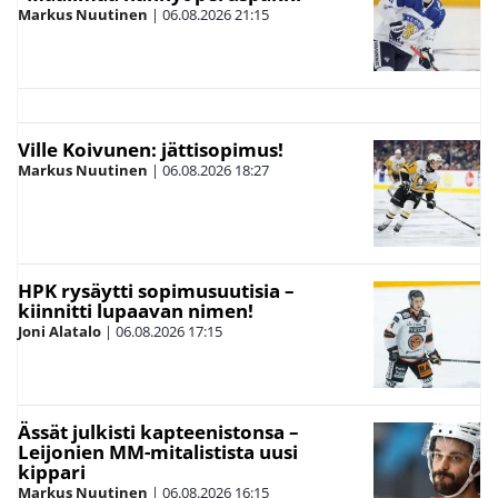
Markus Nuutinen
|
06.08.2026
21:15
Ville Koivunen: jättisopimus!
Markus Nuutinen
|
06.08.2026
18:27
HPK rysäytti sopimusuutisia –
kiinnitti lupaavan nimen!
Joni Alatalo
|
06.08.2026
17:15
Ässät julkisti kapteenistonsa –
Leijonien MM-mitalistista uusi
kippari
Markus Nuutinen
|
06.08.2026
16:15