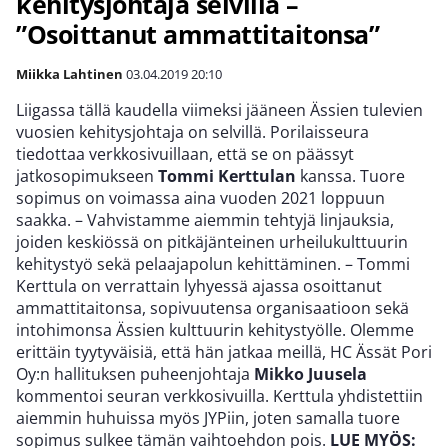
kehitysjohtaja selvillä –
”Osoittanut ammattitaitonsa”
Miikka Lahtinen
03.04.2019
20:10
Liigassa tällä kaudella viimeksi jääneen Ässien tulevien
vuosien kehitysjohtaja on selvillä. Porilaisseura
tiedottaa verkkosivuillaan, että se on päässyt
jatkosopimukseen
Tommi Kerttulan
kanssa. Tuore
sopimus on voimassa aina vuoden 2021 loppuun
saakka. – Vahvistamme aiemmin tehtyjä linjauksia,
joiden keskiössä on pitkäjänteinen urheilukulttuurin
kehitystyö sekä pelaajapolun kehittäminen. – Tommi
Kerttula on verrattain lyhyessä ajassa osoittanut
ammattitaitonsa, sopivuutensa organisaatioon sekä
intohimonsa Ässien kulttuurin kehitystyölle. Olemme
erittäin tyytyväisiä, että hän jatkaa meillä, HC Ässät Pori
Oy:n hallituksen puheenjohtaja
Mikko
Juusela
kommentoi seuran verkkosivuilla. Kerttula yhdistettiin
aiemmin huhuissa myös JYPiin, joten samalla tuore
sopimus sulkee tämän vaihtoehdon pois.
LUE MYÖS: