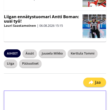
Liigan ennätystuomari Antti Boman:
uusi työ!
Lauri Saastamoinen
|
06.08.2026
15:15
AIHEET
Ässät
Juusela Mikko
Kerttula Tommi
Liiga
Pääuutiset
Jaa
1€ = 10€ arvosta
ilmaiskierroksia ilman