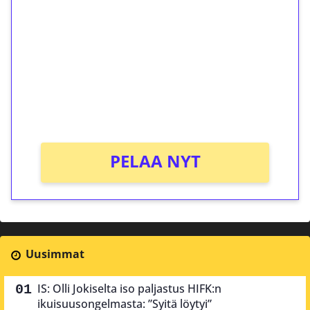
kierrätystä!
Talleta 1€
Saat heti 50 ilmaiskierrosta Tuohi 1000 -
peliin (arvo 0,20€ per kierros)!
Ei kierrätysvaatimusta!
PELAA NYT
Uusimmat
IS: Olli Jokiselta iso paljastus HIFK:n
ikuisuusongelmasta: ”Syitä löytyi”