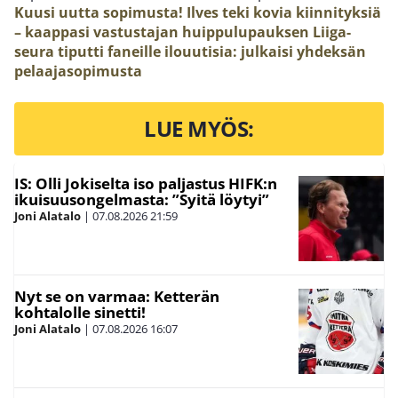
Kuusi uutta sopimusta! Ilves teki kovia kiinnityksiä
– kaappasi vastustajan huippulupauksen
Liiga-
seura tiputti faneille ilouutisia: julkaisi yhdeksän
pelaajasopimusta
LUE MYÖS:
IS: Olli Jokiselta iso paljastus HIFK:n
ikuisuusongelmasta: ”Syitä löytyi”
Joni Alatalo
|
07.08.2026
21:59
Nyt se on varmaa: Ketterän
kohtalolle sinetti!
Joni Alatalo
|
07.08.2026
16:07