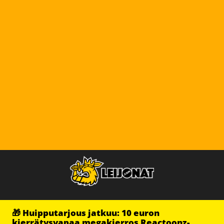
🎁 Huipputarjous jatkuu: 10 euron
kierrätysvapaa megakierros Reactoonz-