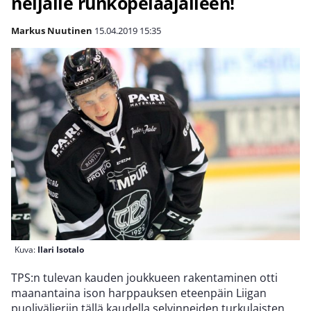
neljälle runkopelaajalleen!
Markus Nuutinen
15.04.2019
15:35
Kuva:
Ilari Isotalo
TPS:n tulevan kauden joukkueen rakentaminen otti
maanantaina ison harppauksen eteenpäin Liigan
puolivälieriin tällä kaudella selvinneiden turkulaisten