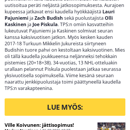
uutisoitua peräti neljästä jatkosopimuksesta. Aurajoen
kupeessa jatkavat ensi kaudella hyökkääjistä
Lauri
Pajuniemi
ja
Zach Budish
sekä puolustajista
Olli
Kaskinen
ja
Joe Piskula
. TPS:n omiin kasvatteihin
lukeutuvat Pajuniemi ja Kaskinen solmivat seuran
kanssa kaksivuotisen jatkon. Myös kesken kauden
2017-18 Turkuun Mikkelin Jukureista siirtyneen
Budishin tuore pahvi on kestoltaan kaksivuotinen. Mies
oli tällä kaudella joukkueensa neljänneksi tehokkain
pistemies (20+18=38). 34-vuotias, 13 NHL-otteluakin
urallaan pelannut Piskula puolestaan jatkaa seurassa
yksivuotisella sopimuksella. Viime kesänä seuraan
naarattu jenkkipuolustaja toimi päättyneellä kaudella
TPS:n varakapteenina.
LUE MYÖS:
Ville Koivunen: jättisopimus!