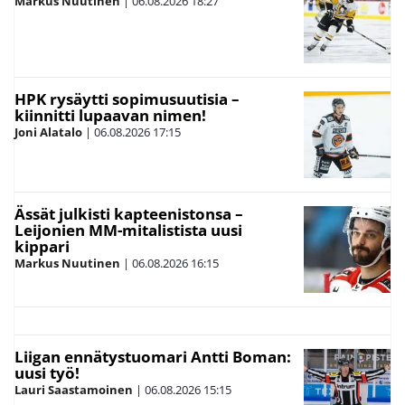
Markus Nuutinen
|
06.08.2026
18:27
HPK rysäytti sopimusuutisia –
kiinnitti lupaavan nimen!
Joni Alatalo
|
06.08.2026
17:15
Ässät julkisti kapteenistonsa –
Leijonien MM-mitalistista uusi
kippari
Markus Nuutinen
|
06.08.2026
16:15
Liigan ennätystuomari Antti Boman:
uusi työ!
Lauri Saastamoinen
|
06.08.2026
15:15