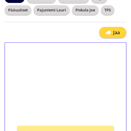
Pääuutiset
Pajuniemi Lauri
Piskula Joe
TPS
Jaa
1€ = 10€ arvosta
ilmaiskierroksia ilman
kierrätystä!
Talleta 1€
Saat heti 50 ilmaiskierrosta Tuohi 1000 -
peliin (arvo 0,20€ per kierros)!
Ei kierrätysvaatimusta!