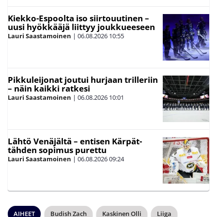
Kiekko-Espoolta iso siirtouutinen –
uusi hyökkääjä liittyy joukkueeseen
Lauri Saastamoinen
|
06.08.2026
10:55
Pikkuleijonat joutui hurjaan trilleriin
– näin kaikki ratkesi
Lauri Saastamoinen
|
06.08.2026
10:01
Lähtö Venäjältä – entisen Kärpät-
tähden sopimus purettu
Lauri Saastamoinen
|
06.08.2026
09:24
AIHEET
Budish Zach
Kaskinen Olli
Liiga