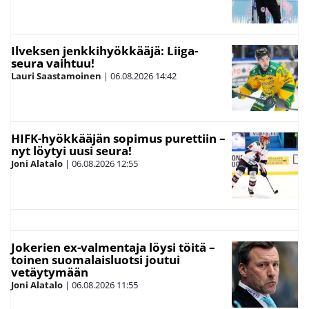
Ilveksen jenkkihyökkääjä: Liiga-
seura vaihtuu!
Lauri Saastamoinen
|
06.08.2026
14:42
HIFK-hyökkääjän sopimus purettiin –
nyt löytyi uusi seura!
Joni Alatalo
|
06.08.2026
12:55
Jokerien ex-valmentaja löysi töitä –
toinen suomalaisluotsi joutui
vetäytymään
Joni Alatalo
|
06.08.2026
11:55