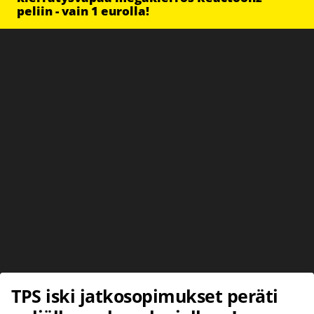
peliin - vain 1 eurolla!
TPS iski jatkosopimukset peräti