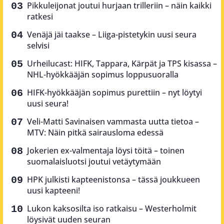
Pikkuleijonat joutui hurjaan trilleriin – näin kaikki
ratkesi
Venäjä jäi taakse – Liiga-pistetykin uusi seura
selvisi
Urheilucast: HIFK, Tappara, Kärpät ja TPS kisassa –
NHL-hyökkääjän sopimus loppusuoralla
HIFK-hyökkääjän sopimus purettiin – nyt löytyi
uusi seura!
Veli-Matti Savinaisen vammasta uutta tietoa –
MTV: Näin pitkä sairausloma edessä
Jokerien ex-valmentaja löysi töitä – toinen
suomalaisluotsi joutui vetäytymään
HPK julkisti kapteenistonsa – tässä joukkueen
uusi kapteeni!
Lukon kaksosilta iso ratkaisu – Westerholmit
löysivät uuden seuran