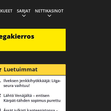
KUEET
SARJAT
NETTIKASINOT
egakierros
Luetuimmat
Ilveksen jenkkihyökkääjä: Liiga-
seura vaihtuu!
Lähtö Venäjältä – entisen
Kärpät-tähden sopimus purettu
Ässät julkisti kapteenistonsa –