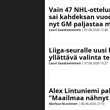
Vain 47 NHL-ottel
sai kahdeksan vuode
nyt GM paljastaa m
Lauri Saastamoinen
|
07.08.2026
12:46
Liiga-seuralle uusi
yllättävä valinta te
Lauri Saastamoinen
|
07.08.2026
10:27
Alex Lintuniemi pal
”Maailmaa nähnyt 
Markus Nuutinen
|
06.08.2026
21:15