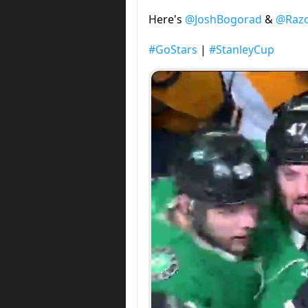
Here's
@JoshBogorad
&
@Razo
#GoStars
|
#StanleyCup