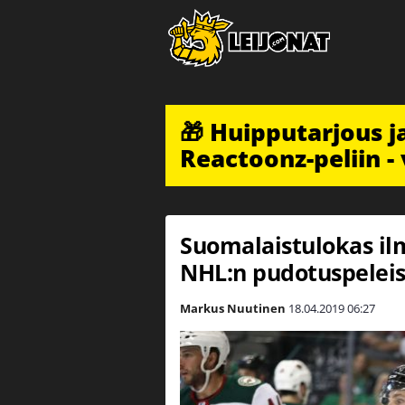
🎁 Huipputarjous 
Reactoonz-peliin - 
Suomalaistulokas ilm
NHL:n pudotuspeleis
Markus Nuutinen
18.04.2019
06:27