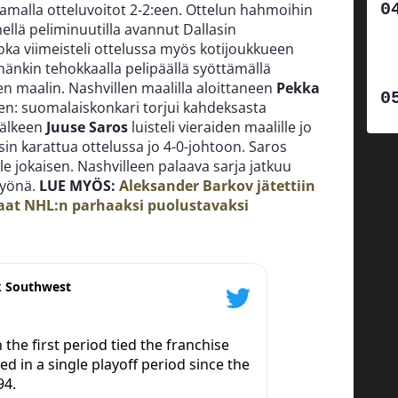
tamalla otteluvoitot 2-2:een. Ottelun hahmoihin
ellä peliminuutilla avannut Dallasin
joka viimeisteli ottelussa myös kotijoukkueen
hänkin tehokkaalla pelipäällä syöttämällä
n maalin. Nashvillen maalilla aloittaneen
Pekka
inen: suomalaiskonkari torjui kahdeksasta
jälkeen
Juuse Saros
luisteli vieraiden maalille jo
sin karattua ottelussa jo 4-0-johtoon. Saros
le jokaisen. Nashvilleen palaava sarja jatkuu
 yönä.
LUE MYÖS:
Aleksander Barkov jätettiin
kaat NHL:n parhaaksi puolustavaksi
k Southwest
n the first period tied the franchise
d in a single playoff period since the
94.