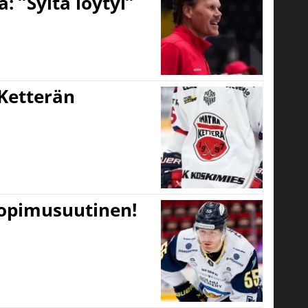
 ”Syitä löytyi”
Ketterän
sopimusuutinen!