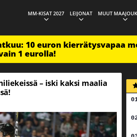
MM-KISAT 2027
LEIJONAT
MUUT MAAJOUK
jatkuu: 10 euron kierrätysvapaa m
vain 1 eurolla!
iliekeissä – iski kaksi maalia
sä!