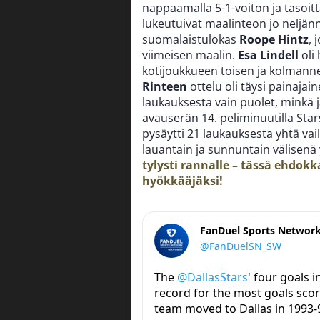
nappaamalla 5-1-voiton ja tasoit
lukeutuivat maalinteon jo neljänn
suomalaistulokas
Roope Hintz
, 
viimeisen maalin.
Esa Lindell
oli 
kotijoukkueen toisen ja kolmanne
Rinteen
ottelu oli täysi painaja
laukauksesta vain puolet, minkä 
avauserän 14. peliminuutilla Star
pysäytti 21 laukauksesta yhtä vail
lauantain ja sunnuntain välisenä
tylysti rannalle – tässä ehdok
hyökkääjäksi!
FanDuel Sports Networ
@FanDuelSN_SW
The
@DallasStars
' four goals i
record for the most goals score
team moved to Dallas in 1993-