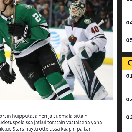
torsin huipputasainen ja suomalaisittain
dotuspeleissä jatkui torstain vastaisena yönä
ukkue Stars näytti ottelussa kaapin paikan