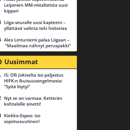
Leijonien MM-mitalistista uusi
kippari
Liiga-seuralle uusi kapteeni –
yllättävä valinta teki historiaa
Alex Lintuniemi palaa Liigaan –
”Maailmaa nähnyt peruspakki”
Uusimmat
IS: Olli Jokiselta iso paljastus
HIFK:n ikuisuusongelmasta:
”Syitä löytyi”
Nyt se on varmaa: Ketterän
kohtalolle sinetti!
Kiekko-Espoo: iso
sopimusuutinen!