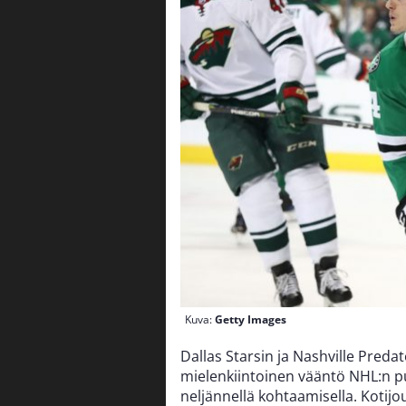
Kuva:
Getty Images
Dallas Starsin ja Nashville Preda
mielenkiintoinen vääntö NHL:n pu
neljännellä kohtaamisella. Kotijo