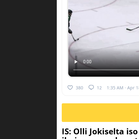
380
12
1:35 AM · Apr 1
IS: Olli Jokiselta is