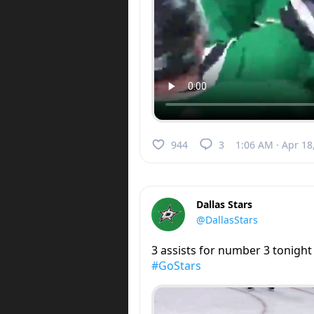
944
3
1:06 AM · Apr 18
Dallas Stars
@DallasStars
3 assists for number 3 tonight
#GoStars