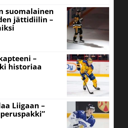
un suomalainen
n jättidiilin –
iksi
 kapteeni –
ki historiaa
aa Liigaan –
peruspakki”