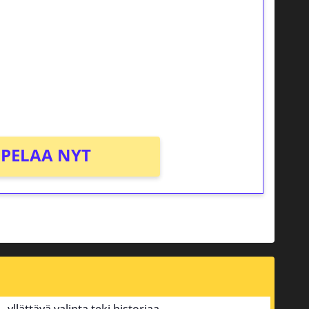
osta Tuohi 1000 -peliin (arvo 0,20€ per
PELAA NYT