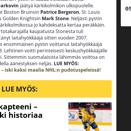
Barkovin
jäätyä kärkikolmikon ulkopuolelle.
at Boston Bruinsin
Patrice Bergeron
, St. Louis
s Golden Knightsin
Mark Stone
. Neljästi pystin
kikolmikossa jo kahdeksatta kertaa peräkkäin.
totakarajalla kaupatusta Stonesta tuli
änyt laitahyökkääjä sitten vuoden 2007.
s ensimmäinen pystin voittanut laitahyökkääjä
. Lehtinen voitti perinteisesti keskushyökkääjälle
ti. Sittemmin suomalaisista lähimmäs voittoa on
udella äänestyksen neljäs.
LUE MYÖS:
 – iski kaksi maalia NHL:n pudotuspeleissä!
LUE MYÖS:
 kapteeni –
ki historiaa