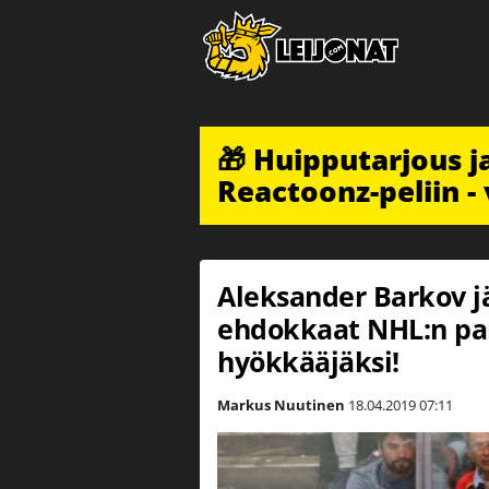
🎁 Huipputarjous 
Reactoonz-peliin - 
Aleksander Barkov jät
ehdokkaat NHL:n par
hyökkääjäksi!
Markus Nuutinen
18.04.2019
07:11