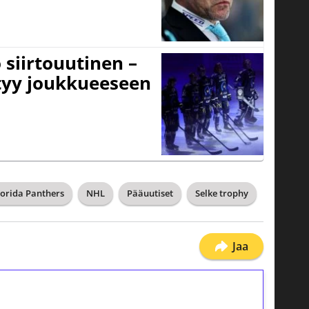
 siirtouutinen –
ttyy joukkueeseen
lorida Panthers
NHL
Pääuutiset
Selke trophy
Jaa
ilmaiskierroksia ilman