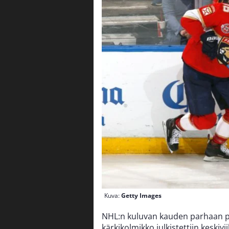
Kuva:
Getty Images
NHL:n kuluvan kauden parhaan p
kärkikolmikko julkistettiin keskiv