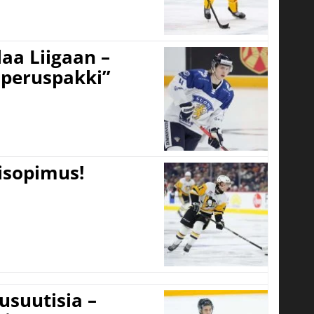
aa Liigaan –
peruspakki”
tisopimus!
usuutisia –