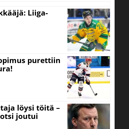
kääjä: Liiga-
opimus purettiin
ura!
aja löysi töitä –
otsi joutui