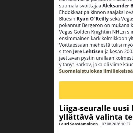
suomalaisvoittajaa
Aleksander 
Ehdokkaat palkinnon saajaksi ov
Bluesin
Ryan O´Reilly
sekä Vega
pokannut Bergeron on mukana kär
Vegas Golden Knightiin NHL:n siir
ensimmäinen kärkikolmikkoon ylt
Voittaessaan miehestä tulisi myö
sitten
Jere Lehtisen
ja kesän 2003
jaettavan pystin urallaan kolmes
yltänyt Barkov, joka oli viime ka
Suomalaistulokas ilmiliekeissä
Liiga-seuralle uusi
yllättävä valinta te
Lauri Saastamoinen
|
07.08.2026
10:27