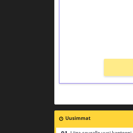
kierrätystä!
Talleta 1€
Saat heti 50 ilmaiskierr
kierros)!
Ei kierrätysvaatimusta!
Uusimmat