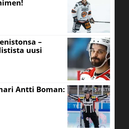
 nimen!
eenistonsa –
istista uusi
mari Antti Boman: