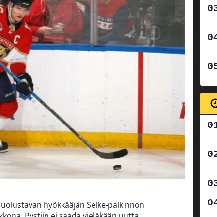
uolustavan hyökkääjän Selke-palkinnon
iikkona. Pystiin ei saada vieläkään uutta