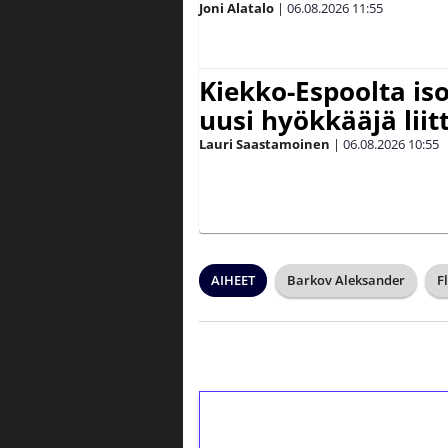
Joni Alatalo
|
06.08.2026
11:55
Kiekko-Espoolta iso
uusi hyökkääjä lii
Lauri Saastamoinen
|
06.08.2026
10:55
AIHEET
Barkov Aleksander
F
1€ = 10€ arvosta 