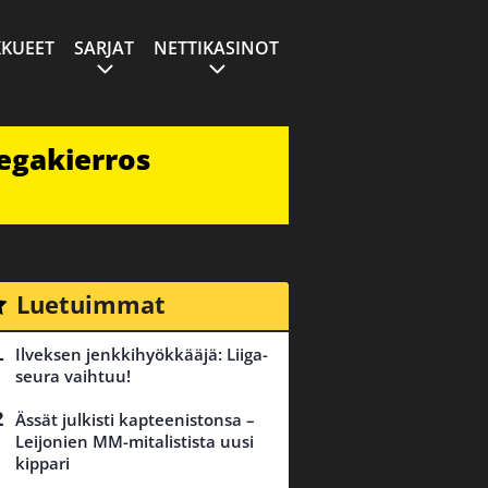
KUEET
SARJAT
NETTIKASINOT
egakierros
Luetuimmat
Ilveksen jenkkihyökkääjä: Liiga-
seura vaihtuu!
Ässät julkisti kapteenistonsa –
Leijonien MM-mitalistista uusi
kippari