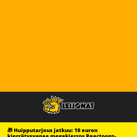
🎁 Huipputarjous jatkuu: 10 euron
kierrätysvapaa megakierros Reactoonz-