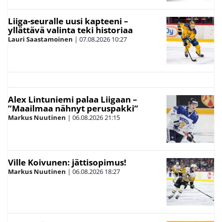
Liiga-seuralle uusi kapteeni –
yllättävä valinta teki historiaa
Lauri Saastamoinen
|
07.08.2026
10:27
Alex Lintuniemi palaa Liigaan –
”Maailmaa nähnyt peruspakki”
Markus Nuutinen
|
06.08.2026
21:15
Ville Koivunen: jättisopimus!
Markus Nuutinen
|
06.08.2026
18:27