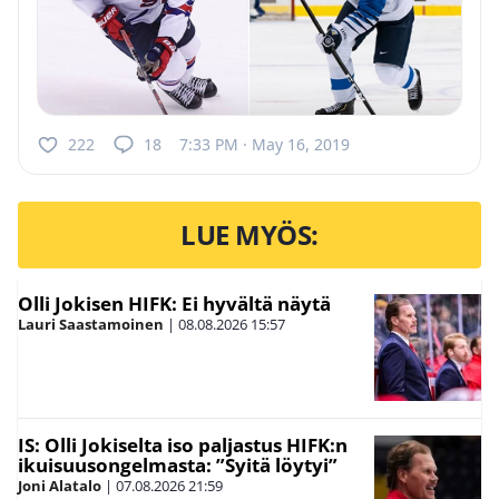
222
18
7:33 PM · May 16, 2019
LUE MYÖS:
Olli Jokisen HIFK: Ei hyvältä näytä
Lauri Saastamoinen
|
08.08.2026
15:57
IS: Olli Jokiselta iso paljastus HIFK:n
ikuisuusongelmasta: ”Syitä löytyi”
Joni Alatalo
|
07.08.2026
21:59