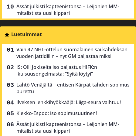
Ässät julkisti kapteenistonsa – Leijonien MM-
mitalistista uusi kippari
Luetuimmat
Vain 47 NHL-ottelun suomalainen sai kahdeksan
vuoden jättidiilin – nyt GM paljastaa miksi
IS: Olli Jokiselta iso paljastus HIFK:n
ikuisuusongelmasta: ”Syitä löytyi”
Lähtö Venäjältä – entisen Kärpät-tähden sopimus
purettu
Ilveksen jenkkihyökkääjä: Liiga-seura vaihtuu!
Kiekko-Espoo: iso sopimusuutinen!
Ässät julkisti kapteenistonsa – Leijonien MM-
mitalistista uusi kippari