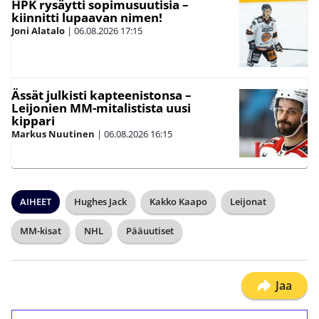
HPK rysäytti sopimusuutisia –
kiinnitti lupaavan nimen!
Joni Alatalo
|
06.08.2026
17:15
Ässät julkisti kapteenistonsa –
Leijonien MM-mitalistista uusi
kippari
Markus Nuutinen
|
06.08.2026
16:15
AIHEET
Hughes Jack
Kakko Kaapo
Leijonat
MM-kisat
NHL
Pääuutiset
Jaa