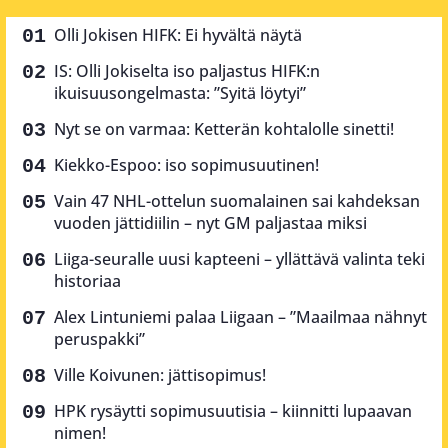
Olli Jokisen HIFK: Ei hyvältä näytä
IS: Olli Jokiselta iso paljastus HIFK:n
ikuisuusongelmasta: ”Syitä löytyi”
Nyt se on varmaa: Ketterän kohtalolle sinetti!
Kiekko-Espoo: iso sopimusuutinen!
Vain 47 NHL-ottelun suomalainen sai kahdeksan
vuoden jättidiilin – nyt GM paljastaa miksi
Liiga-seuralle uusi kapteeni – yllättävä valinta teki
historiaa
Alex Lintuniemi palaa Liigaan – ”Maailmaa nähnyt
peruspakki”
Ville Koivunen: jättisopimus!
HPK rysäytti sopimusuutisia – kiinnitti lupaavan
nimen!