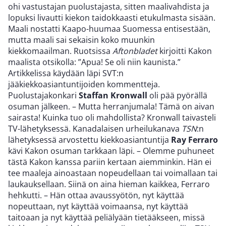
ohi vastustajan puolustajasta, sitten maalivahdista ja
lopuksi livautti kiekon taidokkaasti etukulmasta sisään.
Maali nostatti Kaapo-huumaa Suomessa entisestään,
mutta maali sai sekaisin koko muunkin
kiekkomaailman. Ruotsissa
Aftonbladet
kirjoitti Kakon
maalista otsikolla: ”Apua! Se oli niin kaunista.”
Artikkelissa käydään läpi SVT:n
jääkiekkoasiantuntijoiden kommentteja.
Puolustajakonkari
Staffan Kronwall
oli pää pyörällä
osuman jälkeen. – Mutta herranjumala! Tämä on aivan
sairasta! Kuinka tuo oli mahdollista? Kronwall taivasteli
TV-lähetyksessä. Kanadalaisen urheilukanava
TSN
:n
lähetyksessä arvostettu kiekkoasiantuntija
Ray Ferraro
kävi Kakon osuman tarkkaan läpi. – Olemme puhuneet
tästä Kakon kanssa pariin kertaan aiemminkin. Hän ei
tee maaleja ainoastaan nopeudellaan tai voimallaan tai
laukauksellaan. Siinä on aina hieman kaikkea, Ferraro
hehkutti. – Hän ottaa avaussyötön, nyt käyttää
nopeuttaan, nyt käyttää voimaansa, nyt käyttää
taitoaan ja nyt käyttää peliälyään tietääkseen, missä