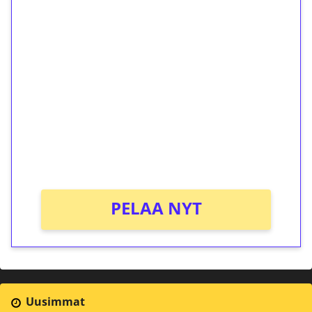
1€ = 10€ arvosta
ilmaiskierroksia ilman
kierrätystä!
Talleta 1€
Saat heti 50 ilmaiskierrosta Tuohi 1000 -
peliin (arvo 0,20€ per kierros)!
Ei kierrätysvaatimusta!
PELAA NYT
Uusimmat