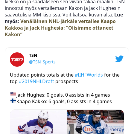
kiekko on ja saadakseen sen viivan takaa maaliin. TSN
innostui myös vertailemaan Kakon ja Jack Hughesin
saavutuksia MM-kisoissa. Voit katsoa kuvan alta.
Lue
myös:
Venäläinen NHL-järkäle vertailee Kaapo
Kakkoa ja Jack Hughesia: ”Olisimme ottaneet
Kakon”
TSN
@TSN_Sports
Updated points totals at the
#IIHFWorlds
for the
top
#2019NHLDraft
prospects
Jack Hughes: 0 goals, 0 assists in 4 games
Kaapo Kakko: 6 goals, 0 assists in 4 games