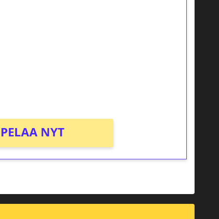
ilmaiskierroksia ilman
osta Tuohi 1000 -peliin (arvo 0,20€ per
PELAA NYT