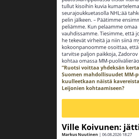
tullut kisoihin kuvia kumartele
seurajoukkuetasolla NHL:ää tah
pelin jälkeen. – Päätimme ensim
peliämme. Kun pelaamme omaa p
vauhdissamme. Tiesimme, että jos
he tekevät virheitä ja niin siinä
kokoonpanoomme osoittaa, että 
tarvitse paljon paikkoja, Zadoro
kohtaa omassa MM-puolivälieräot
”Ruotsi voittaa yhdeksän kert
Suomen mahdollisuudet MM-pu
kuulleetkaan näistä kavereista
Leijonien kohtaamiseen?
Ville Koivunen: jät
Markus Nuutinen
|
06.08.2026
18:27