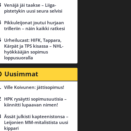
Venäjä jäi taakse – Liiga-
pistetykin uusi seura selvisi
Pikkuleijonat joutui hurjaan
trilleriin – näin kaikki ratkesi
Urheilucast: HIFK, Tappara,
Kärpät ja TPS kisassa – NHL-
hyökkääjän sopimus
loppusuoralla
Uusimmat
Ville Koivunen: jättisopimus!
HPK rysäytti sopimusuutisia –
kiinnitti lupaavan nimen!
Ässät julkisti kapteenistonsa –
Leijonien MM-mitalistista uusi
kippari