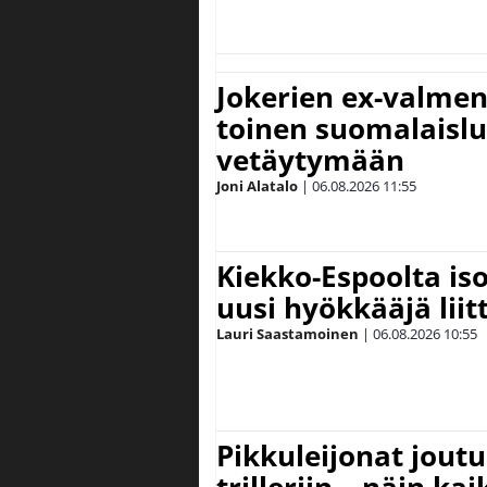
Jokerien ex-valment
toinen suomalaislu
vetäytymään
Joni Alatalo
|
06.08.2026
11:55
Kiekko-Espoolta iso
uusi hyökkääjä lii
Lauri Saastamoinen
|
06.08.2026
10:55
Pikkuleijonat joutu
trilleriin – näin kai