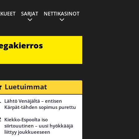
KUEET
SARJAT
NETTIKASINOT
egakierros
Luetuimmat
Lähtö Venäjältä – entisen
Kärpät-tähden sopimus purettu
Kiekko-Espoolta iso
siirtouutinen – uusi hyökkääjä
liittyy joukkueeseen