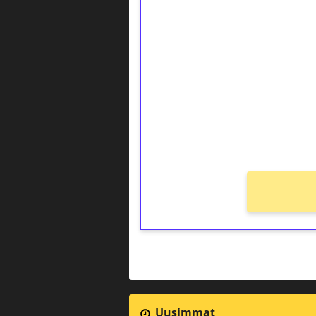
1€ = 10€ arvosta 
kierrätystä!
Talleta 1€
Saat heti 50 ilmaiskierr
kierros)!
Ei kierrätysvaatimusta!
Uusimmat