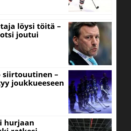
aja löysi töitä –
otsi joutui
 siirtouutinen –
ttyy joukkueeseen
i hurjaan
kki ratkesi