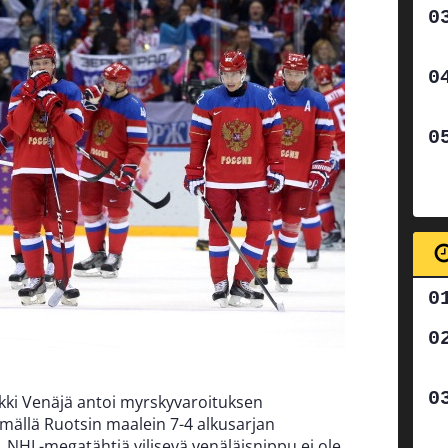
ki Venäjä antoi myrskyvaroituksen
mällä Ruotsin maalein 7-4 alkusarjan
. NHL-megatähtiä vilisevä venäläisnippu ei ole