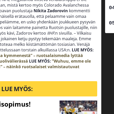
maan, mistä kertoo myös Colorado Avalanchessa
koavan puolustaja
Nikita Zadorovin
kommentti
mäisellä erätauolla, että pelaamme vain omaa
eliämme, en usko yhdenkään joukkueen pysyvän
 vain laitamme painetta Ruotsin puolustajille, niin
 myös kävi, Zadorov kertoo
IIHF
:n sivuilla. – Vilkaisu
jokainen ketju pystyy tekemään maaleja. Emme
v toteaa melko kiistämättömän tosiasian. Venäjä
telussaan torstain alkuillassa USA:n.
LUE MYÖS:
aa kymmenestä” – ruotsalaismedia lyttää
olivälierässä
LUE MYÖS:
”Wuhuu, emme ole
” – näinkö ruotsalaiset valmistautuvat
LUE MYÖS:
tisopimus!