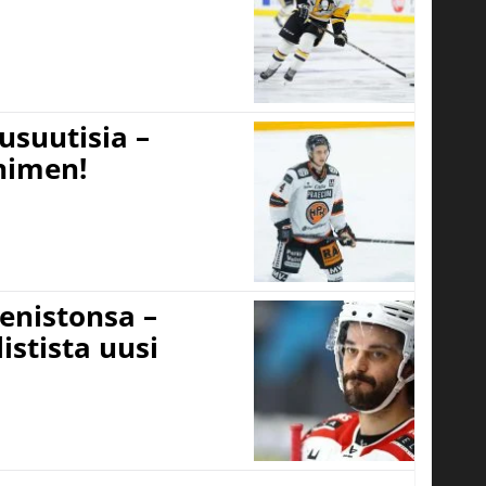
usuutisia –
 nimen!
eenistonsa –
istista uusi