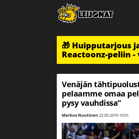
🎁 Huipputarjous 
Reactoonz-peliin - 
Venäjän tähtipuolus
pelaamme omaa pel
pysy vauhdissa”
Markus Nuutinen
22.05.2019
10:01