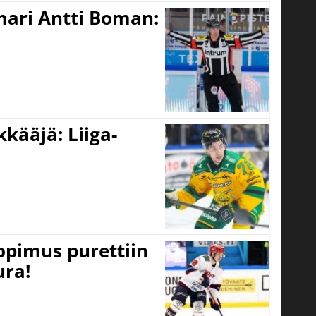
mari Antti Boman:
kääjä: Liiga-
opimus purettiin
ura!