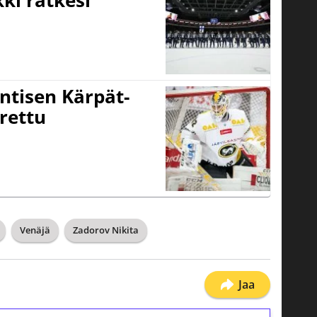
ntisen Kärpät-
rettu
Venäjä
Zadorov Nikita
Jaa