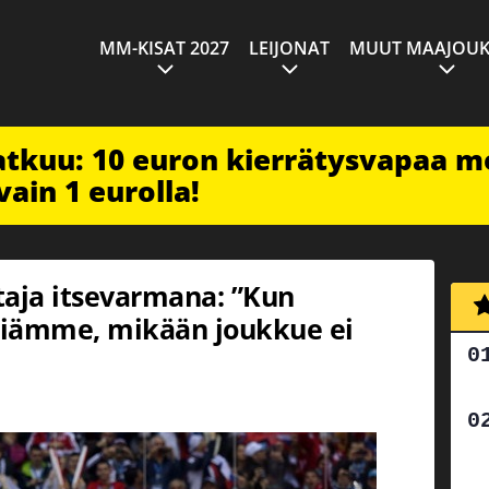
MM-KISAT 2027
LEIJONAT
MUUT MAAJOUK
jatkuu: 10 euron kierrätysvapaa m
vain 1 eurolla!
taja itsevarmana: ”Kun
iämme, mikään joukkue ei