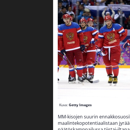
Kuva:
Getty Images
MM-kisojen suurin ennakkosuosik
maalintekopotentiaalistaan jyrää
päätöskamppailussa tiistai-iltana