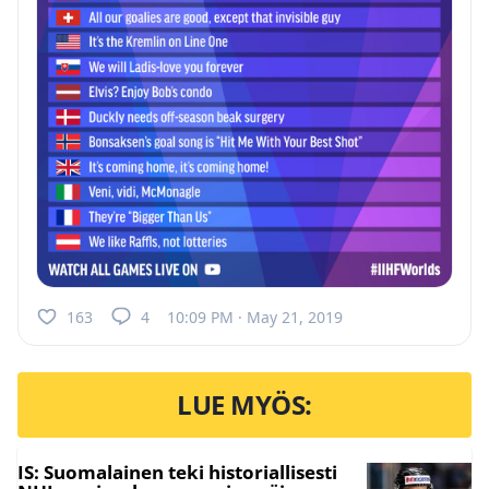
163
4
10:09 PM · May 21, 2019
LUE MYÖS:
IS: Suomalainen teki historiallisesti