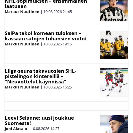
NHL-sopimuksen – ensimmäinen
laatuaan
Markus Nuutinen
|
10.08.2026
21:45
SaiPa takoi komean tuloksen –
kassaan satojen tuhansien voitot
Markus Nuutinen
|
10.08.2026
19:15
Liiga-seura takavuosien SHL-
pistelingon kintereillä –
”Neuvottelut käynnissä”
Markus Nuutinen
|
10.08.2026
16:25
Leevi Selänne: uusi joukkue
Suomesta!
Joni Alatalo
|
10.08.2026
14:27