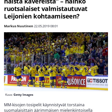
näistä kavereista” – näinkö
ruotsalaiset valmistautuvat
Leijonien kohtaamiseen?
Markus Nuutinen
22.05.2019
08:01
Kuva:
Getty Images
MM-kisojen tosipelit käynnistyvät torstaina
suomalaisittain äärimmäisen mielenkiintoisella