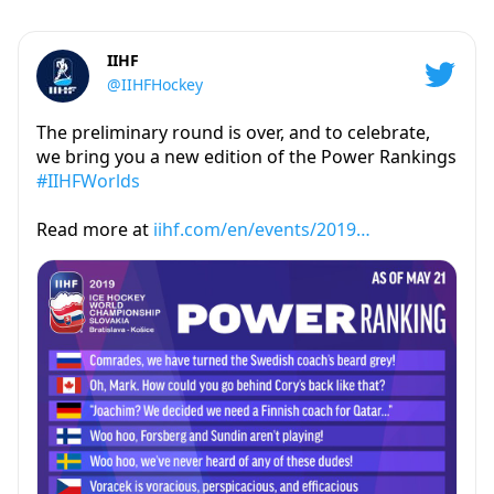
IIHF
@IIHFHockey
The preliminary round is over, and to celebrate,
we bring you a new edition of the Power Rankings
#IIHFWorlds
Read more at
iihf.com/en/events/2019…