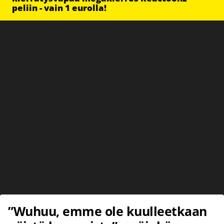
peliin - vain 1 eurolla!
”Wuhuu, emme ole kuulleetkaan