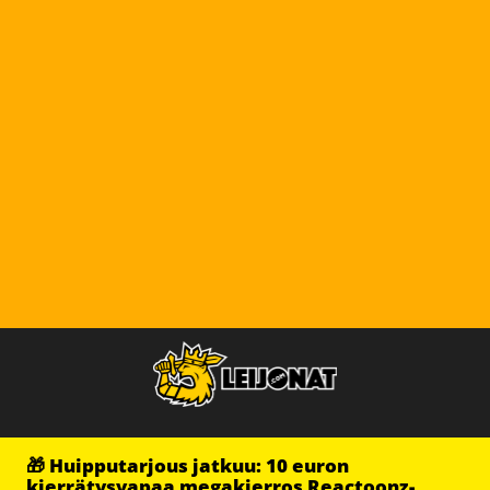
🎁 Huipputarjous jatkuu: 10 euron
kierrätysvapaa megakierros Reactoonz-