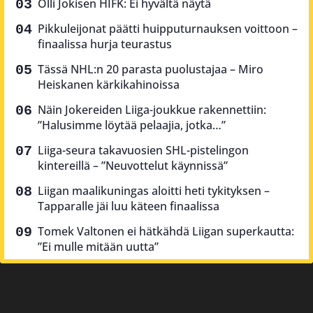
Olli Jokisen HIFK: Ei hyvältä näytä
Pikkuleijonat päätti huipputurnauksen voittoon –
finaalissa hurja teurastus
Tässä NHL:n 20 parasta puolustajaa – Miro
Heiskanen kärkikahinoissa
Näin Jokereiden Liiga-joukkue rakennettiin:
”Halusimme löytää pelaajia, jotka…”
Liiga-seura takavuosien SHL-pistelingon
kintereillä – ”Neuvottelut käynnissä”
Liigan maalikuningas aloitti heti tykityksen –
Tapparalle jäi luu käteen finaalissa
Tomek Valtonen ei hätkähdä Liigan superkautta:
”Ei mulle mitään uutta”