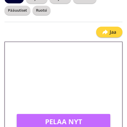
Pääuutiset
Ruotsi
Jaa
🎁 Huipputarjous jatkuu: 10
euron kierrätysvapaa
megakierros Reactoonz-
peliin – vain 1 eurolla!
Peli: Reactoonz
Vain uusille asiakkaille!
PELAA NYT