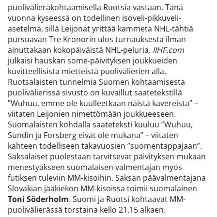
puolivälieräkohtaamisella Ruotsia vastaan. Tänä
vuonna kyseessä on todellinen isoveli-pikkuveli-
asetelma, sillä Leijonat yrittää kammeta NHL-tähtiä
pursuavan Tre Kronorin ulos turnauksesta ilman
ainuttakaan kokopäiväistä NHL-peluria.
IIHF.com
julkaisi hauskan some-päivityksen joukkueiden
kuvitteellisista mietteistä puolivälierien alla.
Ruotsalaisten tunnelmia Suomen kohtaamisesta
puolivälierissä sivusto on kuvaillut saatetekstillä
”Wuhuu, emme ole kuulleetkaan näistä kavereista” –
viitaten Leijonien nimettömään joukkueeseen.
Suomalaisten kohdalla saateteksti kuuluu ”Wuhuu,
Sundin ja Forsberg eivät ole mukana” – viitaten
kahteen todelliseen takavuosien ”suomentappajaan”.
Saksalaiset puolestaan tarvitsevat päivityksen mukaan
menestyäkseen suomalaisen valmentajan myös
futiksen tuleviin MM-kisoihin. Saksan päävalmentajana
Slovakian jääkiekon MM-kisoissa toimii suomalainen
Toni Söderholm
. Suomi ja Ruotsi kohtaavat MM-
puolivälierässä torstaina kello 21.15 alkaen.