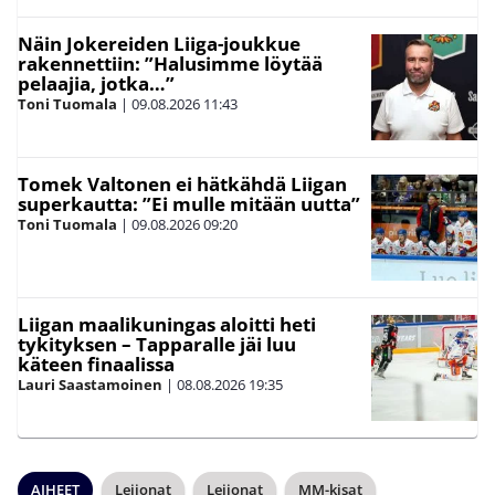
Näin Jokereiden Liiga-joukkue
rakennettiin: ”Halusimme löytää
pelaajia, jotka…”
Toni Tuomala
|
09.08.2026
11:43
Tomek Valtonen ei hätkähdä Liigan
superkautta: ”Ei mulle mitään uutta”
Toni Tuomala
|
09.08.2026
09:20
Liigan maalikuningas aloitti heti
tykityksen – Tapparalle jäi luu
käteen finaalissa
Lauri Saastamoinen
|
08.08.2026
19:35
AIHEET
Leijonat
Leijonat
MM-kisat