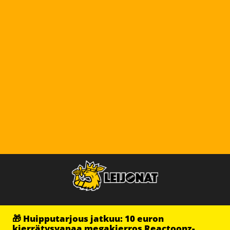
🎁 Huipputarjous jatkuu: 10 euron
kierrätysvapaa megakierros Reactoonz-