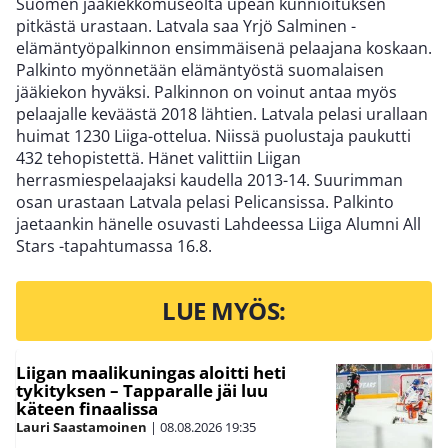
Suomen jääkiekkomuseolta upean kunnioituksen
pitkästä urastaan. Latvala saa Yrjö Salminen -
elämäntyöpalkinnon ensimmäisenä pelaajana koskaan.
Palkinto myönnetään elämäntyöstä suomalaisen
jääkiekon hyväksi. Palkinnon on voinut antaa myös
pelaajalle keväästä 2018 lähtien. Latvala pelasi urallaan
huimat 1230 Liiga-ottelua. Niissä puolustaja paukutti
432 tehopistettä. Hänet valittiin Liigan
herrasmiespelaajaksi kaudella 2013-14. Suurimman
osan urastaan Latvala pelasi Pelicansissa. Palkinto
jaetaankin hänelle osuvasti Lahdeessa Liiga Alumni All
Stars -tapahtumassa 16.8.
LUE MYÖS:
Liigan maalikuningas aloitti heti
tykityksen – Tapparalle jäi luu
käteen finaalissa
Lauri Saastamoinen
|
08.08.2026
19:35