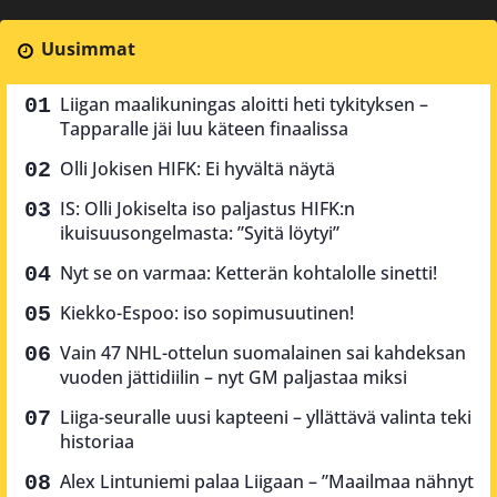
Uusimmat
Liigan maalikuningas aloitti heti tykityksen –
Tapparalle jäi luu käteen finaalissa
Olli Jokisen HIFK: Ei hyvältä näytä
IS: Olli Jokiselta iso paljastus HIFK:n
ikuisuusongelmasta: ”Syitä löytyi”
Nyt se on varmaa: Ketterän kohtalolle sinetti!
Kiekko-Espoo: iso sopimusuutinen!
Vain 47 NHL-ottelun suomalainen sai kahdeksan
vuoden jättidiilin – nyt GM paljastaa miksi
Liiga-seuralle uusi kapteeni – yllättävä valinta teki
historiaa
Alex Lintuniemi palaa Liigaan – ”Maailmaa nähnyt