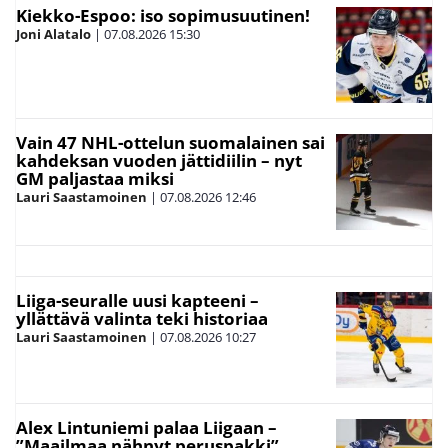
Kiekko-Espoo: iso sopimusuutinen!
Joni Alatalo
|
07.08.2026
15:30
Vain 47 NHL-ottelun suomalainen sai
kahdeksan vuoden jättidiilin – nyt
GM paljastaa miksi
Lauri Saastamoinen
|
07.08.2026
12:46
Liiga-seuralle uusi kapteeni –
yllättävä valinta teki historiaa
Lauri Saastamoinen
|
07.08.2026
10:27
Alex Lintuniemi palaa Liigaan –
”Maailmaa nähnyt peruspakki”