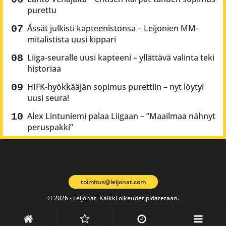
purettu
Ässät julkisti kapteenistonsa – Leijonien MM-
mitalistista uusi kippari
Liiga-seuralle uusi kapteeni – yllättävä valinta teki
historiaa
HIFK-hyökkääjän sopimus purettiin – nyt löytyi
uusi seura!
Alex Lintuniemi palaa Liigaan – ”Maailmaa nähnyt
peruspakki”
toimitus@leijonat.com
© 2026 - Leijonat. Kaikki oikeudet pidätetään.