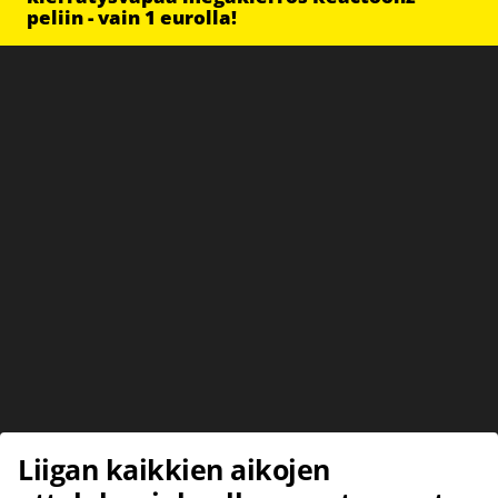
peliin - vain 1 eurolla!
Liigan kaikkien aikojen