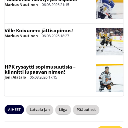
Markus Nuutinen
|
06.08.2026
21:15
Ville Koivunen: jättisopimus!
Markus Nuutinen
|
06.08.2026
18:27
HPK rysäytti sopimusuutisia –
kiinnitti lupaavan nimen!
Joni Alatalo
|
06.08.2026
17:15
AIHEET
Latvala Jan
Liiga
Pääuutiset