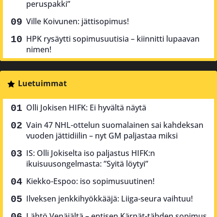
peruspakki”
Ville Koivunen: jättisopimus!
HPK rysäytti sopimusuutisia – kiinnitti lupaavan
nimen!
Luetuimmat
Olli Jokisen HIFK: Ei hyvältä näytä
Vain 47 NHL-ottelun suomalainen sai kahdeksan
vuoden jättidiilin – nyt GM paljastaa miksi
IS: Olli Jokiselta iso paljastus HIFK:n
ikuisuusongelmasta: ”Syitä löytyi”
Kiekko-Espoo: iso sopimusuutinen!
Ilveksen jenkkihyökkääjä: Liiga-seura vaihtuu!
Lähtö Venäjältä – entisen Kärpät-tähden sopimus