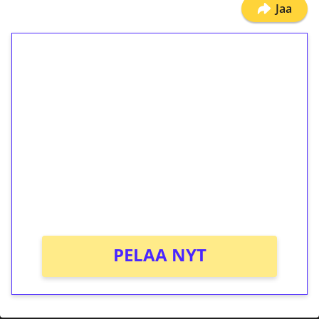
Jaa
1€ = 10€ arvosta
ilmaiskierroksia ilman
kierrätystä!
Talleta 1€
Saat heti 50 ilmaiskierrosta Tuohi 1000 -
peliin (arvo 0,20€ per kierros)!
Ei kierrätysvaatimusta!
PELAA NYT