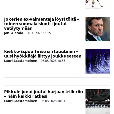
Jokerien ex-valmentaja löysi töitä –
toinen suomalaisluotsi joutui
vetäytymään
Joni Alatalo
|
06.08.2026
11:55
Kiekko-Espoolta iso siirtouutinen –
uusi hyökkääjä liittyy joukkueeseen
Lauri Saastamoinen
|
06.08.2026
10:55
Pikkuleijonat joutui hurjaan trilleriin
– näin kaikki ratkesi
Lauri Saastamoinen
|
06.08.2026
10:01