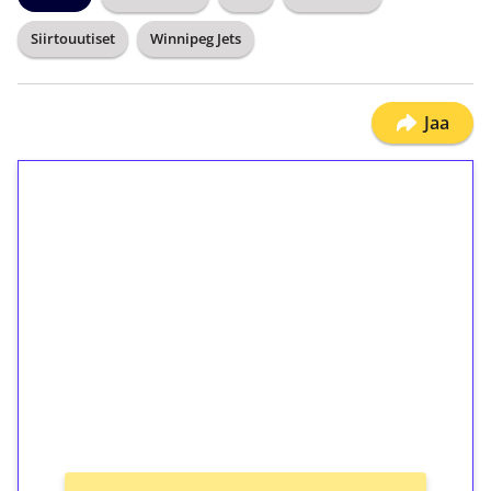
Siirtouutiset
Winnipeg Jets
Jaa
1€ = 10€ arvosta
ilmaiskierroksia ilman
kierrätystä!
Talleta 1€
Saat heti 50 ilmaiskierrosta Tuohi 1000 -
peliin (arvo 0,20€ per kierros)!
Ei kierrätysvaatimusta!