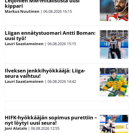
Leijonien MM-mitalistista uusi
kippari
Markus Nuutinen
|
06.08.2026
16:15
Liigan ennätystuomari Antti Boman:
uusi työ!
Lauri Saastamoinen
|
06.08.2026
15:15
Ilveksen jenkkihyökkääjä: Liiga-
seura vaihtuu!
Lauri Saastamoinen
|
06.08.2026
14:42
HIFK-hyökkääjän sopimus purettiin –
nyt löytyi uusi seura!
Joni Alatalo
|
06.08.2026
12:55