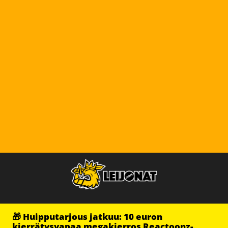
🎁 Huipputarjous jatkuu: 10 euron
kierrätysvapaa megakierros Reactoonz-