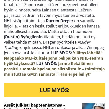
tapahtuisi. Sanon vain, että eri joukkueet ovat olleet
hyvin kiinnostuneita Laineen tilanteesta, LeBrun
paljastaa. LeBrunin tavoin myös toinen arvostettu
NHL-sisäpiiritoimittaja
Darren Dreger
on samoilla
linjoilla. – Jets on keskustellut eri joukkueiden kanssa
mahdollisesta treidistä. Mutta ottaen huomioon
(Dustin) Byfuglienin
tilanteen, heidän on juuri nyt
vaikea tehdä mitään, Dreger pyörittelee
Insider
Trading
-ohjelmassa. NHL:n runkosarja alkaa Winnipeg
Jetsin osalta 4. lokakuuta.
LUE MYÖS:
Yllätys lähellä!
Nappaako MM-kultaleijona pelipaikan NHL-seuran
hyökkäyksestä?
LUE MYÖS:
Jarmo Kekäläinen
passitti suomalaispelaajan siirtolistalle – toimittaja
muistuttaa GM:n sanoista: ”Hän ei pelleillyt”
LUE MYÖS:
Ässät julkisti kapteenistonsa –