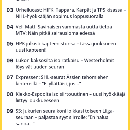
Urheilucast: HIFK, Tappara, Kärpät ja TPS kisassa –
NHL-hyökkääjän sopimus loppusuoralla
Veli-Matti Savinaisen vammasta uutta tietoa –
MTV: Näin pitkä sairausloma edessä
HPK julkisti kapteenistonsa – tässä joukkueen
uusi kapteeni!
Lukon kaksosilta iso ratkaisu – Westerholmit
löysivät uuden seuran
Expressen: SHL-seurat Ässien tehomiehen
kintereillä – ”Ei yllättäisi, jos…”
Kiekko-Espoolta iso siirtouutinen – uusi hyökkääjä
liittyy joukkueeseen
SS: Jukurien seuraikoni loikkasi toiseen Liiga-
seuraan – paljastaa syyt siirrolle: ”En halua
sanoa…”