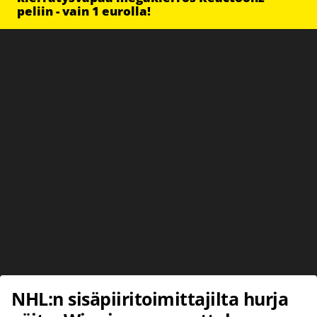
peliin - vain 1 eurolla!
NHL:n sisäpiiritoimittajilta hurja