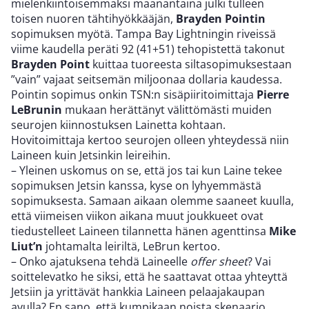
mielenkiintoisemmaksi maanantaina julki tulleen
toisen nuoren tähtihyökkääjän,
Brayden Pointin
sopimuksen myötä. Tampa Bay Lightningin riveissä
viime kaudella peräti 92 (41+51) tehopistettä takonut
Brayden Point
kuittaa tuoreesta siltasopimuksestaan
”vain” vajaat seitsemän miljoonaa dollaria kaudessa.
Pointin sopimus onkin TSN:n sisäpiiritoimittaja
Pierre
LeBrunin
mukaan herättänyt välittömästi muiden
seurojen kiinnostuksen Lainetta kohtaan.
Hovitoimittaja kertoo seurojen olleen yhteydessä niin
Laineen kuin Jetsinkin leireihin.
– Yleinen uskomus on se, että jos tai kun Laine tekee
sopimuksen Jetsin kanssa, kyse on lyhyemmästä
sopimuksesta. Samaan aikaan olemme saaneet kuulla,
että viimeisen viikon aikana muut joukkueet ovat
tiedustelleet Laineen tilannetta hänen agenttinsa
Mike
Liut’n
johtamalta leiriltä, LeBrun kertoo.
– Onko ajatuksena tehdä Laineelle
offer sheet
? Vai
soittelevatko he siksi, että he saattavat ottaa yhteyttä
Jetsiin ja yrittävät hankkia Laineen pelaajakaupan
avulla? En sano, että kumpikaan noista skenaario