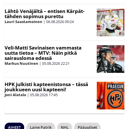
Lähtö Venäjältä – entisen Kärpät-
tähden sopimus purettu
Lauri Saastamoinen
|
06.08.2026
09:24
Veli-Matti Savinaisen vammasta
uutta tietoa – MTV: Näin pitkä
sairausloma edessä
Markus Nuutinen
|
05.08.2026
22:21
HPK julkisti kapteenistonsa – tässä
joukkueen uusi kapteeni!
Joni Alatalo
|
05.08.2026
17:45
AIHEET
Laine Patrik
NHL
Pääuutiset