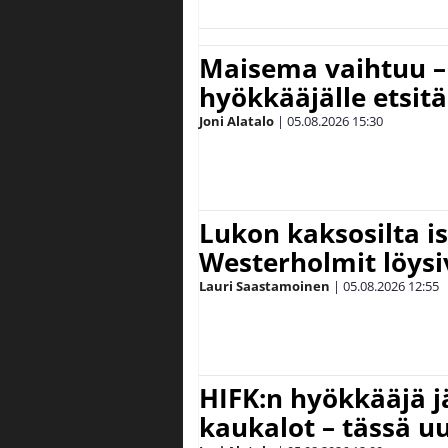
Maisema vaihtuu – 
hyökkääjälle etsit
Joni Alatalo
|
05.08.2026
15:30
Lukon kaksosilta is
Westerholmit löys
Lauri Saastamoinen
|
05.08.2026
12:55
HIFK:n hyökkääjä 
kaukalot – tässä uu