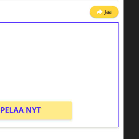
Jaa
ilmaiskierroksia ilman
osta Tuohi 1000 -peliin (arvo 0,20€ per
PELAA NYT