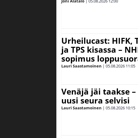
Joni Alatalo
|
05.08.2026
12:00
Urheilucast: HIFK,
ja TPS kisassa – N
sopimus loppusuor
Lauri Saastamoinen
|
05.08.2026
11:05
Venäjä jäi taakse –
uusi seura selvisi
Lauri Saastamoinen
|
05.08.2026
10:15