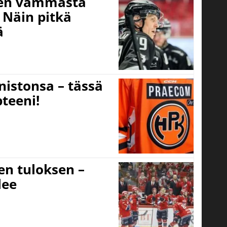
isen vammasta
 Näin pitkä
ä
nistonsa – tässä
teeni!
sen tuloksen –
lee