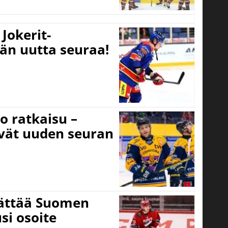
Jokerit-
ään uutta seuraa!
o ratkaisu –
ivät uuden seuran
jättää Suomen
si osoite