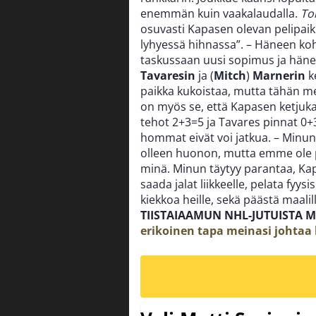
enemmän kuin vaakalaudalla.
To
osuvasti Kapasen olevan pelipaikk
lyhyessä hihnassa”.
– Häneen koh
taskussaan uusi sopimus ja hänel
Tavaresin
ja (
Mitch
)
Marnerin
ke
paikka kukoistaa, mutta tähän m
on myös se, että Kapasen ketjukav
tehot 2+3=5 ja Tavares pinnat 0+
hommat eivät voi jatkua.
– Minun
olleen huonon, mutta emme ole 
minä. Minun täytyy parantaa, K
saada jalat liikkeelle, pelata fyys
kiekkoa heille, sekä päästä maali
TIISTAIAAMUN NHL-JUTUISTA 
erikoinen tapa meinasi johtaa