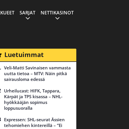
KUEET
SARJAT
NETTIKASINOT
Luetuimmat
Veli-Matti Savinaisen vammasta
uutta tietoa – MTV: Näin pitkä
sairausloma edessä
Urheilucast: HIFK, Tappara,
Kärpät ja TPS kisassa – NHL-
hyökkääjän sopimus
loppusuoralla
Expressen: SHL-seurat Ässien
tehomiehen kintereillä – ”Ei