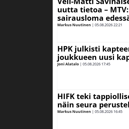
Veli-Matti Savina
uutta tietoa – MTV:
sairausloma edess
Markus Nuutinen
|
05.08.2026
22:21
HPK julkisti kaptee
joukkueen uusi kap
Joni Alatalo
|
05.08.2026
17:45
HIFK teki tappiolli
näin seura peruste
Markus Nuutinen
|
05.08.2026
16:45