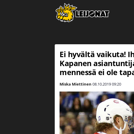
Ei hyvältä vaikuta! I
Kapanen asiantuntij
mennessä ei ole tap
Miska Miettinen
08.10.2019
09:20