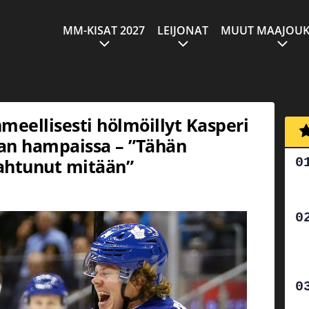
MM-KISAT 2027
LEIJONAT
MUUT MAAJOUK
hmeellisesti hölmöillyt Kasperi
an hampaissa – ”Tähän
ahtunut mitään”