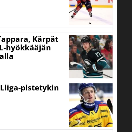
 Tappara, Kärpät
HL-hyökkääjän
alla
 Liiga-pistetykin