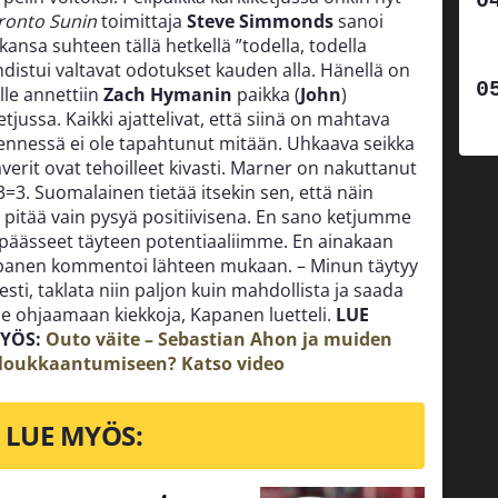
ronto Sunin
toimittaja
Steve Simmonds
sanoi
ansa suhteen tällä hetkellä ”todella, todella
distui valtavat odotukset kauden alla. Hänellä on
le annettiin
Zach Hymanin
paikka (
John
)
tjussa. Kaikki ajattelivat, että siinä on mahtava
ennessä ei ole tapahtunut mitään.
Uhkaava seikka
erit ovat tehoilleet kivasti. Marner on nakuttanut
3=3.
Suomalainen tietää itsekin sen, että näin
 pitää vain pysyä positiivisena. En sano ketjumme
päässeet täyteen potentiaaliimme. En ainakaan
apanen kommentoi lähteen mukaan.
– Minun täytyy
isesti, taklata niin paljon kuin mahdollista ja saada
lle ohjaamaan kiekkoja, Kapanen luetteli.
LUE
MYÖS:
Outo väite – Sebastian Ahon ja muiden
 loukkaantumiseen? Katso video
LUE MYÖS: