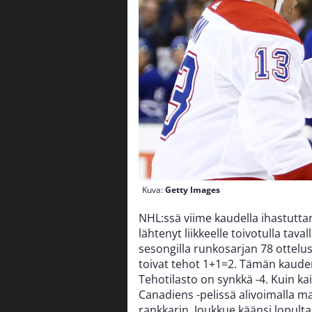
Kuva:
Getty Images
NHL:ssä viime kaudella ihastutt
lähtenyt liikkeelle toivotulla ta
sesongilla runkosarjan 78 ottelu
toivat tehot 1+1=2.
Tämän kauden 
Tehotilasto on synkkä -4. Kuin k
Canadiens -pelissä alivoimalla m
rankkarin. Joukkue käänsi lopulta 