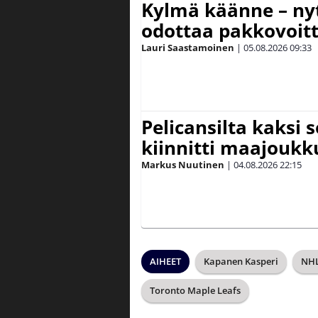
Kylmä käänne – nyt
odottaa pakkovoit
Lauri Saastamoinen
|
05.08.2026
09:33
Pelicansilta kaksi 
kiinnitti maajouk
Markus Nuutinen
|
04.08.2026
22:15
AIHEET
Kapanen Kasperi
NH
Toronto Maple Leafs