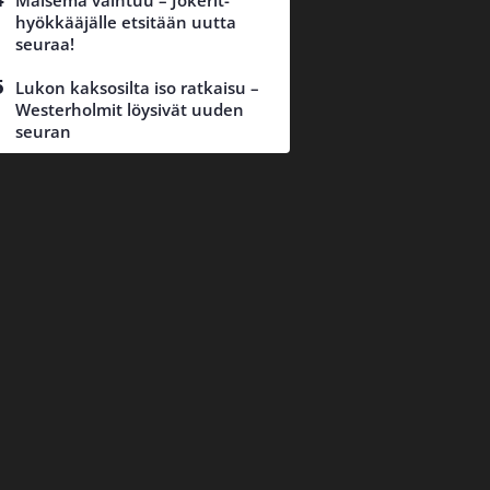
Maisema vaihtuu – Jokerit-
hyökkääjälle etsitään uutta
seuraa!
Lukon kaksosilta iso ratkaisu –
Westerholmit löysivät uuden
seuran