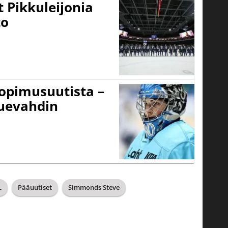
 Pikkuleijonia
to
sopimusuutista –
kuevahdin
L
Pääuutiset
Simmonds Steve