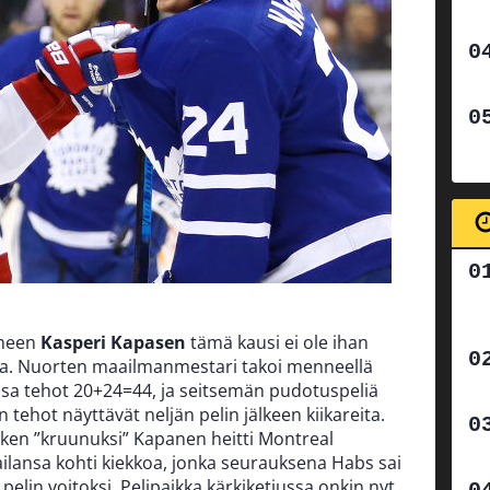
aneen
Kasperi Kapasen
tämä kausi ei ole ihan
valla. Nuorten maailmanmestari takoi menneellä
ssa tehot 20+24=44, ja seitsemän pudotuspeliä
tehot näyttävät neljän pelin jälkeen kiikareita.
aiken ”kruunuksi” Kapanen heitti Montreal
ailansa kohti kiekkoa, jonka seurauksena Habs sai
pelin voitoksi.
Pelipaikka kärkiketjussa onkin nyt