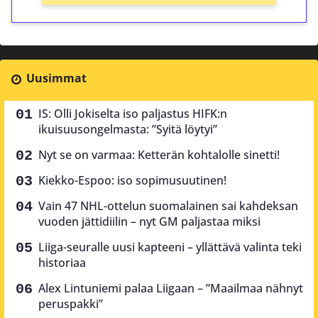
Uusimmat
IS: Olli Jokiselta iso paljastus HIFK:n
ikuisuusongelmasta: ”Syitä löytyi”
Nyt se on varmaa: Ketterän kohtalolle sinetti!
Kiekko-Espoo: iso sopimusuutinen!
Vain 47 NHL-ottelun suomalainen sai kahdeksan
vuoden jättidiilin – nyt GM paljastaa miksi
Liiga-seuralle uusi kapteeni – yllättävä valinta teki
historiaa
Alex Lintuniemi palaa Liigaan – ”Maailmaa nähnyt
peruspakki”