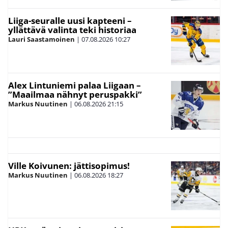
Liiga-seuralle uusi kapteeni –
yllättävä valinta teki historiaa
Lauri Saastamoinen
|
07.08.2026
10:27
Alex Lintuniemi palaa Liigaan –
”Maailmaa nähnyt peruspakki”
Markus Nuutinen
|
06.08.2026
21:15
Ville Koivunen: jättisopimus!
Markus Nuutinen
|
06.08.2026
18:27