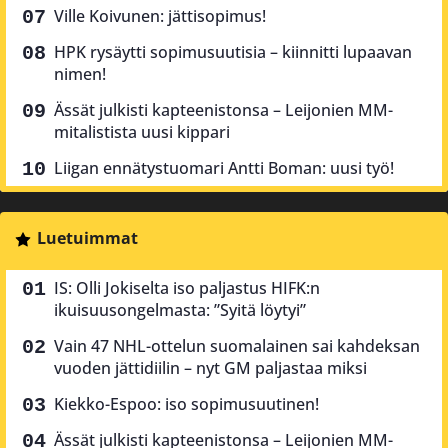
Ville Koivunen: jättisopimus!
HPK rysäytti sopimusuutisia – kiinnitti lupaavan
nimen!
Ässät julkisti kapteenistonsa – Leijonien MM-
mitalistista uusi kippari
Liigan ennätystuomari Antti Boman: uusi työ!
Luetuimmat
IS: Olli Jokiselta iso paljastus HIFK:n
ikuisuusongelmasta: ”Syitä löytyi”
Vain 47 NHL-ottelun suomalainen sai kahdeksan
vuoden jättidiilin – nyt GM paljastaa miksi
Kiekko-Espoo: iso sopimusuutinen!
Ässät julkisti kapteenistonsa – Leijonien MM-