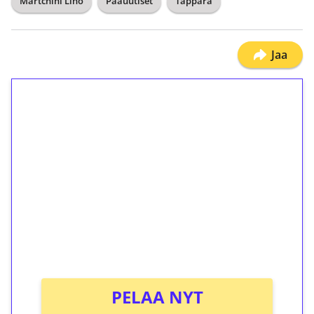
Martchini Lino
Pääuutiset
Tappara
Jaa
1€ = 10€ arvosta
ilmaiskierroksia ilman
kierrätystä!
Talleta 1€
Saat heti 50 ilmaiskierrosta Tuohi 1000 -
peliin (arvo 0,20€ per kierros)!
Ei kierrätysvaatimusta!
PELAA NYT