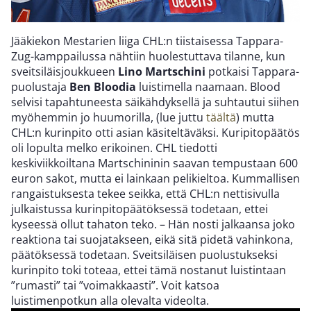
Jääkiekon Mestarien liiga CHL:n tiistaisessa Tappara-
Zug-kamppailussa nähtiin huolestuttava tilanne, kun
sveitsiläisjoukkueen
Lino Martschini
potkaisi Tappara-
puolustaja
Ben Bloodia
luistimella naamaan. Blood
selvisi tapahtuneesta säikähdyksellä ja suhtautui siihen
myöhemmin jo huumorilla, (lue juttu
täältä
) mutta
CHL:n kurinpito otti asian käsiteltäväksi. Kuripitopäätös
oli lopulta melko erikoinen. CHL tiedotti
keskiviikkoiltana Martschininin saavan tempustaan 600
euron sakot, mutta ei lainkaan pelikieltoa. Kummallisen
rangaistuksesta tekee seikka, että CHL:n nettisivulla
julkaistussa kurinpitopäätöksessä todetaan, ettei
kyseessä ollut tahaton teko. – Hän nosti jalkaansa joko
reaktiona tai suojatakseen, eikä sitä pidetä vahinkona,
päätöksessä todetaan. Sveitsiläisen puolustukseksi
kurinpito toki toteaa, ettei tämä nostanut luistintaan
”rumasti” tai ”voimakkaasti”. Voit katsoa
luistimenpotkun alla olevalta videolta.