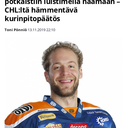
potkaistiin luistimella naamaan –
CHL:ltä hämmentävä
kurinpitopäätös
Toni Pönniö
13.11.2019
22:10