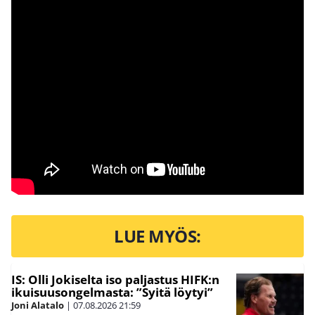
LUE MYÖS:
IS: Olli Jokiselta iso paljastus HIFK:n
ikuisuusongelmasta: ”Syitä löytyi”
Joni Alatalo
|
07.08.2026
21:59