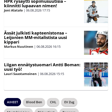
HPK rysäytti sopimusuutisia –
kiinnitti lupaavan nimen!
Joni Alatalo
|
06.08.2026
17:15
Ässät julkisti kapteenistonsa –
Leijonien MM-mitalistista uusi
kippari
Markus Nuutinen
|
06.08.2026
16:15
Liigan ennätystuomari Antti Boman:
uusi työ!
Lauri Saastamoinen
|
06.08.2026
15:15
AIHEET
Blood Ben
CHL
EV Zug