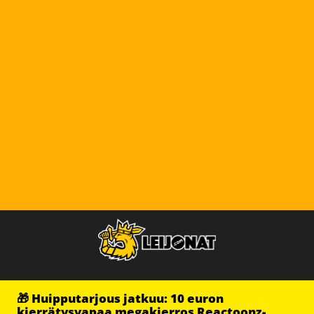
🎁 Huipputarjous jatkuu: 10 euron
kierrätysvapaa megakierros Reactoonz-