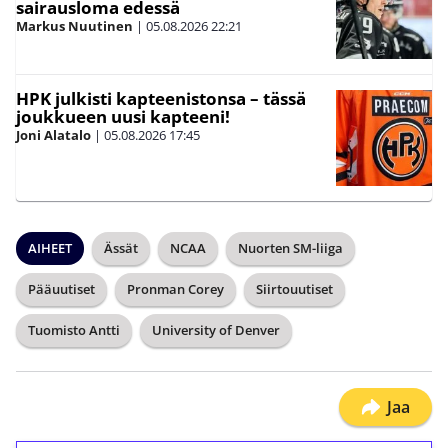
sairausloma edessä
Markus Nuutinen
|
05.08.2026
22:21
HPK julkisti kapteenistonsa – tässä
joukkueen uusi kapteeni!
Joni Alatalo
|
05.08.2026
17:45
AIHEET
Ässät
NCAA
Nuorten SM-liiga
Pääuutiset
Pronman Corey
Siirtouutiset
Tuomisto Antti
University of Denver
Jaa