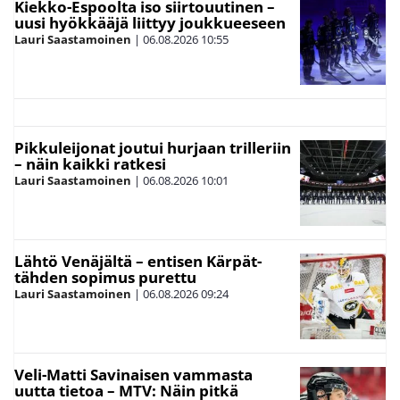
Kiekko-Espoolta iso siirtouutinen –
uusi hyökkääjä liittyy joukkueeseen
Lauri Saastamoinen
|
06.08.2026
10:55
Pikkuleijonat joutui hurjaan trilleriin
– näin kaikki ratkesi
Lauri Saastamoinen
|
06.08.2026
10:01
Lähtö Venäjältä – entisen Kärpät-
tähden sopimus purettu
Lauri Saastamoinen
|
06.08.2026
09:24
Veli-Matti Savinaisen vammasta
uutta tietoa – MTV: Näin pitkä