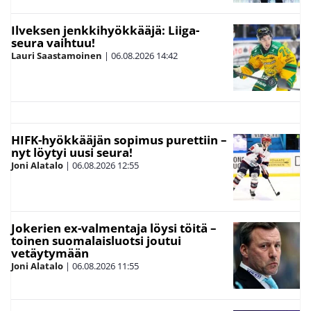
Ilveksen jenkkihyökkääjä: Liiga-
seura vaihtuu!
Lauri Saastamoinen
|
06.08.2026
14:42
HIFK-hyökkääjän sopimus purettiin –
nyt löytyi uusi seura!
Joni Alatalo
|
06.08.2026
12:55
Jokerien ex-valmentaja löysi töitä –
toinen suomalaisluotsi joutui
vetäytymään
Joni Alatalo
|
06.08.2026
11:55