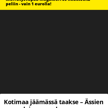
peliin - vain 1 eurolla!
Kotimaa jäämässä taakse – Ässien