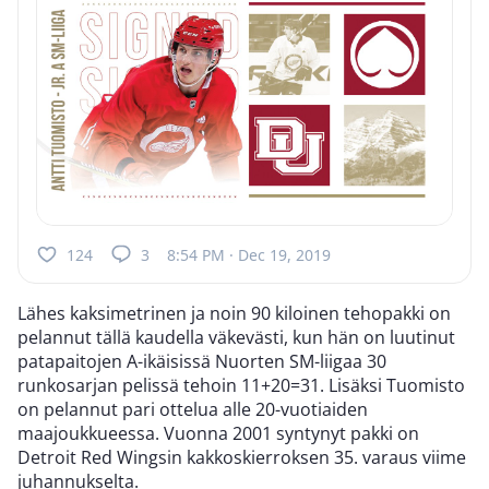
124
3
8:54 PM · Dec 19, 2019
Lähes kaksimetrinen ja noin 90 kiloinen tehopakki on
pelannut tällä kaudella väkevästi, kun hän on luutinut
patapaitojen A-ikäisissä Nuorten SM-liigaa 30
runkosarjan pelissä tehoin 11+20=31. Lisäksi Tuomisto
on pelannut pari ottelua alle 20-vuotiaiden
maajoukkueessa. Vuonna 2001 syntynyt pakki on
Detroit Red Wingsin kakkoskierroksen 35. varaus viime
juhannukselta.