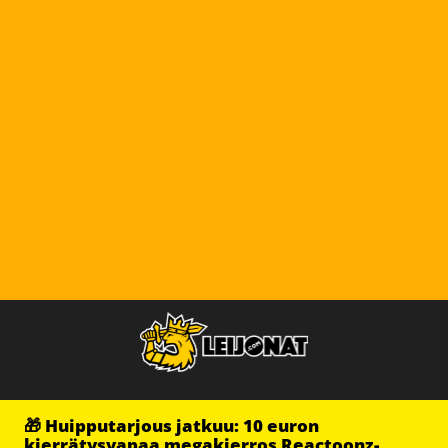
🎁 Huipputarjous jatkuu: 10 euron
kierrätysvapaa megakierros Reactoonz-