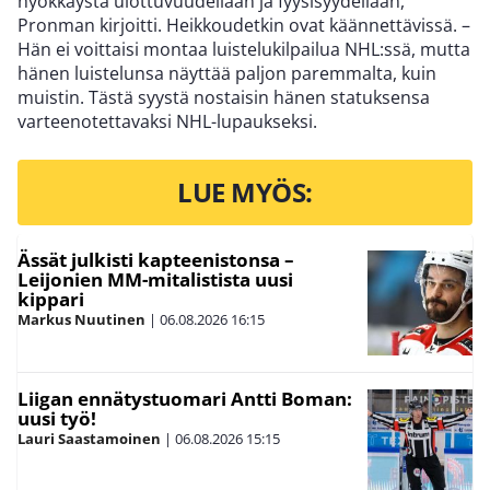
hyökkäystä ulottuvuudellaan ja fyysisyydellään,
Pronman kirjoitti. Heikkoudetkin ovat käännettävissä. –
Hän ei voittaisi montaa luistelukilpailua NHL:ssä, mutta
hänen luistelunsa näyttää paljon paremmalta, kuin
muistin. Tästä syystä nostaisin hänen statuksensa
varteenotettavaksi NHL-lupaukseksi.
LUE MYÖS:
Ässät julkisti kapteenistonsa –
Leijonien MM-mitalistista uusi
kippari
Markus Nuutinen
|
06.08.2026
16:15
Liigan ennätystuomari Antti Boman:
uusi työ!
Lauri Saastamoinen
|
06.08.2026
15:15