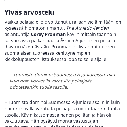
Ylväs arvostelu
Vaikka pelaaja ei ole voittanut urallaan vielä mitään, on
kyseessä hiomaton timantti.
T
he Athletic -lehden
asiantuntija
Corey Pronman
kävi nimittäin taannoin
katsomassa paikan päällä Ässien A-juniorien peliä ja
ihastui näkemästään. Pronman oli listannut nuoren
suomalaisen tuoreessa kehittyneimpien
kiekkolupausten listauksessa jopa toiselle sijalle.
– Tuomisto dominoi Suomessa A-junioreissa, niin
kuin noin korkealla varatulta pelaajalta
odotetaankin tuolla tasolla.
– Tuomisto dominoi Suomessa A-junioreissa, niin kuin
noin korkealla varatulta pelaajalta odotetaankin tuolla
tasolla. Kävin katsomassa hänen peliään ja hän oli
vakuuttava. Hän pysäytti monta vastustajan