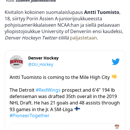
Kuva:
Suomen Jääkiekkoliitto
Kivitalon kokoinen suomalaislupaus
Antti Tuomisto
,
18, siirtyy Porin Ässien A-juniorijoukkueessta
pohjoisamerikkalaiseen NCAA:han ja siellä pelaavaan
yliopistojoukkue University of Denveriin ensi kaudeksi,
Denver Hockeyn Twitter-tilillä
paljastetaan
.
Denver Hockey
@DU_Hockey
Antti Tuomisto is coming to the Mile High City
The Detroit
#RedWings
prospect and 6'4" 194 lb
defenseman was drafted 35th overall in the 2019
NHL Draft. He has 21 goals and 48 assists through
93 games in the Jr. A SM-Liiga
#PioneerTogether