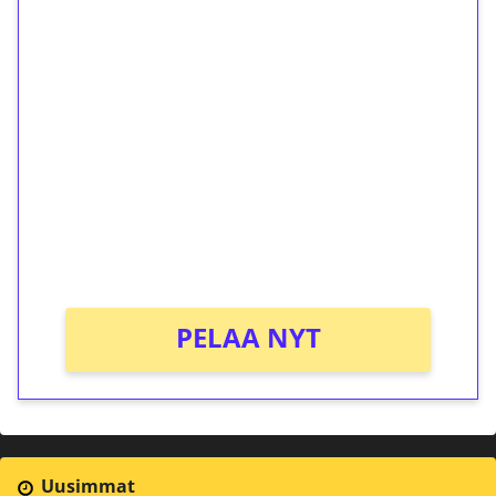
1€ = 10€ arvosta
ilmaiskierroksia ilman
kierrätystä!
Talleta 1€
Saat heti 50 ilmaiskierrosta Tuohi 1000 -
peliin (arvo 0,20€ per kierros)!
Ei kierrätysvaatimusta!
PELAA NYT
Uusimmat