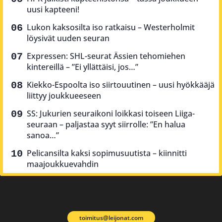
uusi kapteeni!
Lukon kaksosilta iso ratkaisu – Westerholmit
löysivät uuden seuran
Expressen: SHL-seurat Ässien tehomiehen
kintereillä – ”Ei yllättäisi, jos…”
Kiekko-Espoolta iso siirtouutinen – uusi hyökkääjä
liittyy joukkueeseen
SS: Jukurien seuraikoni loikkasi toiseen Liiga-
seuraan – paljastaa syyt siirrolle: ”En halua
sanoa…”
Pelicansilta kaksi sopimusuutista – kiinnitti
maajoukkuevahdin
toimitus@leijonat.com