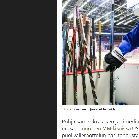
Kuva:
Suomen Jääkiekkoliitto
Pohjoisamerikkalaisen jättimedi
mukaan
nuorten MM-kisoissa
USA
puolivälieräottelun pari tapausta