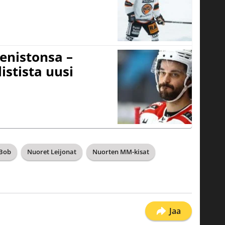
eenistonsa –
istista uusi
 Bob
Nuoret Leijonat
Nuorten MM-kisat
Jaa