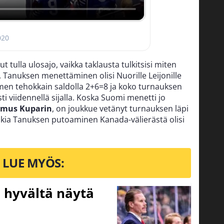
020
t tulla ulosajo, vaikka taklausta tulkitsisi miten
ä. Tanuksen menettäminen olisi Nuorille Leijonille
omen tehokkain saldolla 2+6=8 ja koko turnauksen
i viidennellä sijalla. Koska Suomi menetti jo
mus Kuparin
, on joukkue vetänyt turnauksen läpi
akia Tanuksen putoaminen Kanada-välierästä olisi
LUE MYÖS:
Ei hyvältä näytä