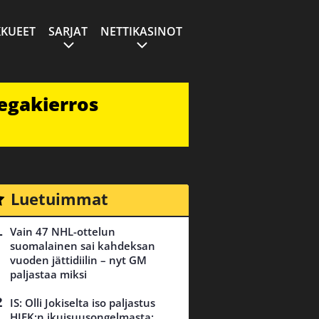
KUEET
SARJAT
NETTIKASINOT
egakierros
Luetuimmat
Vain 47 NHL-ottelun
suomalainen sai kahdeksan
vuoden jättidiilin – nyt GM
paljastaa miksi
IS: Olli Jokiselta iso paljastus
HIFK:n ikuisuusongelmasta: