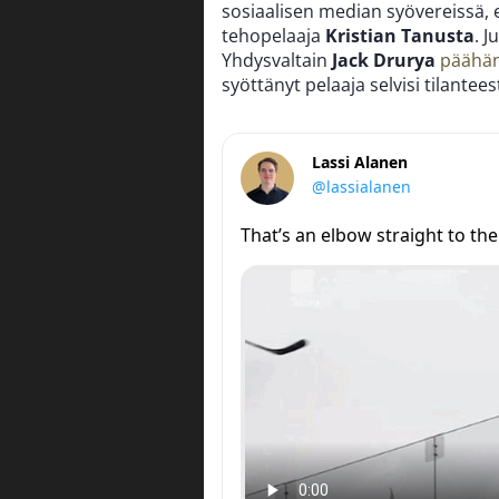
sosiaalisen median syövereissä, 
tehopelaaja
Kristian Tanusta
. J
Yhdysvaltain
Jack Drurya
päähän
syöttänyt pelaaja selvisi tilantee
Lassi Alanen
@lassialanen
That’s an elbow straight to th