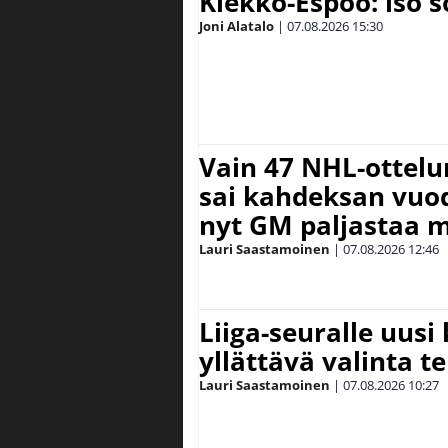
Kiekko-Espoo: iso 
Joni Alatalo
|
07.08.2026
15:30
Vain 47 NHL-ottel
sai kahdeksan vuode
nyt GM paljastaa m
Lauri Saastamoinen
|
07.08.2026
12:46
Liiga-seuralle uusi
yllättävä valinta te
Lauri Saastamoinen
|
07.08.2026
10:27