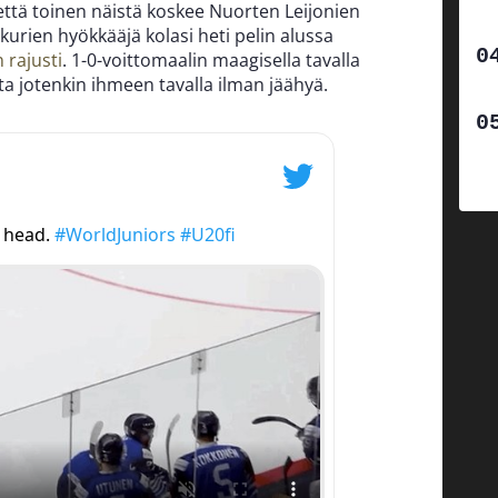
että toinen näistä koskee Nuorten Leijonien
ukurien hyökkääjä kolasi heti pelin alussa
 rajusti
. 1-0-voittomaalin maagisella tavalla
sta jotenkin ihmeen tavalla ilman jäähyä.
e head.
#WorldJuniors
#U20fi