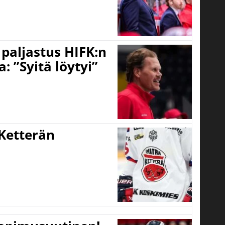
o paljastus HIFK:n
 ”Syitä löytyi”
Ketterän