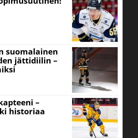
sopimusuutinen!
un suomalainen
n jättidiilin –
iksi
 kapteeni –
ki historiaa