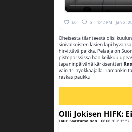
60
6
4:42 PM · Jan 2, 2
Oheisesta tilanteesta olisi kuulunu
sinivalkoisten lasien läpi hyväns
hirvittävä paikka. Pelaaja on Su
pistepörssissä hän keikkuu upeast
tapaninpäivänä kärkisentteri
Ras
vain 11 hyökkääjällä. Tämänkin t
raskas paukku.
Olli Jokisen HIFK: 
Lauri Saastamoinen
|
08.08.2026
15:57