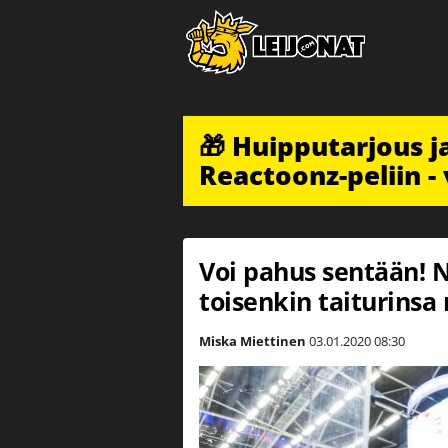
🎁 Huipputarjous 
Reactoonz-peliin - 
Voi pahus sentään! 
toisenkin taiturinsa 
Miska Miettinen
03.01.2020
08:30