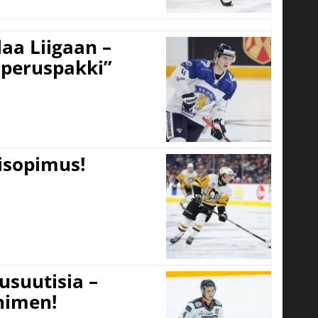
aa Liigaan –
peruspakki”
tisopimus!
usuutisia –
 nimen!