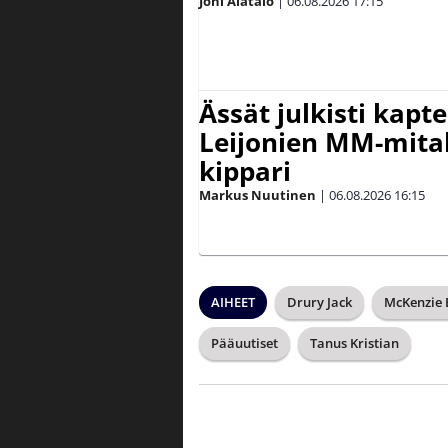
Joni Alatalo
|
06.08.2026
17:15
Ässät julkisti kapt
Leijonien MM-mital
kippari
Markus Nuutinen
|
06.08.2026
16:15
AIHEET
Drury Jack
McKenzie
Pääuutiset
Tanus Kristian