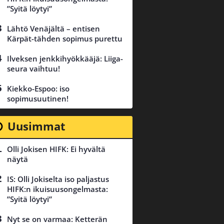
”Syitä löytyi”
Lähtö Venäjältä – entisen
Kärpät-tähden sopimus purettu
Ilveksen jenkkihyökkääjä: Liiga-
seura vaihtuu!
Kiekko-Espoo: iso
sopimusuutinen!
Uusimmat
Olli Jokisen HIFK: Ei hyvältä
näytä
IS: Olli Jokiselta iso paljastus
HIFK:n ikuisuusongelmasta:
”Syitä löytyi”
Nyt se on varmaa: Ketterän