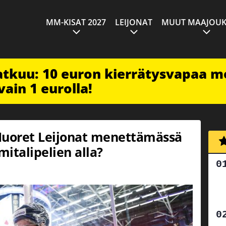
MM-KISAT 2027
LEIJONAT
MUUT MAAJOUK
jatkuu: 10 euron kierrätysvapaa m
vain 1 eurolla!
Nuoret Leijonat menettämässä
mitalipelien alla?