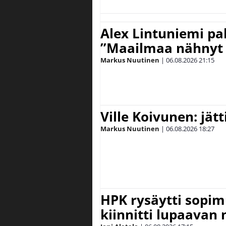
Alex Lintuniemi pal
”Maailmaa nähnyt 
Markus Nuutinen
|
06.08.2026
21:15
Ville Koivunen: jät
Markus Nuutinen
|
06.08.2026
18:27
HPK rysäytti sopim
kiinnitti lupaavan