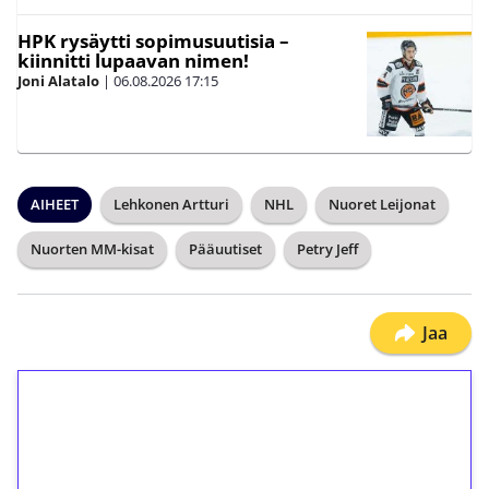
HPK rysäytti sopimusuutisia –
kiinnitti lupaavan nimen!
Joni Alatalo
|
06.08.2026
17:15
AIHEET
Lehkonen Artturi
NHL
Nuoret Leijonat
Nuorten MM-kisat
Pääuutiset
Petry Jeff
Jaa
1€ = 10€ arvosta
ilmaiskierroksia ilman
kierrätystä!