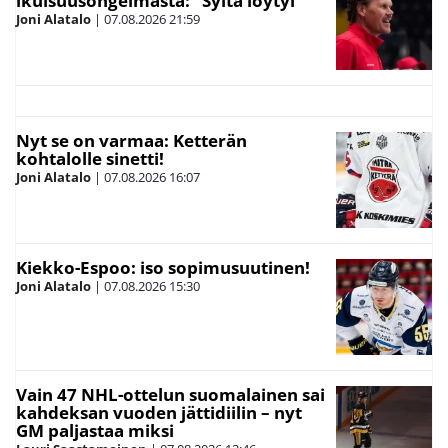
ikuisuusongelmasta: ”Syitä löytyi”
Joni Alatalo
|
07.08.2026
21:59
Nyt se on varmaa: Ketterän
kohtalolle sinetti!
Joni Alatalo
|
07.08.2026
16:07
Kiekko-Espoo: iso sopimusuutinen!
Joni Alatalo
|
07.08.2026
15:30
Vain 47 NHL-ottelun suomalainen sai
kahdeksan vuoden jättidiilin – nyt
GM paljastaa miksi