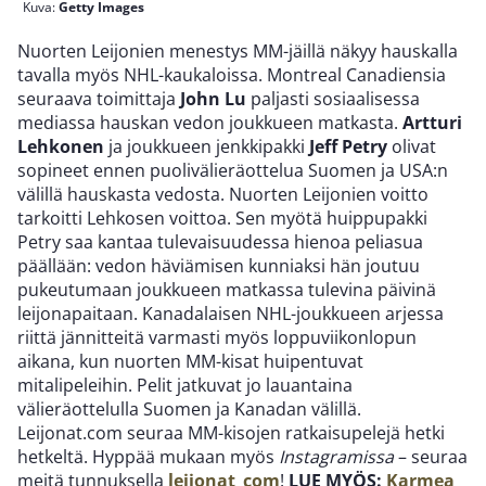
Kuva:
Getty Images
Nuorten Leijonien menestys MM-jäillä näkyy hauskalla
tavalla myös NHL-kaukaloissa. Montreal Canadiensia
seuraava toimittaja
John Lu
paljasti sosiaalisessa
mediassa hauskan vedon joukkueen matkasta.
Artturi
Lehkonen
ja joukkueen jenkkipakki
Jeff Petry
olivat
sopineet ennen puolivälieräottelua Suomen ja USA:n
välillä hauskasta vedosta. Nuorten Leijonien voitto
tarkoitti Lehkosen voittoa. Sen myötä huippupakki
Petry saa kantaa tulevaisuudessa hienoa peliasua
päällään: vedon häviämisen kunniaksi hän joutuu
pukeutumaan joukkueen matkassa tulevina päivinä
leijonapaitaan. Kanadalaisen NHL-joukkueen arjessa
riittä jännitteitä varmasti myös loppuviikonlopun
aikana, kun nuorten MM-kisat huipentuvat
mitalipeleihin. Pelit jatkuvat jo lauantaina
välieräottelulla Suomen ja Kanadan välillä.
Leijonat.com seuraa MM-kisojen ratkaisupelejä hetki
hetkeltä. Hyppää mukaan myös
Instagramissa
– seuraa
meitä tunnuksella
leijonat_com
!
LUE MYÖS:
Karmea