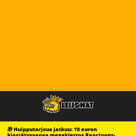
🎁 Huipputarjous jatkuu: 10 euron
kierrätysvapaa megakierros Reactoonz-