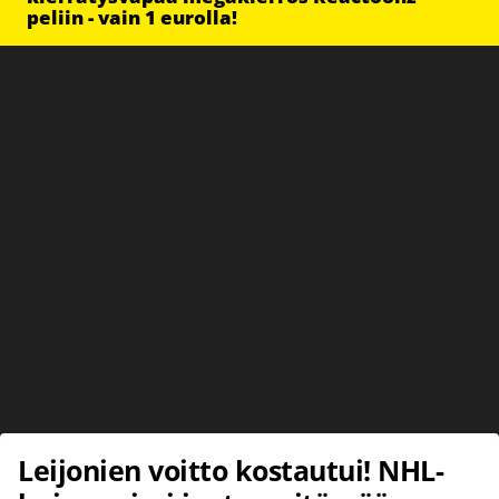
peliin - vain 1 eurolla!
Leijonien voitto kostautui! NHL-