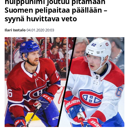
huippunimi joutuu pitämään
Suomen pelipaitaa päällään –
syynä huvittava veto
Ilari Isotalo
04.01.2020
20:03