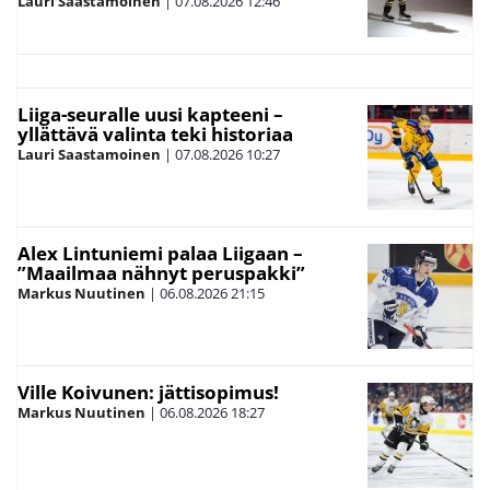
Lauri Saastamoinen
|
07.08.2026
12:46
Liiga-seuralle uusi kapteeni –
yllättävä valinta teki historiaa
Lauri Saastamoinen
|
07.08.2026
10:27
Alex Lintuniemi palaa Liigaan –
”Maailmaa nähnyt peruspakki”
Markus Nuutinen
|
06.08.2026
21:15
Ville Koivunen: jättisopimus!
Markus Nuutinen
|
06.08.2026
18:27