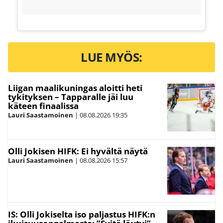
LUE MYÖS:
Liigan maalikuningas aloitti heti
tykityksen – Tapparalle jäi luu
käteen finaalissa
Lauri Saastamoinen
|
08.08.2026
19:35
Olli Jokisen HIFK: Ei hyvältä näytä
Lauri Saastamoinen
|
08.08.2026
15:57
IS: Olli Jokiselta iso paljastus HIFK:n