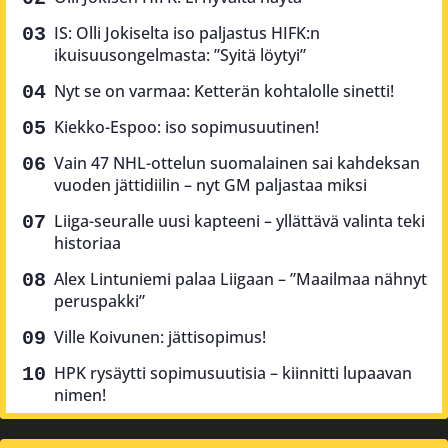
IS: Olli Jokiselta iso paljastus HIFK:n
ikuisuusongelmasta: ”Syitä löytyi”
Nyt se on varmaa: Ketterän kohtalolle sinetti!
Kiekko-Espoo: iso sopimusuutinen!
Vain 47 NHL-ottelun suomalainen sai kahdeksan
vuoden jättidiilin – nyt GM paljastaa miksi
Liiga-seuralle uusi kapteeni – yllättävä valinta teki
historiaa
Alex Lintuniemi palaa Liigaan – ”Maailmaa nähnyt
peruspakki”
Ville Koivunen: jättisopimus!
HPK rysäytti sopimusuutisia – kiinnitti lupaavan
nimen!