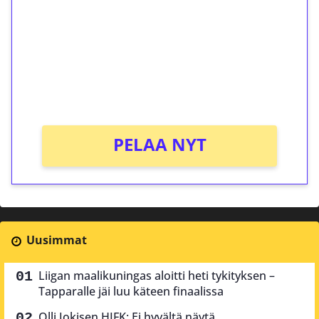
Talleta 1€
Saat heti 50 ilmaiskierrosta Tuohi 1000 -
peliin (arvo 0,20€ per kierros)!
Ei kierrätysvaatimusta!
PELAA NYT
Uusimmat
Liigan maalikuningas aloitti heti tykityksen –
Tapparalle jäi luu käteen finaalissa
Olli Jokisen HIFK: Ei hyvältä näytä