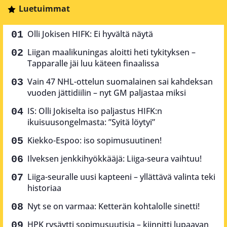
Luetuimmat
Olli Jokisen HIFK: Ei hyvältä näytä
Liigan maalikuningas aloitti heti tykityksen –
Tapparalle jäi luu käteen finaalissa
Vain 47 NHL-ottelun suomalainen sai kahdeksan
vuoden jättidiilin – nyt GM paljastaa miksi
IS: Olli Jokiselta iso paljastus HIFK:n
ikuisuusongelmasta: ”Syitä löytyi”
Kiekko-Espoo: iso sopimusuutinen!
Ilveksen jenkkihyökkääjä: Liiga-seura vaihtuu!
Liiga-seuralle uusi kapteeni – yllättävä valinta teki
historiaa
Nyt se on varmaa: Ketterän kohtalolle sinetti!
HPK rysäytti sopimusuutisia – kiinnitti lupaavan